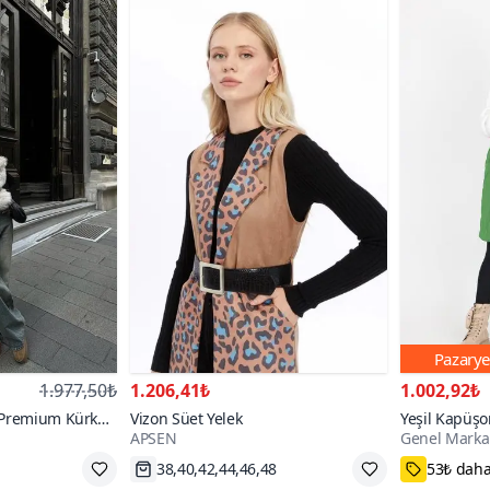
Pazarye
1.977,50₺
1.206,41₺
1.002,92₺
 Premium Kürk
Vizon Süet Yelek
Yeşil Kapüşon
APSEN
Genel Marka
Kapitone Neo
38,40,42,44,46,48
53₺ daha
Hızlı Kargo
S,M,L,XL