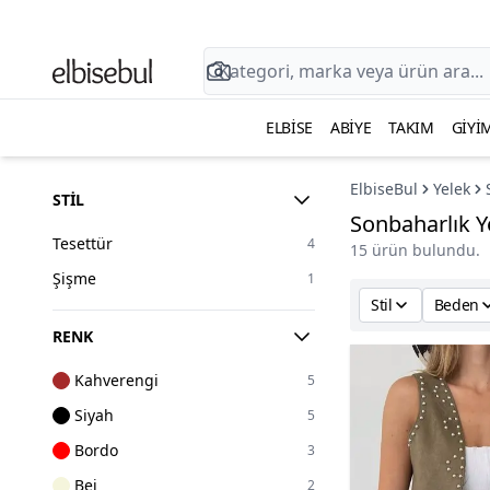
ELBISE
ABIYE
TAKIM
GIYI
ElbiseBul
Yelek
STIL
Sonbaharlık Y
Tesettür
4
15 ürün bulundu.
Şişme
1
Stil
Beden
RENK
Kahverengi
5
Siyah
5
Bordo
3
Bej
2