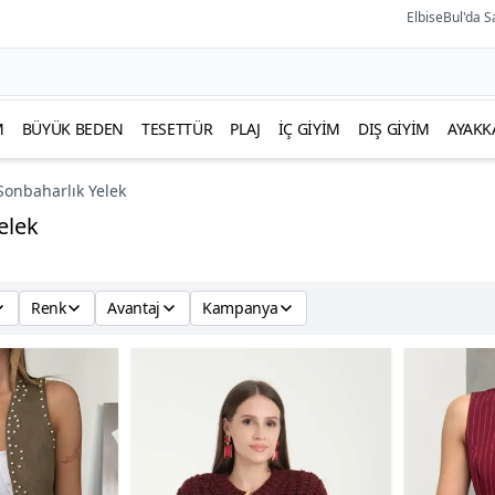
ElbiseBul'da S
M
BÜYÜK BEDEN
TESETTÜR
PLAJ
İÇ GIYIM
DIŞ GIYIM
AYAKK
Sonbaharlık Yelek
elek
Renk
Avantaj
Kampanya