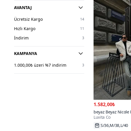
AVANTAJ
Ücretsiz Kargo
14
Hızlı Kargo
11
İndirim
3
KAMPANYA
1.000,00₺ üzeri %7 indirim
3
1.582,00₺
beyaz Beyaz Nicole
Luvita Co
Yelek
S/36,M/38,L/40