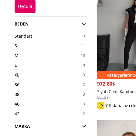
Uygula
BEDEN
Standart
3
S
11
M
10
L
10
XL
Pazaryerlerin
3
972,80₺
36
2
Siyah Cepli Kapito
38
3
LOISY
Crop Yelek
60+
40
3
51₺ daha az öd
42
2
44
1
MARKA
46
1