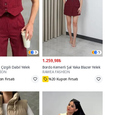
3
5
1.259,98₺
 Çizgili Dabıl Yelek
Bordo Kemerli Şal Yaka Blazer Yelek
HİON
RAWEA FASHİON
n Fırsatı
%20 Kupon Fırsatı