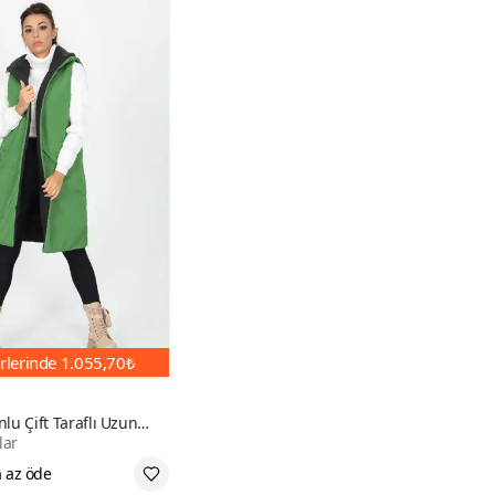
rlerinde
1.055,70₺
lu Çift Taraflı Uzun
lar
 Yelek
 az öde