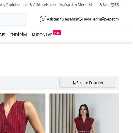
atış Yap
Influencer & Affiliate
Hakkımızda
Yardım Merkezi
İptal & İade
TR
Asistan
Hesabım
Favorilerim
Sepetim
yeni
ABI
İNDIRIM
KUPONLAR
Sırala: Popüler