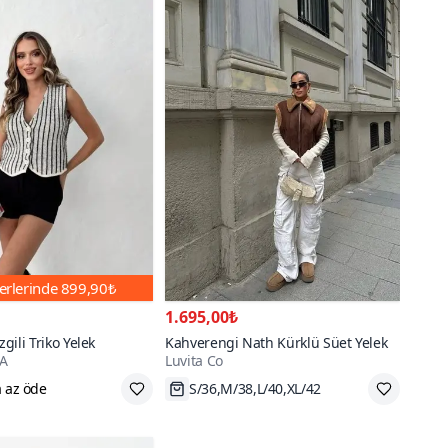
erlerinde
899,90₺
1.695,00₺
zgili Triko Yelek
Kahverengi Nath Kürklü Süet Yelek
A
Luvita Co
 az öde
S/36,M/38,L/40,XL/42