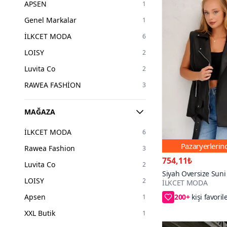
APSEN
1
48
1
Genel Markalar
1
İLKCET MODA
6
LOISY
2
Luvita Co
2
RAWEA FASHİON
3
MAĞAZA
İLKCET MODA
6
Pazaryerleri
Rawea Fashion
3
754,11₺
Luvita Co
2
Siyah Oversize Suni 
LOISY
2
İLKCET MODA
200+
kişi favoril
40₺ daha az öd
Apsen
1
XXL Butik
1