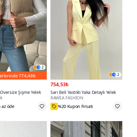
2
2
erlerinde
774,48₺
754,53₺
 Oversize Şişme Yelek
Sarı Beli Yastıklı Yaka Detaylı Yelek
A
RAWEA FASHİON
 az öde
%20 Kupon Fırsatı