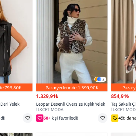
2
nde
793,80₺
Pazaryerlerinde
1.399,90₺
Pazary
1.329,91₺
854,91₺
Deri Yelek
Leopar Desenli Oversize Kışlık Yelek
Taş Sakallı Çi
İLKCET MODA
İLKCET MOD
edi!
60+
kişi favoriledi!
45₺ daha
e
70₺ daha az öde
Standart