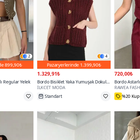
2
4
nde
899,90₺
Pazaryerlerinde
1.399,90₺
1.329,91₺
720,00₺
lı Regular Yelek
Bordo Bisiklet Yaka Yumuşak Dokulu
Bordo Astarlı
İLKCET MODA
RAWEA FAS
Cepli Düğmeli Triko Yelek
Standart
%20 Kupo