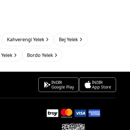
Kahverengi Yelek
Bej Yelek
 Yelek
Bordo Yelek
İNDİR
İNDİR
Google Play
App Store