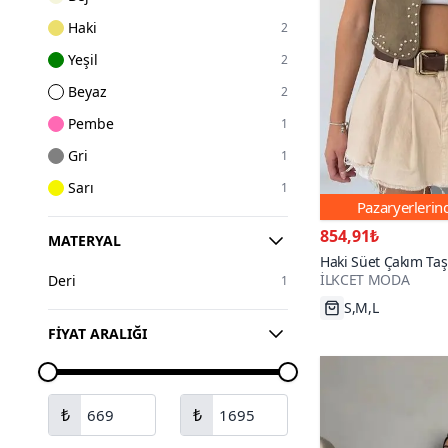
Haki
2
Yeşil
2
Beyaz
2
Pembe
1
Gri
1
Sarı
1
Pazaryerleri
854,91₺
MATERYAL
Haki Süet Çakım Taş
İLKCET MODA
Deri
1
S,M,L
FIYAT ARALIĞI
₺
₺