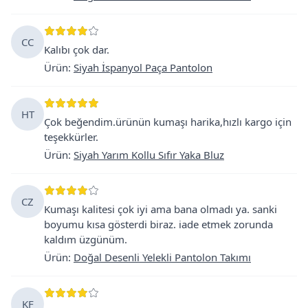
CC
Kalıbı çok dar.
Ürün
:
Siyah İspanyol Paça Pantolon
HT
Çok beğendim.ürünün kumaşı harika,hızlı kargo için
teşekkürler.
Ürün
:
Siyah Yarım Kollu Sıfır Yaka Bluz
CZ
Kumaşı kalitesi çok iyi ama bana olmadı ya. sanki
boyumu kısa gösterdi biraz. iade etmek zorunda
kaldım üzgünüm.
Ürün
:
Doğal Desenli Yelekli Pantolon Takımı
KF