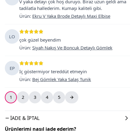
V yaka detayı çok hoş duruyo. Biraz uzun geldi ama
tadilatla hallederim. Kumaşı kaliteli gibi.
Ürün
:
Ekru V Yaka Brode Detaylı Maxi Elbise
LO
çok güzel beyendim
Ürün
:
Siyah Nakış Ve Boncuk Detaylı Gömlek
EP
İç göstermiyor tereddüt etmeyin
Ürün
:
Bej Gömlek Yaka Salaş Tunik
1
2
3
4
5
İADE & İPTAL
Ürünlerimi nasıl iade ederim?