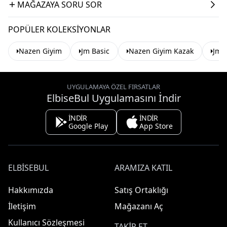
MAĞAZAYA SORU SOR
POPÜLER KOLEKSIYONLAR
Nazen Giyim
Jm Basic
Nazen Giyim Kazak
Jm 
UYGULAMAYA ÖZEL FIRSATLAR
ElbiseBul Uygulamasını İndir
İNDİR
İNDİR
Google Play
App Store
ELBISEBUL
ARAMIZA KATIL
Hakkımızda
Satış Ortaklığı
İletişim
Mağazanı Aç
Kullanıcı Sözleşmesi
TAKIP ET