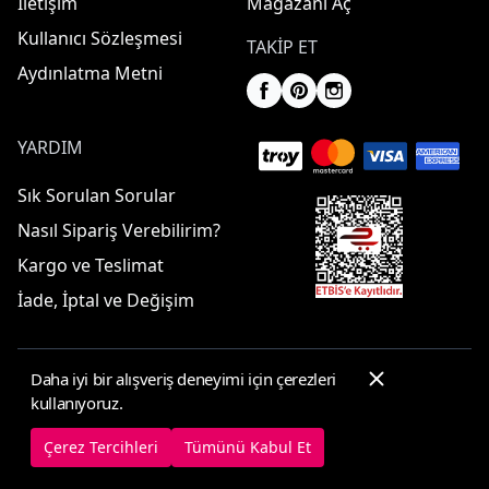
İletişim
Mağazanı Aç
Kullanıcı Sözleşmesi
TAKIP ET
Aydınlatma Metni
YARDIM
Sık Sorulan Sorular
Nasıl Sipariş Verebilirim?
Kargo ve Teslimat
İade, İptal ve Değişim
Daha iyi bir alışveriş deneyimi için çerezleri
© 2025 ElbiseBul -
Her Hakkı Saklıdır
kullanıyoruz.
Çerez Tercihleri
Çerez Politikası
Çerez Tercihleri
Tümünü Kabul Et