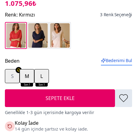
1.075,96₺
Renk
:
Kırmızı
3 Renk Seçeneği
Beden
Bedenimi Bul
S
M
L
Son 1
Son 1
SEPETE EKLE
Genellikle 1-3 gün içerisinde kargoya verilir
Kolay İade
14 gün içinde şartsız ve kolay iade.