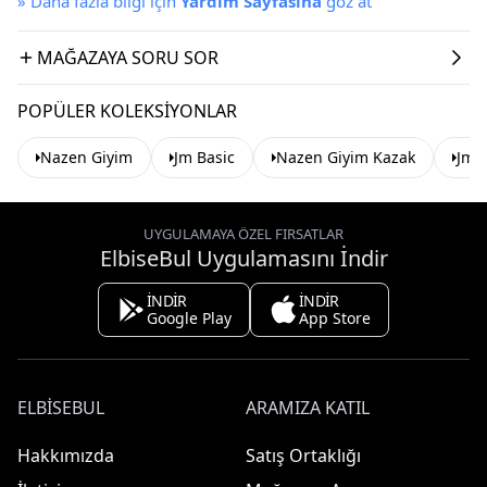
»
Daha fazla bilgi için
Yardım Sayfasına
göz at
MAĞAZAYA SORU SOR
POPÜLER KOLEKSIYONLAR
Nazen Giyim
Jm Basic
Nazen Giyim Kazak
Jm 
UYGULAMAYA ÖZEL FIRSATLAR
ElbiseBul Uygulamasını İndir
İNDİR
İNDİR
Google Play
App Store
ELBISEBUL
ARAMIZA KATIL
Hakkımızda
Satış Ortaklığı