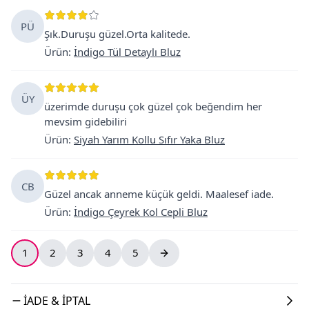
PÜ
Şık.Duruşu güzel.Orta kalitede.
Ürün
:
İndigo Tül Detaylı Bluz
ÜY
üzerimde duruşu çok güzel çok beğendim her
mevsim gidebiliri
Ürün
:
Siyah Yarım Kollu Sıfır Yaka Bluz
CB
Güzel ancak anneme küçük geldi. Maalesef iade.
Ürün
:
İndigo Çeyrek Kol Cepli Bluz
1
2
3
4
5
İADE & İPTAL