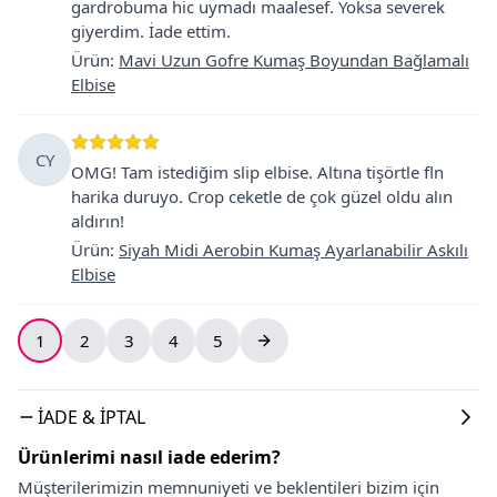
gardrobuma hic uymadı maalesef. Yoksa severek
giyerdim. İade ettim.
Ürün
:
Mavi Uzun Gofre Kumaş Boyundan Bağlamalı
Elbise
CY
OMG! Tam istediğim slip elbise. Altına tişörtle fln
harika duruyo. Crop ceketle de çok güzel oldu alın
aldırın!
Ürün
:
Siyah Midi Aerobin Kumaş Ayarlanabilir Askılı
Elbise
1
2
3
4
5
İADE & İPTAL
Ürünlerimi nasıl iade ederim?
Müşterilerimizin memnuniyeti ve beklentileri bizim için