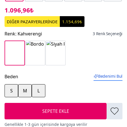
1.096,96₺
DİĞER PAZARYERLERİNDE
1.154,69₺
Renk
:
Kahverengi
3 Renk Seçeneği
Beden
Bedenimi Bul
S
M
L
SEPETE EKLE
Genellikle 1-3 gün içerisinde kargoya verilir