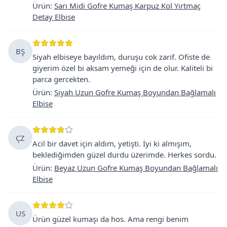
Ürün
:
Sarı Midi Gofre Kumaş Karpuz Kol Yırtmaç
Detay Elbise
BŞ
Siyah elbiseye bayıldım, duruşu cok zarif. Ofiste de
giyerim özel bi aksam yemeği için de olur. Kaliteli bi
parca gercekten.
Ürün
:
Siyah Uzun Gofre Kumaş Boyundan Bağlamalı
Elbise
ÇZ
Acil bir davet için aldım, yetişti. İyi ki almışım,
beklediğimden güzel durdu üzerimde. Herkes sordu.
Ürün
:
Beyaz Uzun Gofre Kumaş Boyundan Bağlamalı
Elbise
US
Ürün güzel kumaşı da hos. Ama rengi benim