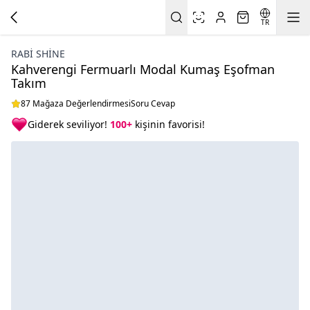
TR
RABI SHINE
Kahverengi Fermuarlı Modal Kumaş Eşofman
Takım
87 Mağaza Değerlendirmesi
Soru Cevap
Giderek seviliyor!
100+
kişinin favorisi!