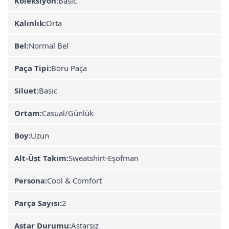
Koleksiyon:
Basic
Kalınlık:
Orta
Bel:
Normal Bel
Paça Tipi:
Boru Paça
Siluet:
Basic
Ortam:
Casual/Günlük
Boy:
Uzun
Alt-Üst Takım:
Sweatshirt-Eşofman
Persona:
Cool & Comfort
Parça Sayısı:
2
Astar Durumu:
Astarsız