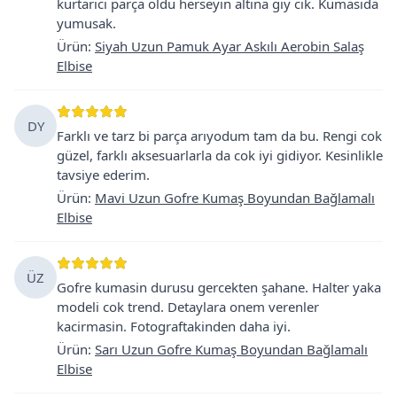
kurtarıcı parça oldu herseyin altına giy cık. Kumasida
yumusak.
Ürün
:
Siyah Uzun Pamuk Ayar Askılı Aerobin Salaş
Elbise
DY
Farklı ve tarz bi parça arıyodum tam da bu. Rengi cok
güzel, farklı aksesuarlarla da cok iyi gidiyor. Kesinlikle
tavsiye ederim.
Ürün
:
Mavi Uzun Gofre Kumaş Boyundan Bağlamalı
Elbise
ÜZ
Gofre kumasin durusu gercekten şahane. Halter yaka
modeli cok trend. Detaylara onem verenler
kacirmasin. Fotograftakinden daha iyi.
Ürün
:
Sarı Uzun Gofre Kumaş Boyundan Bağlamalı
Elbise