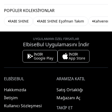
POPÜLER KOLEKSIYONLAR
RABI SHINE
RABI SHINE Eşofman Takım
Kahvereng
UYGULAMAYA ÖZEL FIRSATLAR
ElbiseBul Uygulamasını İndir
İNDİR
İNDİR
Google Play
App Store
ELBISEBUL
ARAMIZA KATIL
Hakkımızda
Satış Ortaklığı
İletişim
Mağazanı Aç
Kullanıcı Sözleşmesi
TAKIP ET