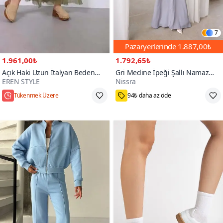
7
Pazaryerlerinde
1.887,00₺
1.961,00₺
1.792,65₺
Açık Haki Uzun İtalyan Beden
Gri Medine İpeği Şallı Namaz
EREN STYLE
Nissra
İnce Gösteren Kat İpek Straplez
Elbise
Elbise Etek
Hızlı Kargo
Standart
200+