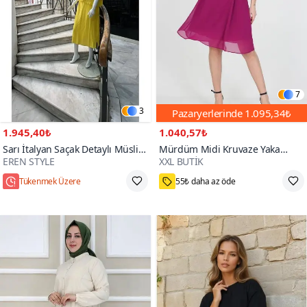
7
3
Pazaryerlerinde
1.095,34₺
1.945,40₺
1.040,57₺
Sarı İtalyan Saçak Detaylı Müslin
Mürdüm Midi Kruvaze Yaka
EREN STYLE
XXL BUTİK
Keteni Yırtmaçlı Bluz Elbise İkili
Bağlama Detaylı Şifon Elbise
3000+
Takım
Tükenmek Üzere
55₺ daha az öde