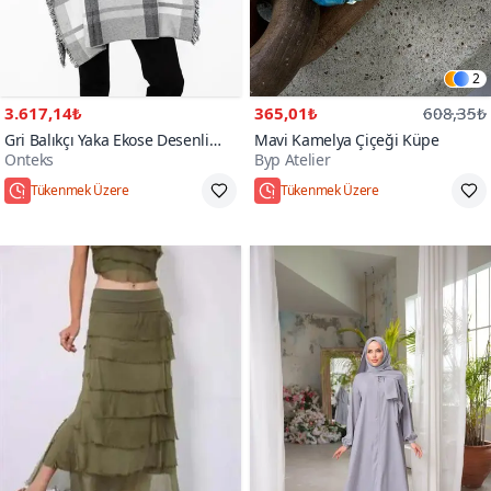
2
3.617,14₺
365,01₺
608,35₺
Gri Balıkçı Yaka Ekose Desenli
Mavi Kamelya Çiçeği Küpe
Onteks
Byp Atelier
Panço
Hızlı Kargo
Standart