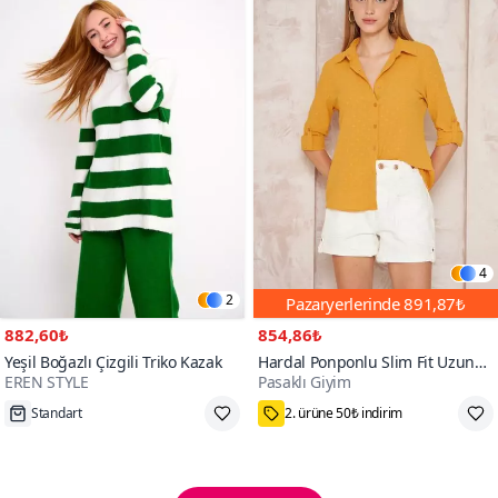
4
2
Pazaryerlerinde
891,87₺
882,60₺
854,86₺
Yeşil Boğazlı Çizgili Triko Kazak
Hardal Ponponlu Slim Fit Uzun
EREN STYLE
Pasaklı Giyim
Kollu Gömlek
Tükenmek Üzere
75₺ Kupon Fırsatı