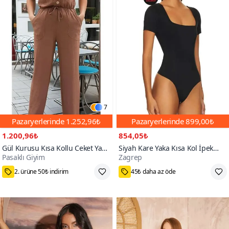
7
Pazaryerlerinde
1.252,96₺
Pazaryerlerinde
899,00₺
1.200,96₺
854,05₺
Gül Kurusu Kısa Kollu Ceket Yaka
Siyah Kare Yaka Kısa Kol İpek
Pasaklı Giyim
Zagrep
Düğmeli Beli Büzgülü Tulum
Jarse Bodysuit
75₺ Kupon Fırsatı
M,L,XS,S