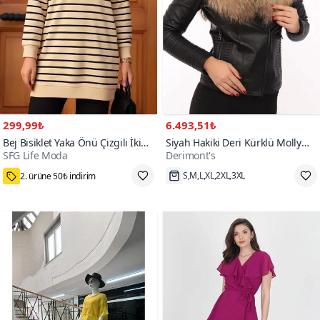
299,99₺
6.493,51₺
Bej Bisiklet Yaka Önü Çizgili İki
Siyah Hakiki Deri Kürklü Molly
SFG Life Moda
Derimont's
İplik Büyük Beden Tunik
Ceket
800+
2. ürüne 50₺ indirim
S,M,L,XL,2XL,3XL