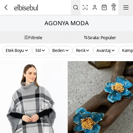
TR
AGONYA MODA
Filtrele
Sırala: Popüler
Etek Boyu
Stil
Beden
Renk
Avantaj
Kamp