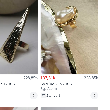
228,85₺
137,31₺
228,85₺
utlu Yüzük
Gold İnci Ruh Yüzük
Byp Atelier
k Üzere
Tükenmek Üzere