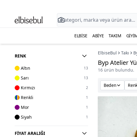
ELBISE
ABIYE
TAKIM
GIYI
ElbiseBul
Takı
B
RENK
Byp Atelier Y
Altın
13
16 ürün bulundu.
Sarı
13
Beden
Ren
Kırmızı
2
Renkli
1
Mor
1
Siyah
1
FIYAT ARALIĞI