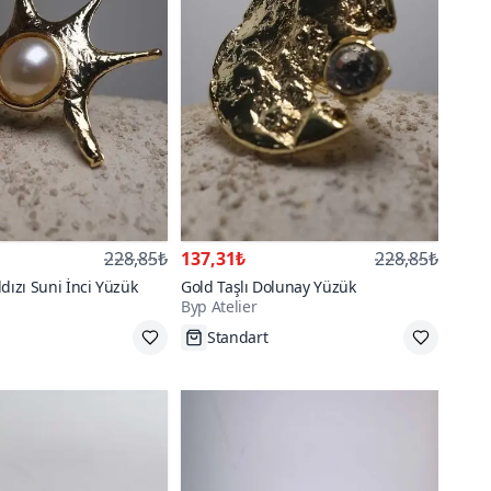
228,85₺
137,31₺
228,85₺
dızı Suni İnci Yüzük
Gold Taşlı Dolunay Yüzük
Byp Atelier
Standart