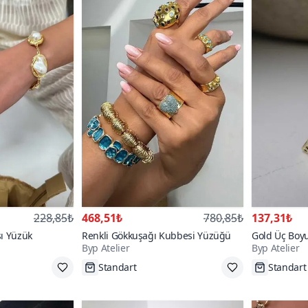
228,85₺
468,51₺
780,85₺
137,31₺
ı Yüzük
Renkli Gökkuşağı Kubbesi Yüzüğü
Gold Üç Boy
Byp Atelier
Byp Atelier
Tükenmek Üzere
Tükenme