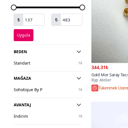
₺
₺
Uygula
BEDEN
Standart
16
344,31₺
Gold Mor Saray Tac
MAĞAZA
Byp Atelier
Tükenmek Üzer
Sohotique By P
16
AVANTAJ
İndirim
16