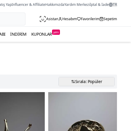
atış Yap
Influencer & Affiliate
Hakkımızda
Yardım Merkezi
İptal & İade
TR
Asistan
Hesabım
Favorilerim
Sepetim
yeni
ABI
İNDIRIM
KUPONLAR
Sırala: Popüler