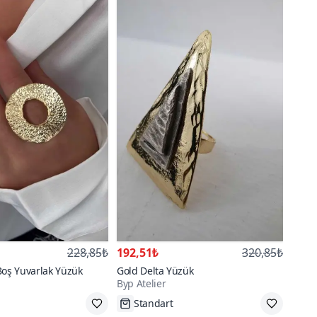
228,85₺
192,51₺
320,85₺
Boş Yuvarlak Yüzük
Gold Delta Yüzük
Byp Atelier
Tükenmek Üzere