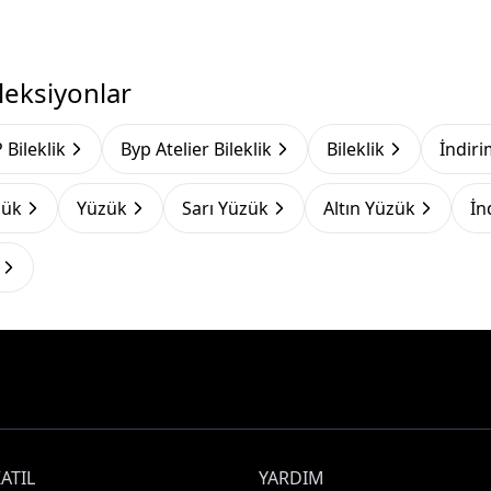
leksiyonlar
 Bileklik
Byp Atelier Bileklik
Bileklik
İndirim
zük
Yüzük
Sarı Yüzük
Altın Yüzük
İn
ATIL
YARDIM