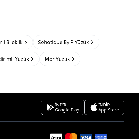
li Bileklik
Sohotique By P Yüzük
dirimli Yüzük
Mor Yüzük
İNDİR
İNDİR
Google Play
App Store