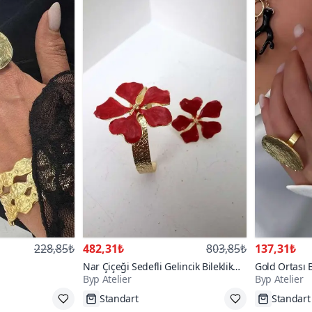
228,85₺
482,31₺
803,85₺
137,31₺
Nar Çiçeği Sedefli Gelincik Bileklik
Gold Ortası 
Byp Atelier
Byp Atelier
Yüzük Set
Tükenmek Üzere
Standart