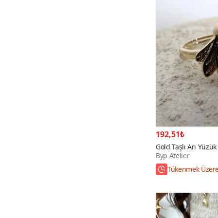
192,51₺
Gold Taşlı Arı Yüzük
Byp Atelier
Tükenmek Üzer