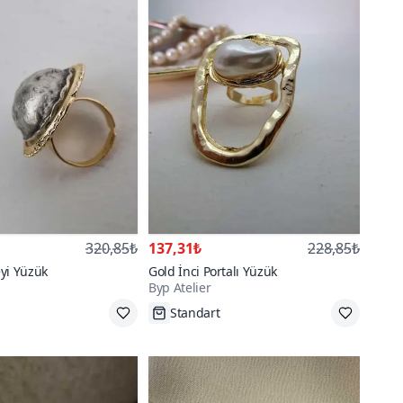
320,85₺
137,31₺
228,85₺
yi Yüzük
Gold İnci Portalı Yüzük
Byp Atelier
Standart