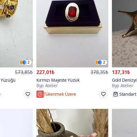
2
2
573,85₺
227,01₺
378,35₺
137,31₺
ı Yüzüğü
Kırmızı Majeste Yüzük
Gold Denizyıl
Byp Atelier
Byp Atelier
e
Tükenmek Üzere
Standart