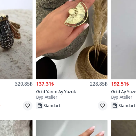
320,85₺
137,31₺
228,85₺
192,51₺
Gold Yarım Ay Yüzük
Gold Ay Yüze
Byp Atelier
Byp Atelier
e
Standart
Standart