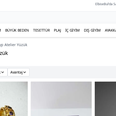
ElbiseBul'da S
M
BÜYÜK BEDEN
TESETTÜR
PLAJ
İÇ GIYIM
DIŞ GIYIM
AYAKK
yp Atelier Yüzük
üzük
k
Avantaj