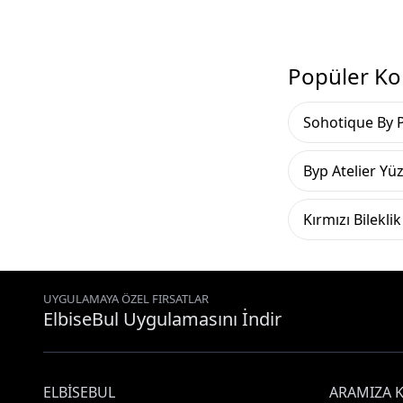
Popüler Ko
Sohotique By P
Byp Atelier Yü
Kırmızı Bileklik
UYGULAMAYA ÖZEL FIRSATLAR
ElbiseBul Uygulamasını İndir
ELBISEBUL
ARAMIZA K