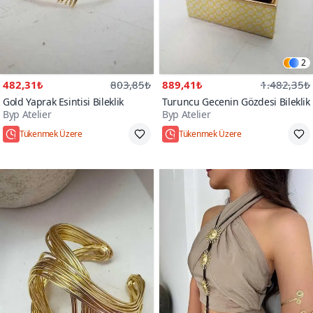
2
482,31₺
803,85₺
889,41₺
1.482,35₺
Gold Yaprak Esintisi Bileklik
Turuncu Gecenin Gözdesi Bileklik
Byp Atelier
Byp Atelier
Standart
Standart