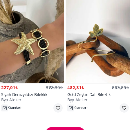
227,01₺
378,35₺
482,31₺
803,85₺
Siyah Denizyıldızı Bileklik
Gold Zeytin Dalı Bileklik
Byp Atelier
Byp Atelier
Standart
Standart