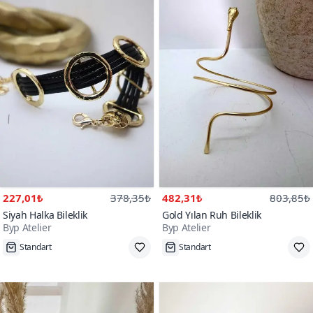
227,01₺
378,35₺
482,31₺
803,85₺
Siyah Halka Bileklik
Gold Yılan Ruh Bileklik
Byp Atelier
Byp Atelier
Standart
Tükenmek Üzere