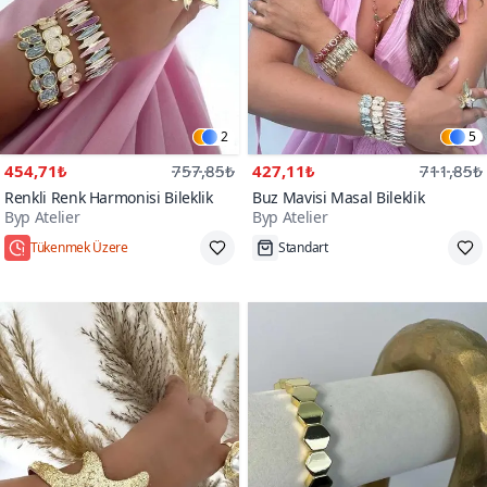
2
5
454,71₺
757,85₺
427,11₺
711,85₺
Renkli Renk Harmonisi Bileklik
Buz Mavisi Masal Bileklik
Byp Atelier
Byp Atelier
Tükenmek Üzere
Standart