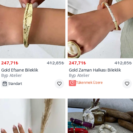
247,71₺
412,85₺
247,71₺
412,85₺
Gold Efsane Bileklik
Gold Zaman Halkası Bileklik
Byp Atelier
Byp Atelier
Standart
Tükenmek Üzere