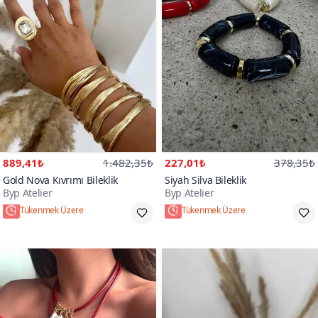
889,41₺
1.482,35₺
227,01₺
378,35₺
Gold Nova Kıvrımı Bileklik
Siyah Silva Bileklik
Byp Atelier
Byp Atelier
Tükenmek Üzere
Tükenmek Üzere