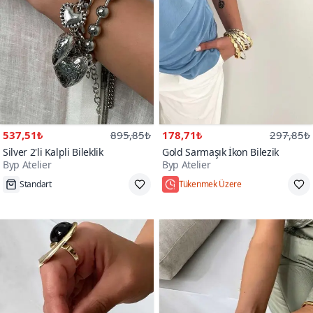
537,51₺
895,85₺
178,71₺
297,85₺
Silver 2'li Kalpli Bileklik
Gold Sarmaşık İkon Bilezik
Byp Atelier
Byp Atelier
Standart
Tükenmek Üzere