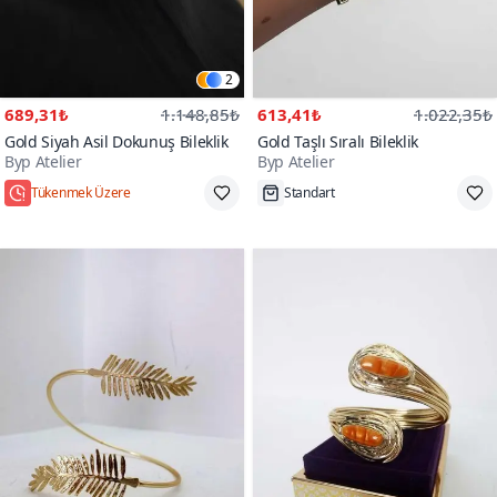
2
689,31₺
1.148,85₺
613,41₺
1.022,35₺
Gold Siyah Asil Dokunuş Bileklik
Gold Taşlı Sıralı Bileklik
Byp Atelier
Byp Atelier
Standart
Standart