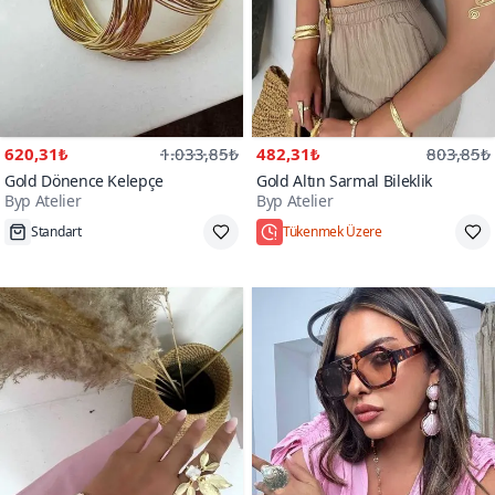
620,31₺
1.033,85₺
482,31₺
803,85₺
Gold Dönence Kelepçe
Gold Altın Sarmal Bileklik
Byp Atelier
Byp Atelier
Standart
Tükenmek Üzere