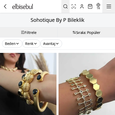
TR
Sohotique By P Bileklik
Filtrele
Sırala: Popüler
Beden
Renk
Avantaj