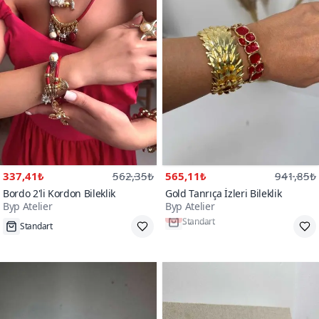
337,41₺
562,35₺
565,11₺
941,85₺
Bordo 2'li Kordon Bileklik
Gold Tanrıça İzleri Bileklik
Byp Atelier
Byp Atelier
Standart
Tükenmek Üzere