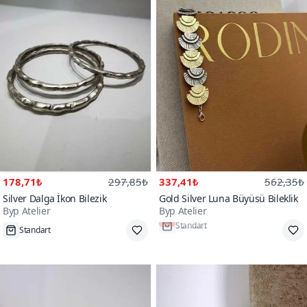
178,71₺
297,85₺
337,41₺
562,35₺
Silver Dalga İkon Bilezik
Gold Silver Luna Büyüsü Bileklik
Byp Atelier
Byp Atelier
Standart
Tükenmek Üzere