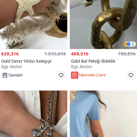
2
620,31₺
1.033,85₺
468,51₺
780,85₺
Gold Deniz Yıldızı Kelepçe
Gold Bal Peteği Bileklik
Byp Atelier
Byp Atelier
Standart
Tükenmek Üzere