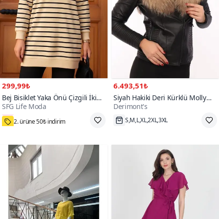
299,99₺
6.493,51₺
Bej Bisiklet Yaka Önü Çizgili İki
Siyah Hakiki Deri Kürklü Molly
SFG Life Moda
Derimont's
İplik Büyük Beden Tunik
Ceket
800+
2. ürüne 50₺ indirim
S,M,L,XL,2XL,3XL