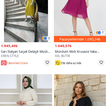
7
3
Pazaryerlerinde
1.095,34₺
1.945,40₺
1.040,57₺
Sarı İtalyan Saçak Detaylı Müslin
Mürdüm Midi Kruvaze Yaka
EREN STYLE
XXL BUTİK
Keteni Yırtmaçlı Bluz Elbise İkili
Bağlama Detaylı Şifon Elbise
3000+
Takım
Tükenmek Üzere
55₺ daha az öde