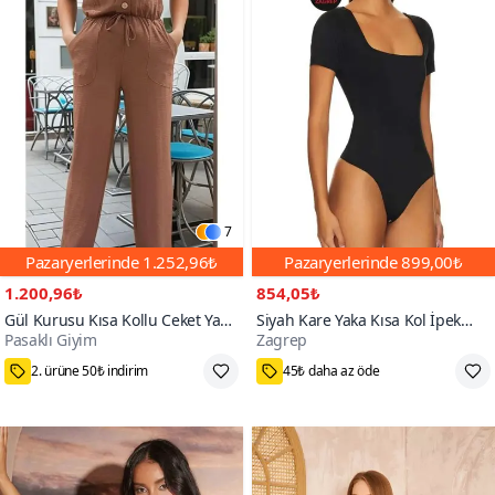
7
Pazaryerlerinde
1.252,96₺
Pazaryerlerinde
899,00₺
1.200,96₺
854,05₺
Gül Kurusu Kısa Kollu Ceket Yaka
Siyah Kare Yaka Kısa Kol İpek
Pasaklı Giyim
Zagrep
Düğmeli Beli Büzgülü Tulum
Jarse Bodysuit
75₺ Kupon Fırsatı
M,L,XS,S