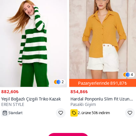
4
2
Pazaryerlerinde
891,87₺
882,60₺
854,86₺
Yeşil Boğazlı Çizgili Triko Kazak
Hardal Ponponlu Slim Fit Uzun
EREN STYLE
Pasaklı Giyim
Kollu Gömlek
Tükenmek Üzere
75₺ Kupon Fırsatı