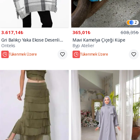
2
3.617,14₺
365,01₺
608,35₺
Gri Balıkçı Yaka Ekose Desenli
Mavi Kamelya Çiçeği Küpe
Onteks
Byp Atelier
Panço
Hızlı Kargo
Standart