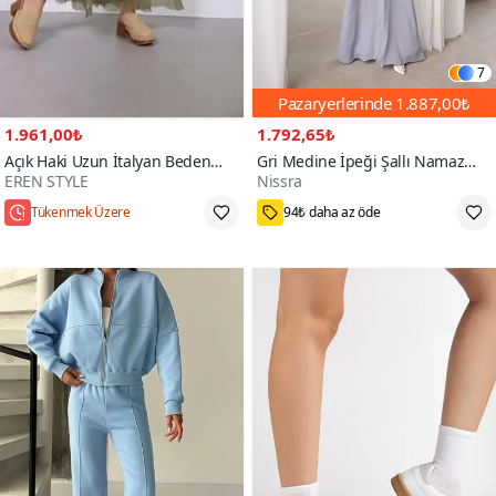
7
Pazaryerlerinde
1.887,00₺
1.961,00₺
1.792,65₺
Açık Haki Uzun İtalyan Beden
Gri Medine İpeği Şallı Namaz
EREN STYLE
Nissra
İnce Gösteren Kat İpek Straplez
Elbise
Elbise Etek
Hızlı Kargo
Standart
200+