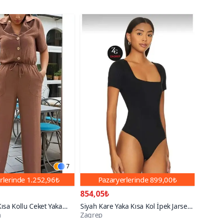
7
rlerinde
1.252,96₺
Pazaryerlerinde
899,00₺
854,05₺
ısa Kollu Ceket Yaka
Siyah Kare Yaka Kısa Kol İpek Jarse
m
Zagrep
i Büzgülü Tulum
Bodysuit