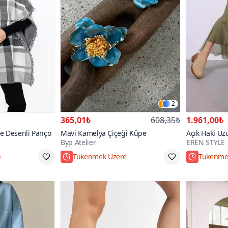
2
365,01₺
608,35₺
1.961,00₺
se Desenli Panço
Mavi Kamelya Çiçeği Küpe
Açık Haki Uz
Byp Atelier
EREN STYLE
Gösteren Kat
Etek
Standart
Hızlı Kar