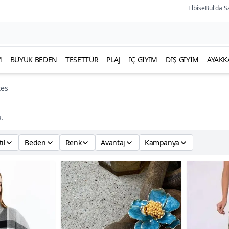
ElbiseBul'da S
M
BÜYÜK BEDEN
TESETTÜR
PLAJ
İÇ GIYIM
DIŞ GIYIM
AYAKK
tes
.
til
Beden
Renk
Avantaj
Kampanya