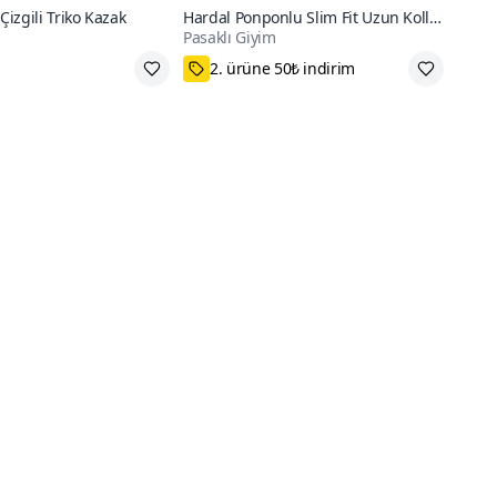
 Çizgili Triko Kazak
Hardal Ponponlu Slim Fit Uzun Kollu
Pasaklı Giyim
Gömlek
k Üzere
75₺ Kupon Fırsatı