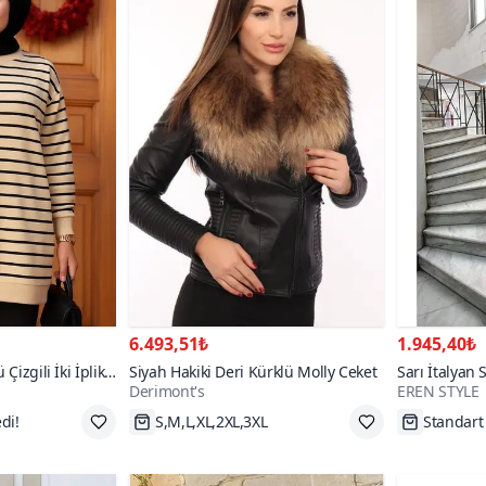
6.493,51₺
1.945,40₺
Çizgili İki İplik
Siyah Hakiki Deri Kürklü Molly Ceket
Sarı İtalyan 
Derimont's
EREN STYLE
Keteni Yırtmaç
Takım
dirim
S,M,L,XL,2XL,3XL
Tükenme