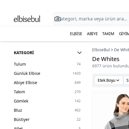
ELBISE
ABIYE
TAKIM
GIYI
ElbiseBul
De Whi
KATEGORI
De Whites
Tulum
74
6977 ürün bulundu
Günlük Elbise
1420
Etek Boyu
S
Abiye Elbise
649
Takım
270
Gömlek
142
Bluz
402
Büstiyer
22
Atlet
5