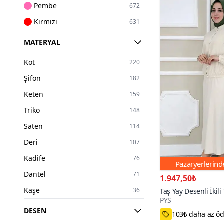
Pembe
672
Likralı
25
Kırmızı
631
Göğüs Dekolteli
24
Lacivert
618
MATERYAL
Transparan
23
Bordo
541
Kot
Üçlü
220
22
Mor
429
Şifon
Blazer
182
20
Ekru
383
Keten
Kapitone
159
5
Haki
371
Triko
Jogger
148
3
Sarı
345
Saten
114
Turuncu
263
Deri
107
Pudra
196
Kadife
76
Pazaryerlerin
Renkli
116
Dantel
71
1.947,50₺
Altın
89
Kaşe
36
Taş Yay Desenli İkili
Gümüş
52
PYS
Suni Deri
24
DESEN
Turkuaz
26
44-46,52-54,42
Kumaş
21