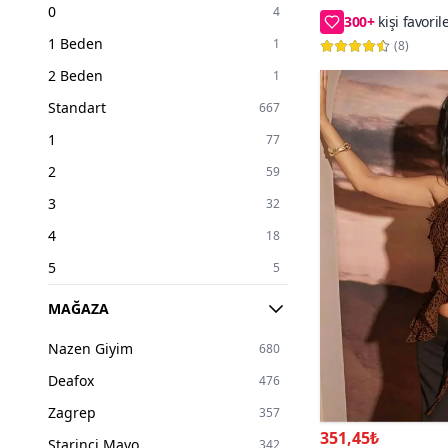
0
4
Abiye Elbise
120₺ daha az ö
1 Beden
1
(
8
)
2 Beden
1
Standart
667
1
77
2
59
3
32
4
18
5
5
6
1
MAĞAZA
XXS
2
Nazen Giyim
680
XS
766
Deafox
476
S
2590
Zagrep
357
M
2510
351,45₺
Starinci Mayo
342