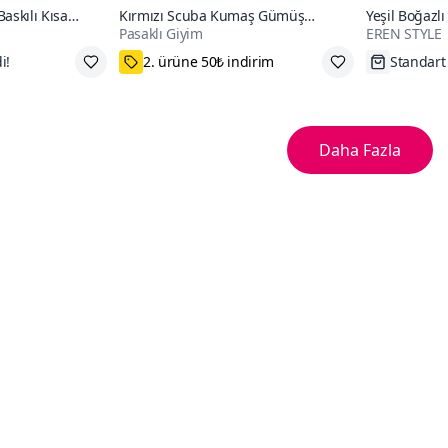
askılı Kısa
Kırmızı Scuba Kumaş Gümüş
Yeşil Boğazlı
Pasaklı Giyim
EREN STYLE
iyer
Düğme Detaylı Cepli Ceket Hırka
L
75₺ Kupon Fırsatı
Tükenme
Daha Fazla