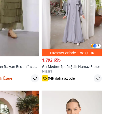
7
Pazaryerlerinde
1.887,00₺
1.792,65₺
un İtalyan Beden İnce
Gri Medine İpeği Şallı Namaz Elbise
Nissra
 İpek Straplez Elbise
go
Standart
200+