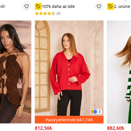
de
1,2,3
75₺ Kupo
(
8
)
3
Pazaryerlerinde
847,74₺
812,56₺
882,60₺