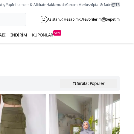
atış Yap
Influencer & Affiliate
Hakkımızda
Yardım Merkezi
İptal & İade
TR
Asistan
Hesabım
Favorilerim
Sepetim
yeni
ABI
İNDIRIM
KUPONLAR
Sırala: Popüler