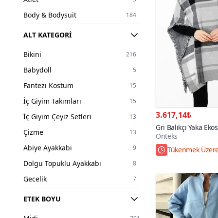
Body & Bodysuit
184
Sweatshirt
126
ALT KATEGORI
Kazak
179
Bikini
216
Pantolon
340
Babydoll
5
Etek
249
Fantezi Kostüm
15
T-Shirt
97
İç Giyim Takımları
15
Şort
43
3.617,14₺
İç Giyim Çeyiz Setleri
13
Tayt
18
Gri Balıkçı Yaka Eko
Çizme
13
Onteks
Eşofman Takım
110
Abiye Ayakkabı
9
Hızlı Kargo
Tesettür Elbise
381
Dolgu Topuklu Ayakkabı
8
Tesettür Abiye Elbise
131
Gecelik
7
Tesettür Takım
279
Jartiyer
5
ETEK BOYU
Tesettür Tunik
56
Mayokini
17
Tesettür Bluz
3