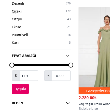
Desenli
576
Kürk
13
Çiçekli
172
Peluş
9
Çizgili
43
Ekose
21
Puantiyeli
16
Kareli
5
FIYAT ARALIĞI
₺
₺
Uygula
Pazaryerlerin
2.280,00₺
BEDEN
Yağ Yeşili Uzun Ayarl
Bidoluelbise
Fırfır Detay Dokum
300+