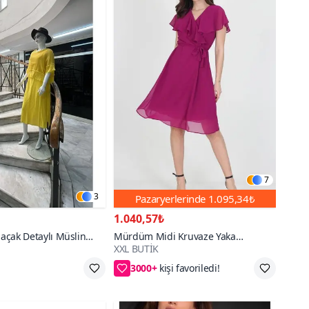
7
3
Pazaryerlerinde
1.095,34₺
1.040,57₺
Saçak Detaylı Müslin
Mürdüm Midi Kruvaze Yaka
XXL BUTİK
lı Bluz Elbise İkili
Bağlama Detaylı Şifon Elbise
3000+
k Üzere
55₺ daha az öde