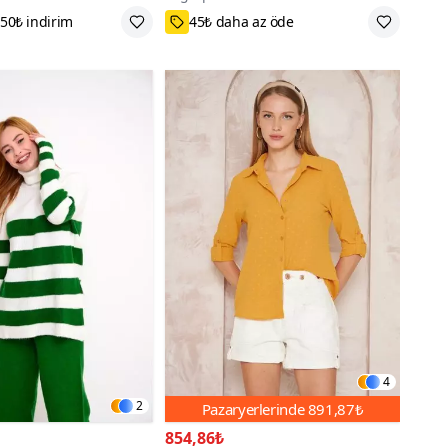
n Fırsatı
M,L,XS,S
4
2
Pazaryerlerinde
891,87₺
854,86₺