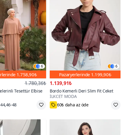
6
6
rlerinde
1.758,90₺
Pazaryerlerinde
1.199,90₺
1.780,36₺
1.139,91₺
elerinli Tesettür Elbise
Bordo Kemerli Deri Slim Fit Ceket
İLKCET MODA
go
M,L
1000+