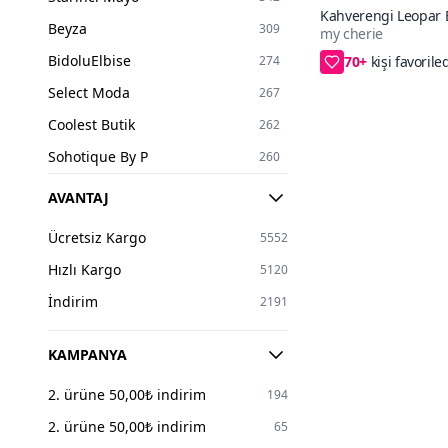
L
2370
Kahverengi Leopar B
Beyza
309
my cherie
Fırfırlı Bağcıklı Büst
70+
XL
1009
BidoluElbise
274
S/M,L/XL,2XL/3X
XXL
48
Select Moda
267
2XL
398
Coolest Butik
262
3XL
267
Sohotique By P
260
2X
1
Luvita Co
240
AVANTAJ
4XL
151
Eren Style
240
5XL
22
Ücretsiz Kargo
5552
Moda Mihram
237
6XL
6
Hızlı Kargo
5120
İLKCET MODA
220
7XL
5
İndirim
2191
Endeep
213
8XL
1
my cherie
206
KAMPANYA
25
1
Pasaklı Giyim
194
2. ürüne 50,00₺ indirim
26
194
5
DAXTORS
178
2. ürüne 50,00₺ indirim
27
65
5
Apsen
164