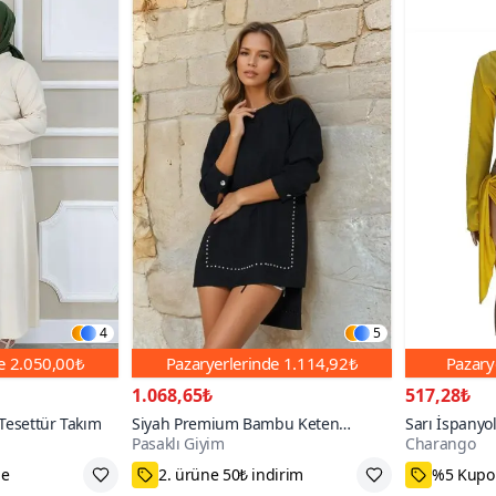
4
5
de
2.050,00₺
Pazaryerlerinde
1.114,92₺
Pazary
1.068,65₺
517,28₺
 Tesettür Takım
Siyah Premium Bambu Keten
Sarı İspanyol
Pasaklı Giyim
Charango
Kumaş Uzun Kollu İnci Süslemeli
Salaş Bağlam
Terletmez Tunik Bluz
75₺ Kupon Fırsatı
27₺ daha