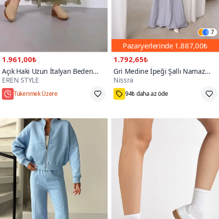
7
Pazaryerlerinde
1.887,00₺
1.961,00₺
1.792,65₺
Açık Haki Uzun İtalyan Beden
Gri Medine İpeği Şallı Namaz
EREN STYLE
Nissra
İnce Gösteren Kat İpek Straplez
Elbise
Elbise Etek
Hızlı Kargo
Standart
200+