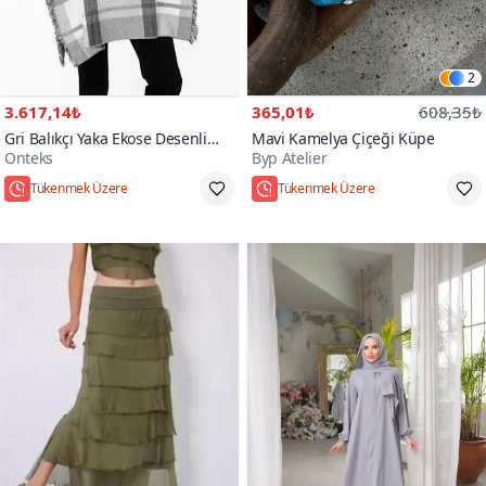
2
3.617,14₺
365,01₺
608,35₺
Gri Balıkçı Yaka Ekose Desenli
Mavi Kamelya Çiçeği Küpe
Onteks
Byp Atelier
Panço
Hızlı Kargo
Standart