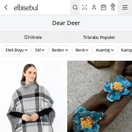
TR
Dear Deer
Filtrele
Sırala: Popüler
Etek Boyu
Stil
Beden
Renk
Avantaj
Kamp