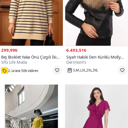
299,99₺
6.493,51₺
Bej Bisiklet Yaka Önü Çizgili İki
Siyah Hakiki Deri Kürklü Molly
SFG Life Moda
Derimont's
İplik Büyük Beden Tunik
Ceket
800+
2. ürüne 50₺ indirim
S,M,L,XL,2XL,3XL