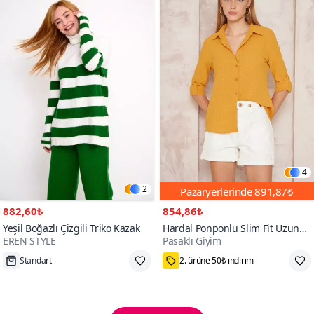
4
2
Pazaryerlerinde
891,87₺
882,60₺
854,86₺
Yeşil Boğazlı Çizgili Triko Kazak
Hardal Ponponlu Slim Fit Uzun
EREN STYLE
Pasaklı Giyim
Kollu Gömlek
Tükenmek Üzere
75₺ Kupon Fırsatı