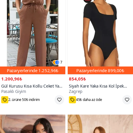
7
Pazaryerlerinde
1.252,96₺
Pazaryerlerinde
899,00₺
1.200,96₺
854,05₺
Gül Kurusu Kısa Kollu Ceket Yaka
Siyah Kare Yaka Kısa Kol İpek
Pasaklı Giyim
Zagrep
Düğmeli Beli Büzgülü Tulum
Jarse Bodysuit
75₺ Kupon Fırsatı
M,L,XS,S