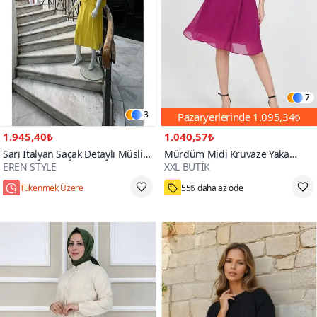
7
3
Pazaryerlerinde
1.095,34₺
1.945,40₺
1.040,57₺
Sarı İtalyan Saçak Detaylı Müslin
Mürdüm Midi Kruvaze Yaka
EREN STYLE
XXL BUTİK
Keteni Yırtmaçlı Bluz Elbise İkili
Bağlama Detaylı Şifon Elbise
3000+
Takım
Tükenmek Üzere
55₺ daha az öde