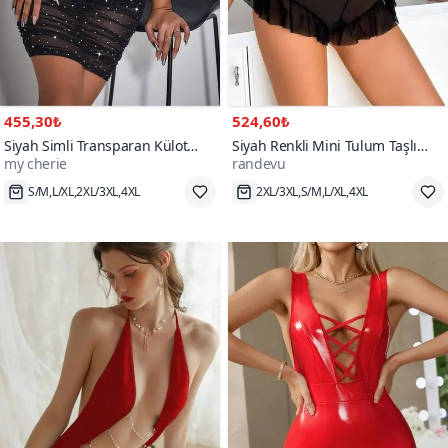
455,30₺
524,60₺
Siyah Simli Transparan Külot
Siyah Renkli Mini Tulum Taşlı
my cherie
randevu
Parça Takım Elbise
Gecelik
Hızlı Kargo
Hızlı Kargo
900+
70+