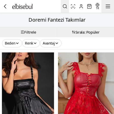
TR
Doremi Fantezi Takımlar
Filtrele
Sırala: Popüler
Beden
Renk
Avantaj