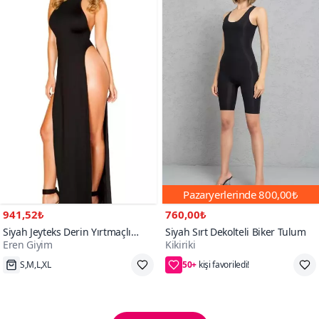
Pazaryerlerinde
800,00₺
941,52₺
760,00₺
Siyah Jeyteks Derin Yırtmaçlı
Siyah Sırt Dekolteli Biker Tulum
Eren Giyim
Kikiriki
Elbise
50+
Hızlı Kargo
40₺ daha az öde