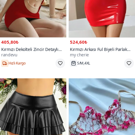
405,80₺
524,60₺
Kırmızı Dekolteli Zincir Detaylı
Kırmızı Arkası Ful Biyeli Parlak
randevu
my cherie
Babydoll
Deri Görünümlü Elbise
700+
Hızlı Kargo
S/M,4XL