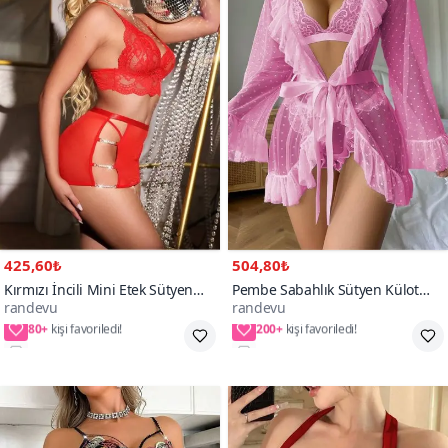
425,60₺
504,80₺
Kırmızı İncili Mini Etek Sütyen
Pembe Sabahlık Sütyen Külot
randevu
randevu
String Gecelik Takım
Parça Takım
80+
200+
2XL/3XL,S/M,L/XL,4XL
S/M,L/XL,2XL,3XL,4XL