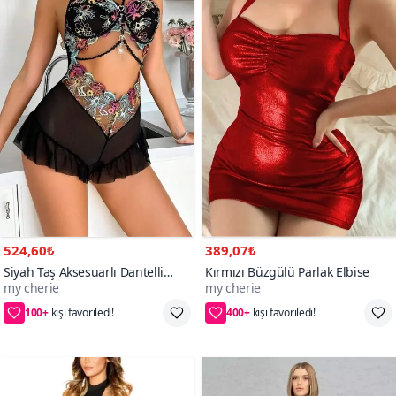
524,60₺
389,07₺
Siyah Taş Aksesuarlı Dantelli
Kırmızı Büzgülü Parlak Elbise
my cherie
my cherie
Tulum Mini Fantezi Gecelik
100+
400+
2XL/3XL,S/M,L/XL,4XL
S/M,L/XL,2XL/3XL,4XL