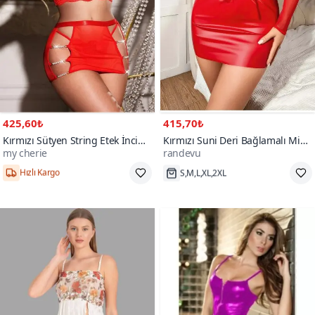
425,60₺
415,70₺
Kırmızı Sütyen String Etek İnci
Kırmızı Suni Deri Bağlamalı Mini
my cherie
randevu
Detaylı Takım
Elbise Kolluk Seti
50+
Hızlı Kargo
S,M,L,XL,2XL