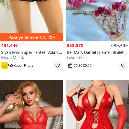
Pazaryerlerinde
475,20₺
451,44₺
552,57₺
690,43₺
Siyah Mini Süper Fantezi Volanlı
Bej Mary Dantel İşlemeli Bralet
Moda Mistik
Luvita Co
Kat Fırfırlı Suni Deri Görünümlü
Takım
1000+
Seksi Etek
%5 Kupon Fırsatı
75,80,85,90