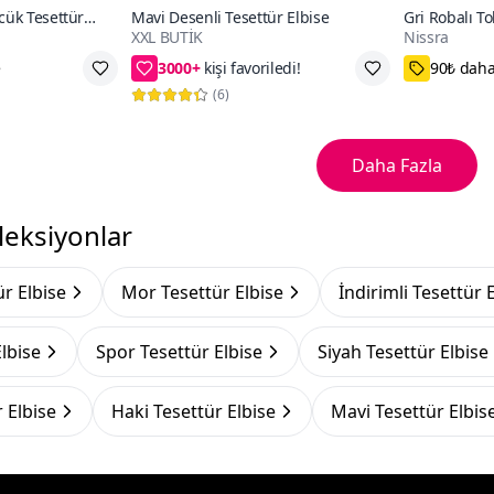
cük Tesettür
Mavi Desenli Tesettür Elbise
Gri Robalı To
XXL BUTİK
Nissra
3000+
62₺ daha az öde
1,2,3
(
6
)
Daha Fazla
leksiyonlar
ür Elbise
Mor Tesettür Elbise
İndirimli Tesettür 
Elbise
Spor Tesettür Elbise
Siyah Tesettür Elbise
 Elbise
Haki Tesettür Elbise
Mavi Tesettür Elbis