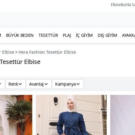
ElbiseBul'da S
M
BÜYÜK BEDEN
TESETTÜR
PLAJ
İÇ GIYIM
DIŞ GIYIM
AYAKK
r Elbise
Hera Fashion Tesettür Elbise
Tesettür Elbise
Renk
Avantaj
Kampanya