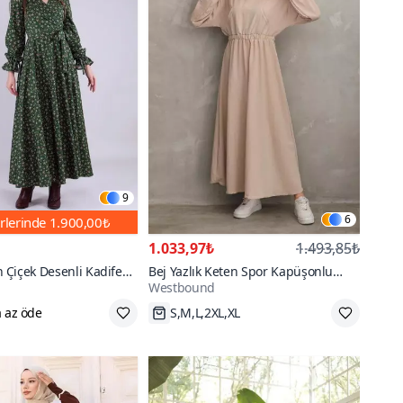
9
6
rlerinde
1.900,00₺
1.033,97₺
1.493,85₺
Çiçek Desenli Kadife
Bej Yazlık Keten Spor Kapüşonlu
Westbound
 Kol Tesettür Elbise
Belden Büzgülü Cepli Elbise
 az öde
S,M,L,2XL,XL
,52
Hızlı Kargo
500+