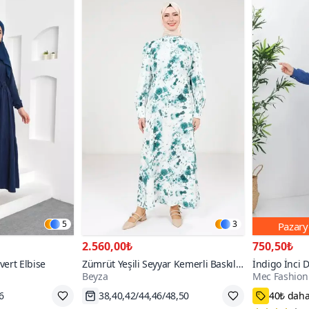
5
3
Pazary
2.560,00₺
750,50₺
ert Elbise
Zümrüt Yeşili Seyyar Kemerli Baskılı
İndigo İnci D
Beyza
Mec Fashion
Elbise
Hızlı Kargo
38,40,42