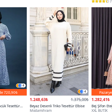
(
4
4
nde
720,90₺
Pazarye
1.248,63₺
1.375,00₺
1.282,41₺
cük Tesettür
Beyaz Desenli Triko Tesettür Elbise
Bej Şifon Eteğ
Modamihram
XXL BUTİK
Tesettür Elbi
100+