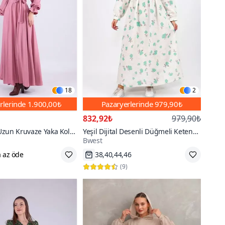
18
2
rlerinde
1.900,00₺
Pazaryerlerinde
979,90₺
832,92₺
979,90₺
Uzun Kruvaze Yaka Kol
Yeşil Dijital Desenli Düğmeli Keten
Bwest
se
Kumaş Elbise
 az öde
38,40,44,46
0,42,44,46,48,50,52,54
Hızlı Kargo
(
9
)