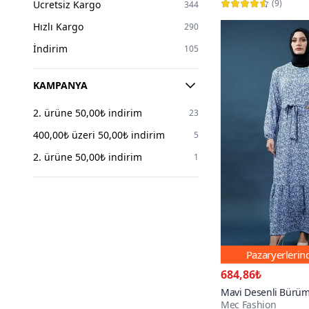
48
122
(
9
)
Ücretsiz Kargo
344
Nazen Giyim
3
50
114
Hızlı Kargo
290
Ensa Tesettür
2
52
62
İndirim
105
Moda Rosa
2
54
22
Pasaklı Giyim
1
KAMPANYA
56
14
2. ürüne 50,00₺ indirim
58
23
1
400,00₺ üzeri 50,00₺ indirim
60
5
1
2. ürüne 50,00₺ indirim
STANDART
1
3
Tek Ebat
3
Pazaryerleri
684,86₺
Mavi Desenli Bürüm
Mec Fashion
Elbise