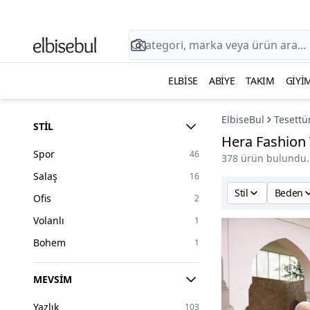
ELBISE
ABIYE
TAKIM
GIYI
ElbiseBul
Tesettü
STIL
Hera Fashion 
Spor
46
378 ürün bulundu.
Salaş
16
Stil
Beden
Ofis
2
Volanlı
1
Bohem
1
MEVSIM
Yazlık
103