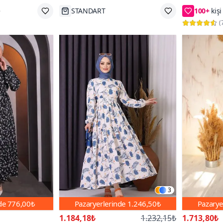
Hızlı Kargo
68₺ daha
(
3
nde
776,00₺
Pazaryerlerinde
1.246,50₺
Pazarye
1.184,18₺
1.232,15₺
1.713,80₺