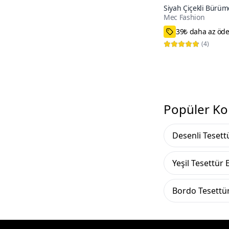
Siyah Çiçekli Bürüm
Mec Fashion
Elbise
40,42,44,46
(
4
)
Popüler Ko
Desenli Tesett
Yeşil Tesettür 
Bordo Tesettür