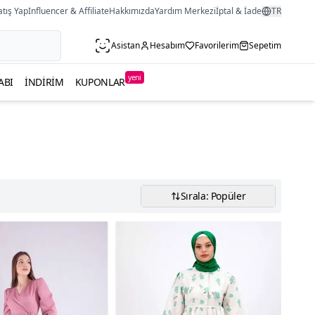
atış Yap
Influencer & Affiliate
Hakkımızda
Yardım Merkezi
İptal & İade
TR
Asistan
Hesabım
Favorilerim
Sepetim
yeni
ABI
İNDIRIM
KUPONLAR
Sırala: Popüler