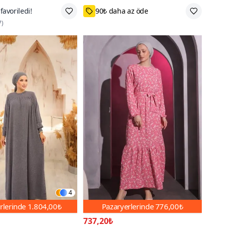
 az öde
1,2,3
7
)
4
rlerinde
1.804,00₺
Pazaryerlerinde
776,00₺
737,20₺