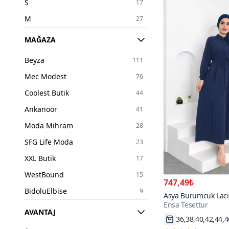
S
17
M
27
L
23
MAĞAZA
XL
23
Beyza
111
XXL
4
Mec Modest
76
2XL
22
Coolest Butik
44
3XL
3
Ankanoor
41
34
6
Moda Mihram
28
36
22
SFG Life Moda
23
38
205
XXL Butik
17
40
244
WestBound
15
747,49₺
42
230
BidoluElbise
9
Asya Bürümcük Laciv
44
220
Ensa Tesettür
MİSSKAYLE
5
AVANTAJ
46
190
Hızlı Kargo
Eren Style
4