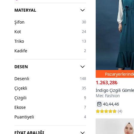
Turuncu
24
MATERYAL
Haki
21
Şifon
30
Bordo
17
Kot
24
Beyaz
16
Triko
13
Pudra
15
Kadife
2
Ekru
12
Kırmızı
9
DESEN
Pazaryerlerin
Sarı
8
Desenli
148
1.263,28₺
Renkli
2
Çiçekli
35
İndigo Çizgili Gömle
Turkuaz
1
Mec Fashion
Tesettür Elbise
40,44,46
Çizgili
9
66₺ daha az öd
Ekose
7
(
4
)
Puantiyeli
4
FIYAT ARALIĞI