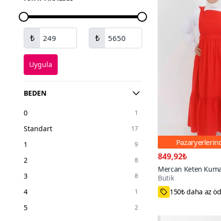
₺
₺
Uygula
BEDEN
0
1
Standart
17
Pazaryerleri
1
9
849,92₺
2
8
Mercan Keten Kumaş
3
8
Butik
Elbise
36,38,40
4
1
5
2