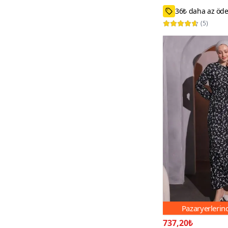
40,42,44,46
(
5
)
Pazaryerleri
737,20₺