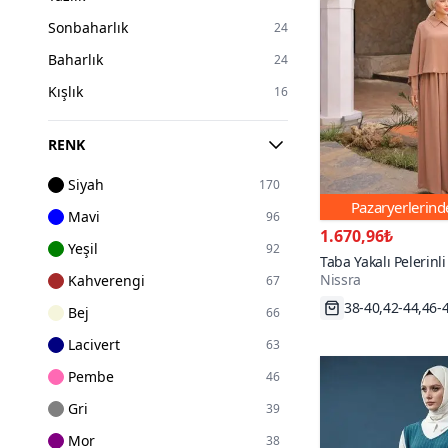
Sonbaharlık
24
Baharlık
24
Kışlık
16
RENK
Siyah
170
Pazaryerlerin
Mavi
96
1.670,96₺
Yeşil
92
Taba Yakalı Pelerinli
Nissra
Kahverengi
67
38-40,42-44,46-
Hızlı Kargo
Bej
66
Lacivert
63
Pembe
46
Gri
39
Mor
38