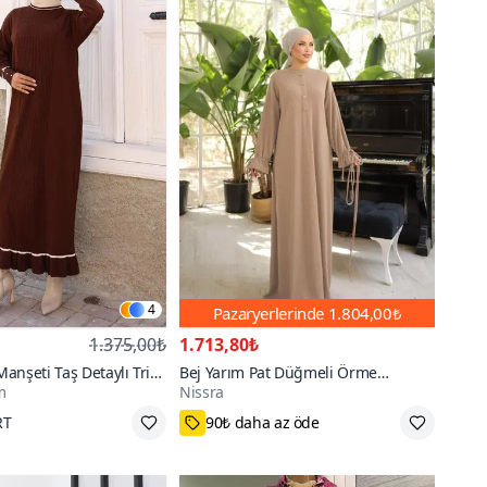
4
Pazaryerlerinde
1.804,00₺
1.375,00₺
1.713,80₺
anşeti Taş Detaylı Triko
Bej Yarım Pat Düğmeli Örme
m
Nissra
se
Tesettür Elbise
go
1,2,3