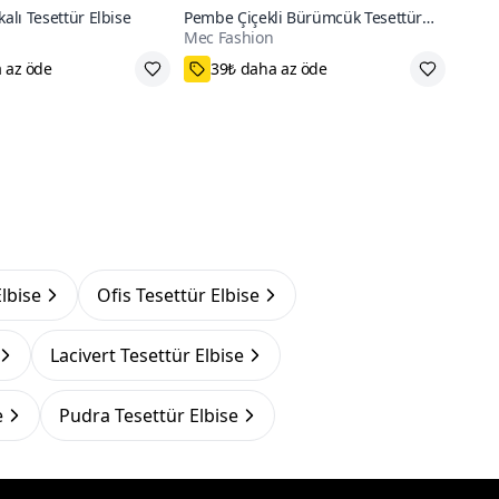
kalı Tesettür Elbise
Pembe Çiçekli Bürümcük Tesettür
Mec Fashion
Elbise
40,42,44,46
Elbise
Ofis Tesettür Elbise
Lacivert Tesettür Elbise
e
Pudra Tesettür Elbise