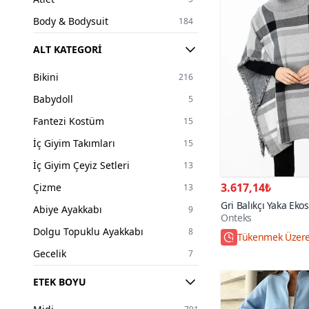
Body & Bodysuit
184
Sweatshirt
126
ALT KATEGORI
Kazak
179
Bikini
216
Pantolon
340
Babydoll
5
Etek
249
Fantezi Kostüm
15
T-Shirt
97
İç Giyim Takımları
15
Şort
43
İç Giyim Çeyiz Setleri
13
Tayt
18
3.617,14₺
Çizme
13
Eşofman Takım
110
Gri Balıkçı Yaka Eko
Abiye Ayakkabı
9
Onteks
Tesettür Elbise
381
Dolgu Topuklu Ayakkabı
8
Tükenmek Üzer
Tesettür Abiye Elbise
131
Gecelik
7
Tesettür Takım
279
Jartiyer
5
ETEK BOYU
Tesettür Tunik
56
Mayokini
17
Tesettür Bluz
3