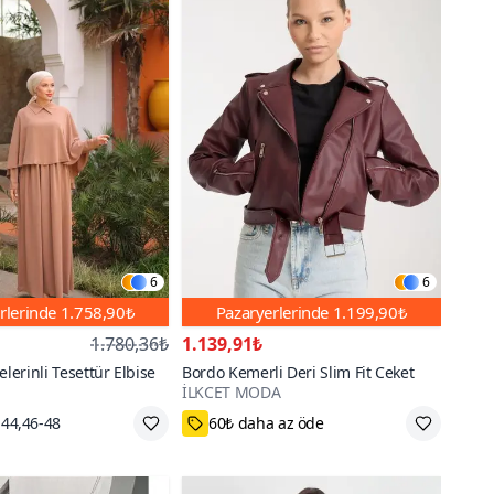
6
6
rlerinde
1.758,90₺
Pazaryerlerinde
1.199,90₺
1.780,36₺
1.139,91₺
elerinli Tesettür Elbise
Bordo Kemerli Deri Slim Fit Ceket
İLKCET MODA
1000+
-44,46-48
60₺ daha az öde