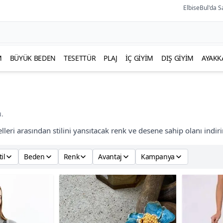
ElbiseBul'da S
M
BÜYÜK BEDEN
TESETTÜR
PLAJ
İÇ GIYIM
DIŞ GIYIM
AYAKK
.
leri arasından stilini yansıtacak renk ve desene sahip olanı indirim
til
Beden
Renk
Avantaj
Kampanya