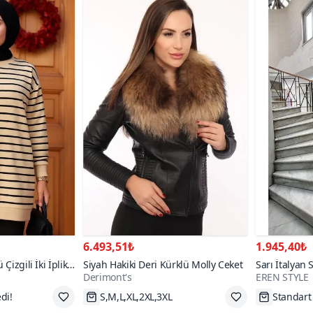
6.493,51₺
1.945,40₺
Çizgili İki İplik
Siyah Hakiki Deri Kürklü Molly Ceket
Sarı İtalyan 
Derimont's
EREN STYLE
Keteni Yırtmaç
Takım
dirim
S,M,L,XL,2XL,3XL
Tükenme