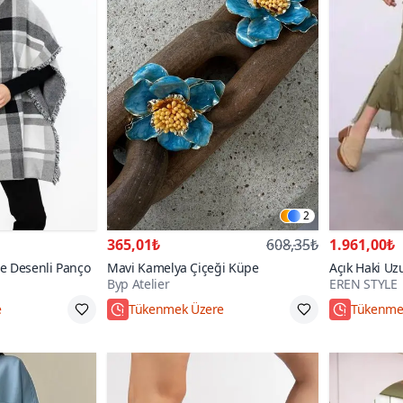
2
365,01₺
608,35₺
1.961,00₺
se Desenli Panço
Mavi Kamelya Çiçeği Küpe
Açık Haki Uz
Byp Atelier
EREN STYLE
Gösteren Kat
Etek
e
Tükenmek Üzere
Tükenme