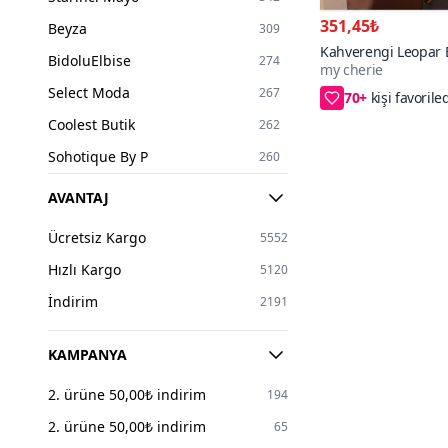
L
2370
351,45₺
Beyza
309
XL
1009
Kahverengi Leopar B
BidoluElbise
274
my cherie
Fırfırlı Bağcıklı Büst
70+
XXL
48
Select Moda
267
S/M,L/XL,2XL/3X
2XL
398
Coolest Butik
262
3XL
267
Sohotique By P
260
2X
1
Luvita Co
240
AVANTAJ
4XL
151
Eren Style
240
5XL
22
Ücretsiz Kargo
5552
Moda Mihram
237
6XL
6
Hızlı Kargo
5120
İLKCET MODA
220
7XL
5
İndirim
2191
Endeep
213
8XL
1
my cherie
206
KAMPANYA
25
1
Pasaklı Giyim
194
2. ürüne 50,00₺ indirim
26
194
5
DAXTORS
178
2. ürüne 50,00₺ indirim
27
65
5
Apsen
164