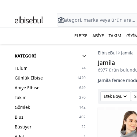
ELBISE
ABIYE
TAKIM
GIYI
ElbiseBul
Jamila
KATEGORI
Jamila
Tulum
74
6977 ürün bulundu
Günlük Elbise
1420
Jamila ferace model
Abiye Elbise
649
Etek Boyu
S
Takım
270
Gömlek
142
Bluz
402
Büstiyer
22
Atlet
5