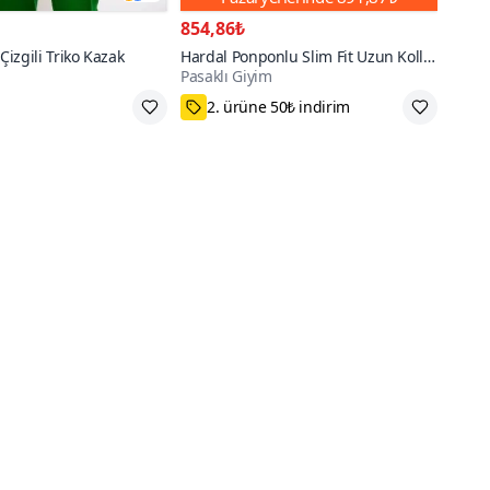
854,86₺
 Çizgili Triko Kazak
Hardal Ponponlu Slim Fit Uzun Kollu
Pasaklı Giyim
Gömlek
k Üzere
75₺ Kupon Fırsatı