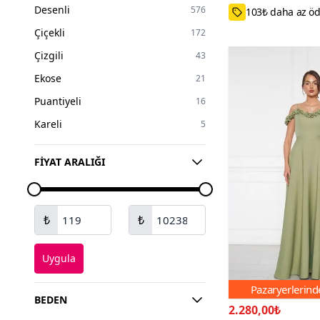
Desenli
576
44-46,52-54,42
Kürk
13
Çiçekli
172
Peluş
9
Çizgili
43
Ekose
21
Puantiyeli
16
Kareli
5
FIYAT ARALIĞI
₺
₺
Uygula
Pazaryerlerin
BEDEN
2.280,00₺