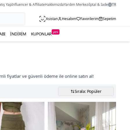
atış Yap
Influencer & Affiliate
Hakkımızda
Yardım Merkezi
İptal & İade
TR
Asistan
Hesabım
Favorilerim
Sepetim
yeni
ABI
İNDIRIM
KUPONLAR
li fiyatlar ve güvenli ödeme ile online satın al!
Sırala: Popüler