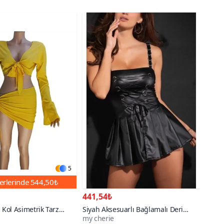
5
erlerinde
544,50₺
441,54₺
 Kol Asimetrik Tarz
Siyah Aksesuarlı Bağlamalı Deri
my cherie
a Detaylı Plaj Takım
Elbise Pileli Gecelik