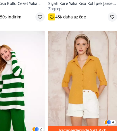
ısa Kollu Ceket Yaka
Siyah Kare Yaka Kısa Kol İpek Jarse
m
Zagrep
i Büzgülü Tulum
Bodysuit
n Fırsatı
M,L,XS,S
4
2
Pazaryerlerinde
891,87₺