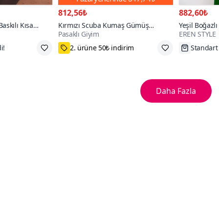
812,56₺
882,60₺
askılı Kısa
Kırmızı Scuba Kumaş Gümüş
Yeşil Boğazlı
Pasaklı Giyim
EREN STYLE
iyer
Düğme Detaylı Cepli Ceket Hırka
L
75₺ Kupon Fırsatı
Tükenme
Daha Fazla