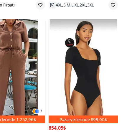
 az öde
Hızlı Kargo
7
rlerinde
1.252,96₺
Pazaryerlerinde
899,00₺
854,05₺