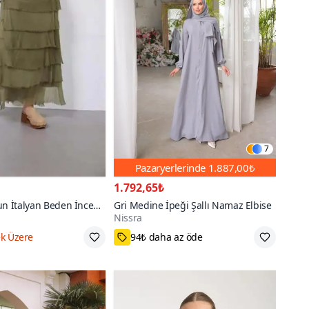
7
Pazaryerlerinde
1.887,00₺
1.792,65₺
un İtalyan Beden İnce
Gri Medine İpeği Şallı Namaz Elbise
Nissra
 İpek Straplez Elbise
200+
k Üzere
94₺ daha az öde