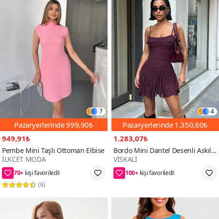
7
4
Pazaryerlerinde
999,90₺
Pazaryerlerinde
1.350,60₺
949,91₺
1.283,07₺
Pembe Mini Taşlı Ottoman Elbise
Bordo Mini Dantel Desenli Askılı
İLKCET MODA
VİSKALİ
Volanlı Elbise
70+
100+
50₺ daha az öde
68₺ daha az öde
(
6
)