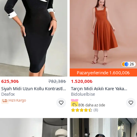
26
Pazaryerlerinde
1.600,00₺
625,90₺
782,38₺
1.520,00₺
Siyah Midi Uzun Kollu Kontrastlı
Tarçın Midi Askılı Kare Yaka
Deafox
Bidoluelbise
Kenar Detaylı Kol Düğmeli A
Elbise
100+
Kesim Krep Kumaş Elbise
Hızlı Kargo
80₺ daha az öde
(
8
)