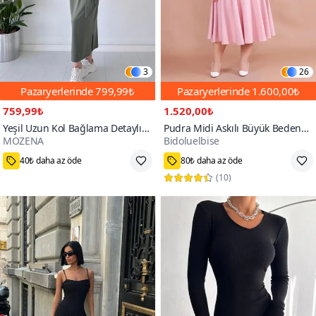
3
26
Pazaryerlerinde
799,99₺
Pazaryerlerinde
1.600,00₺
759,99₺
1.520,00₺
Yeşil Uzun Kol Bağlama Detaylı
Pudra Midi Askılı Büyük Beden
MOZENA
Bidoluelbise
Modal Elbise
Kare Yaka Elbise
70+
40₺ daha az öde
80₺ daha az öde
(
10
)