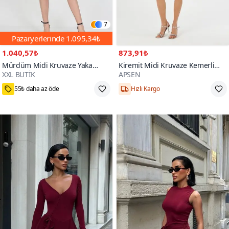
7
Pazaryerlerinde
1.095,34₺
1.040,57₺
873,91₺
Mürdüm Midi Kruvaze Yaka
Kiremit Midi Kruvaze Kemerli
XXL BUTİK
APSEN
Bağlama Detaylı Şifon Elbise
Anvelop Elbise
M,L,XL,2XL
36,38,42
3000+