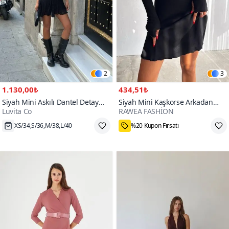
2
3
1.130,00₺
434,51₺
Siyah Mini Askılı Dantel Detay
Siyah Mini Kaşkorse Arkadan
Luvita Co
RAWEA FASHİON
Elbise
Bağlama Detaylı Elbise
XS/34,S/36,M/38,L/40
%20 Kupon Fırsatı