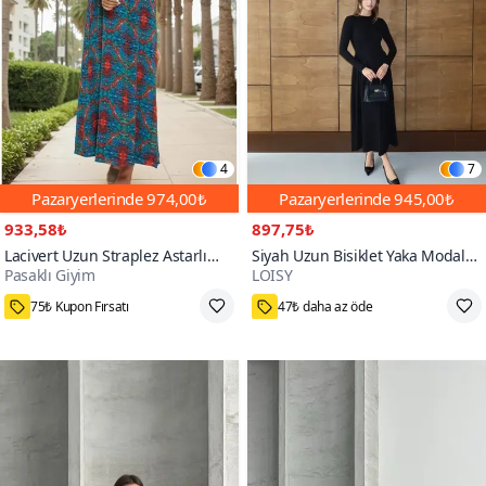
4
7
Pazaryerlerinde
974,00₺
Pazaryerlerinde
945,00₺
933,58₺
897,75₺
Lacivert Uzun Straplez Astarlı
Siyah Uzun Bisiklet Yaka Modal
Pasaklı Giyim
LOISY
Şifon Yazlık Elbise
Kumaş Tasarım Elbise
1000+
75₺ Kupon Fırsatı
47₺ daha az öde