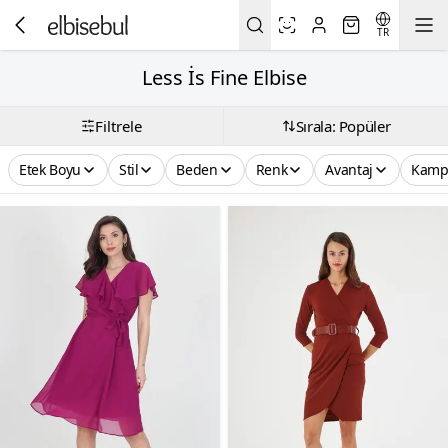
TR
Less İs Fine Elbise
Filtrele
Sırala: Popüler
Etek Boyu
Stil
Beden
Renk
Avantaj
Kamp