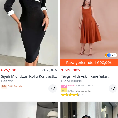
26
Pazaryerlerinde
1.600,00₺
625,90₺
782,38₺
1.520,00₺
Siyah Midi Uzun Kollu Kontrastlı
Tarçın Midi Askılı Kare Yaka
Deafox
Bidoluelbise
Kenar Detaylı Kol Düğmeli A
Elbise
100+
Kesim Krep Kumaş Elbise
Hızlı Kargo
80₺ daha az öde
(
8
)