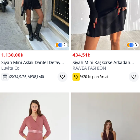
2
3
1.130,00₺
434,51₺
Siyah Mini Askılı Dantel Detay
Siyah Mini Kaşkorse Arkadan
Luvita Co
RAWEA FASHİON
Elbise
Bağlama Detaylı Elbise
XS/34,S/36,M/38,L/40
%20 Kupon Fırsatı