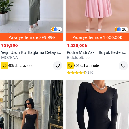
3
26
Pazaryerlerinde
799,99₺
Pazaryerlerinde
1.600,00₺
759,99₺
1.520,00₺
Yeşil Uzun Kol Bağlama Detaylı
Pudra Midi Askılı Büyük Beden
MOZENA
Bidoluelbise
Modal Elbise
Kare Yaka Elbise
70+
40₺ daha az öde
80₺ daha az öde
(
10
)