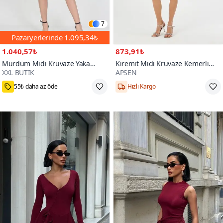
7
Pazaryerlerinde
1.095,34₺
1.040,57₺
873,91₺
Mürdüm Midi Kruvaze Yaka
Kiremit Midi Kruvaze Kemerli
XXL BUTİK
APSEN
Bağlama Detaylı Şifon Elbise
Anvelop Elbise
M,L,XL,2XL
36,38,42
3000+