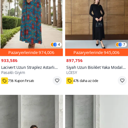
4
7
Pazaryerlerinde
974,00₺
Pazaryerlerinde
945,00₺
933,58₺
897,75₺
Lacivert Uzun Straplez Astarlı
Siyah Uzun Bisiklet Yaka Modal
Pasaklı Giyim
LOISY
Şifon Yazlık Elbise
Kumaş Tasarım Elbise
1000+
75₺ Kupon Fırsatı
47₺ daha az öde