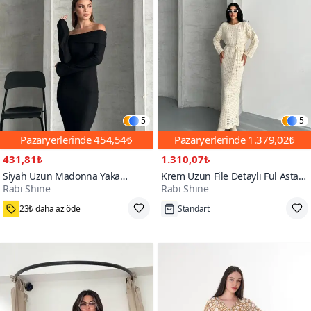
5
5
Pazaryerlerinde
454,54₺
Pazaryerlerinde
1.379,02₺
431,81₺
1.310,07₺
Siyah Uzun Madonna Yaka
Krem Uzun File Detaylı Ful Astarlı
Rabi Shine
Rabi Shine
Pamuklu Elbise
Ajur Triko Elbise
1000+
23₺ daha az öde
Standart