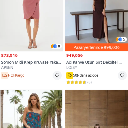
5
8
Pazaryerlerinde
999,00₺
873,91₺
949,05₺
Somon Midi Krep Kruvaze Yaka
Acı Kahve Uzun Sırt Dekolteli
APSEN
LOISY
Detaylı Kemerli Mevsimlik
Boyundan Bağlamalı Yırtmaçlı
1000+
Anvelop Elbise
Elbise
Hızlı Kargo
50₺ daha az öde
(
8
)