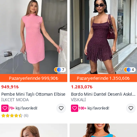
7
4
Pazaryerlerinde
999,90₺
Pazaryerlerinde
1.350,60₺
949,91₺
1.283,07₺
Pembe Mini Taşlı Ottoman Elbise
Bordo Mini Dantel Desenli Askılı
İLKCET MODA
VİSKALİ
Volanlı Elbise
70+
100+
50₺ daha az öde
68₺ daha az öde
(
6
)