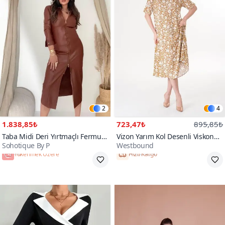
2
4
1.838,85₺
723,47₺
895,85₺
Taba Midi Deri Yırtmaçlı Fermuar
Vizon Yarım Kol Desenli Viskon
Sohotique By P
Westbound
Detay Elbise
Yazlık Plaj Ev Tatil Midi Elbise
Tükenmek Üzere
Hızlı Kargo