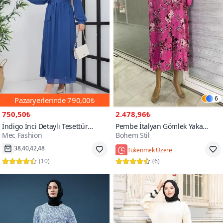
6
Pazaryerlerinde
790,00₺
750,50₺
2.478,96₺
İndigo İnci Detaylı Tesettür
Pembe İtalyan Gömlek Yaka
Mec Fashion
Bohem Stil
Elbise
Uzun Kol Dijital Baskılı Keten
Elbise
38,40,42,48
Tükenmek Üzere
(
10
)
(
6
)