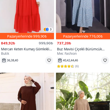
3
Pazaryerlerinde
999,90₺
Pazaryerlerinde
776,00₺
849,92₺
999,90₺
737,20₺
Mercan Keten Kumaş Gömlekli
Buz Mavisi Çiçekli Bürümcük
Butik
Mec Fashion
Jile Elbise
Tesettür Elbise
36,38,40
40,42,44,46
(
6
)