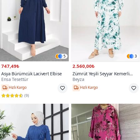
5
3
747,49₺
2.560,00₺
Asya Bürümcük Lacivert Elbise
Zümrüt Yeşili Seyyar Kemerli
Ensa Tesettür
Beyza
Baskılı Elbise
Hızlı Kargo
Hızlı Kargo
(
9
)