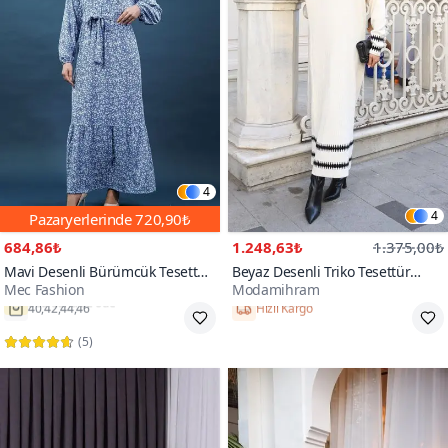
4
4
Pazaryerlerinde
720,90₺
684,86₺
1.248,63₺
1.375,00₺
Mavi Desenli Bürümcük Tesettür
Beyaz Desenli Triko Tesettür
Mec Fashion
Modamihram
Elbise
Elbise
40,42,44,46
Hızlı Kargo
(
5
)