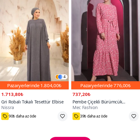
4
Pazaryerlerinde
1.804,00₺
Pazaryerlerinde
776,00₺
1.713,80₺
737,20₺
Gri Robalı Tokalı Tesettür Elbise
Pembe Çiçekli Bürümcük
Nissra
Mec Fashion
Tesettür Elbise
1,2,3
40,42,44,46