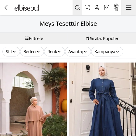
TR
Meys Tesettür Elbise
Filtrele
Sırala: Popüler
Stil
Beden
Renk
Avantaj
Kampanya