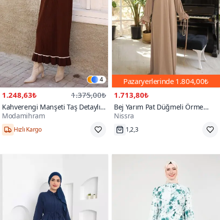
4
Pazaryerlerinde
1.804,00₺
1.248,63₺
1.375,00₺
1.713,80₺
Kahverengi Manşeti Taş Detaylı
Bej Yarım Pat Düğmeli Örme
Modamihram
Nissra
Triko Tesettür Elbise
Tesettür Elbise
Hızlı Kargo
1,2,3