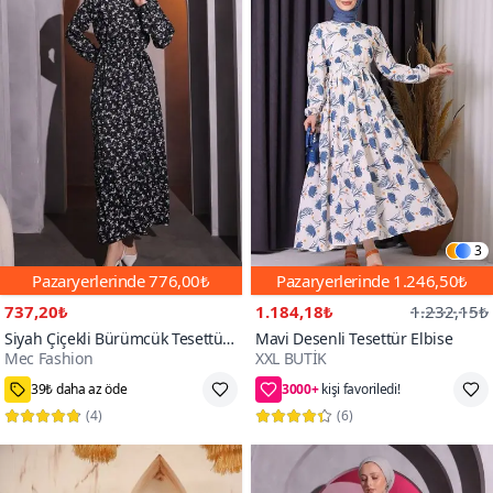
3
Pazaryerlerinde
776,00₺
Pazaryerlerinde
1.246,50₺
737,20₺
1.184,18₺
1.232,15₺
Siyah Çiçekli Bürümcük Tesettür
Mavi Desenli Tesettür Elbise
Mec Fashion
XXL BUTİK
Elbise
3000+
40,42,44,46
62₺ daha az öde
(
4
)
(
6
)