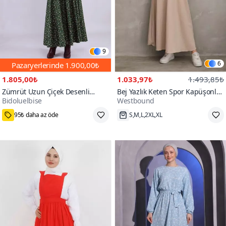
9
6
Pazaryerlerinde
1.900,00₺
1.805,00₺
1.033,97₺
1.493,85₺
Zümrüt Uzun Çiçek Desenli
Bej Yazlık Keten Spor Kapüşonlu
Bidoluelbise
Westbound
Kadife Kruvaze Yaka Kol Tesettür
Belden Büzgülü Cepli Elbise
700+
500+
Elbise
95₺ daha az öde
S,M,L,2XL,XL