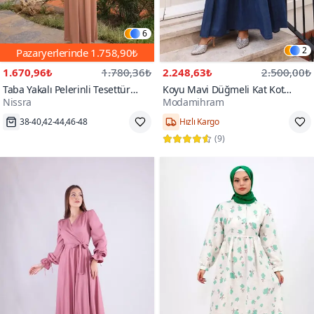
6
2
Pazaryerlerinde
1.758,90₺
1.670,96₺
1.780,36₺
2.248,63₺
2.500,00₺
Taba Yakalı Pelerinli Tesettür
Koyu Mavi Düğmeli Kat Kot
Nissra
Modamihram
Elbise
Tesettür Elbise
Hızlı Kargo
38,40,42,44,46,48
(
9
)