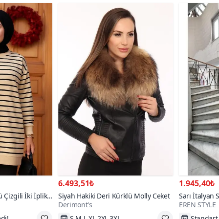
6.493,51₺
1.945,40₺
Çizgili İki İplik
Siyah Hakiki Deri Kürklü Molly Ceket
Sarı İtalyan 
Derimont's
EREN STYLE
Keteni Yırtmaç
Takım
dirim
S,M,L,XL,2XL,3XL
Tükenme