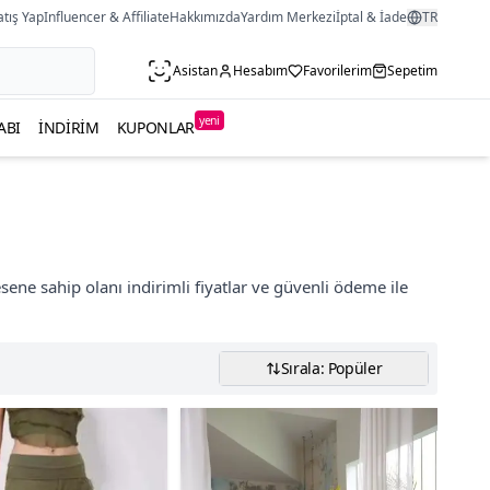
atış Yap
Influencer & Affiliate
Hakkımızda
Yardım Merkezi
İptal & İade
TR
Asistan
Hesabım
Favorilerim
Sepetim
yeni
ABI
İNDIRIM
KUPONLAR
sene sahip olanı indirimli fiyatlar ve güvenli ödeme ile
Sırala: Popüler