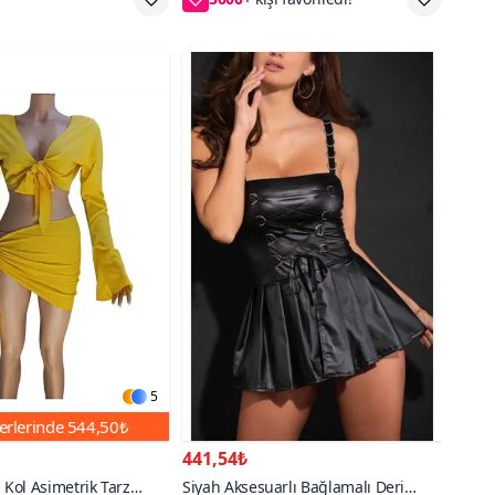
5
erlerinde
544,50₺
441,54₺
 Kol Asimetrik Tarz
Siyah Aksesuarlı Bağlamalı Deri