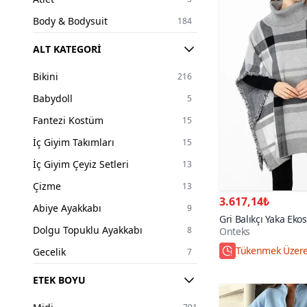
Body & Bodysuit
184
Sweatshirt
126
ALT KATEGORI
Kazak
179
Bikini
216
Pantolon
340
Babydoll
5
Etek
249
Fantezi Kostüm
15
T-Shirt
97
İç Giyim Takımları
15
Şort
43
İç Giyim Çeyiz Setleri
13
Tayt
18
Çizme
13
Eşofman Takım
110
3.617,14₺
Abiye Ayakkabı
9
Tesettür Elbise
Gri Balıkçı Yaka Eko
381
Dolgu Topuklu Ayakkabı
8
Onteks
Tesettür Abiye Elbise
131
Hızlı Kargo
Gecelik
7
Tesettür Takım
279
Jartiyer
5
ETEK BOYU
Tesettür Tunik
56
Mayokini
17
Tesettür Bluz
3