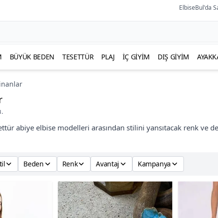
ElbiseBul'da S
M
BÜYÜK BEDEN
TESETTÜR
PLAJ
İÇ GIYIM
DIŞ GIYIM
AYAKK
inanlar
r
.
tür abiye elbise modelleri arasından stilini yansıtacak renk ve de
til
Beden
Renk
Avantaj
Kampanya