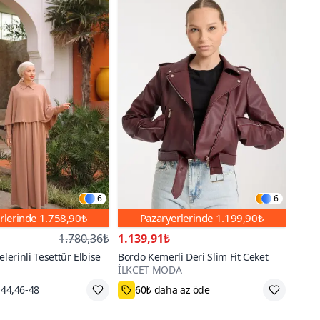
6
6
rlerinde
1.758,90₺
Pazaryerlerinde
1.199,90₺
1.780,36₺
1.139,91₺
elerinli Tesettür Elbise
Bordo Kemerli Deri Slim Fit Ceket
İLKCET MODA
go
M,L
1000+