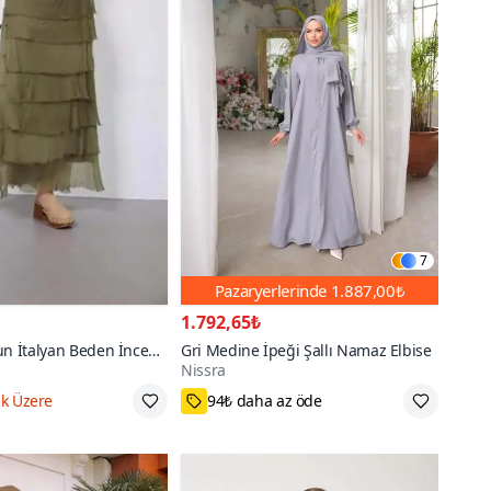
7
Pazaryerlerinde
1.887,00₺
1.792,65₺
un İtalyan Beden İnce
Gri Medine İpeği Şallı Namaz Elbise
Nissra
 İpek Straplez Elbise
go
Standart
200+