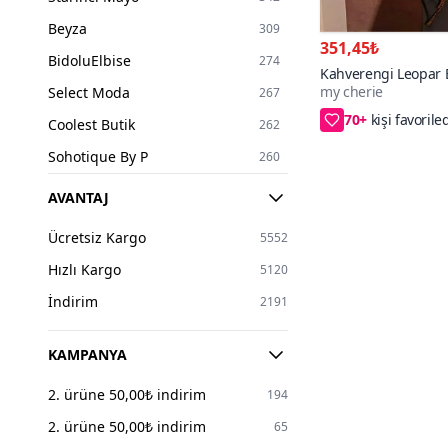
L
2370
Beyza
309
XL
1009
351,45₺
BidoluElbise
274
Kahverengi Leopar B
XXL
48
my cherie
Select Moda
267
Fırfırlı Bağcıklı Büst
70+
2XL
398
S/M,L/XL,2XL/3X
Coolest Butik
262
3XL
267
Sohotique By P
260
2X
1
Luvita Co
240
AVANTAJ
4XL
151
Eren Style
240
5XL
22
Ücretsiz Kargo
5552
Moda Mihram
237
6XL
6
Hızlı Kargo
5120
İLKCET MODA
220
7XL
5
İndirim
2191
Endeep
213
8XL
1
my cherie
206
KAMPANYA
25
1
Pasaklı Giyim
194
2. ürüne 50,00₺ indirim
26
194
5
DAXTORS
178
2. ürüne 50,00₺ indirim
27
65
5
Apsen
164