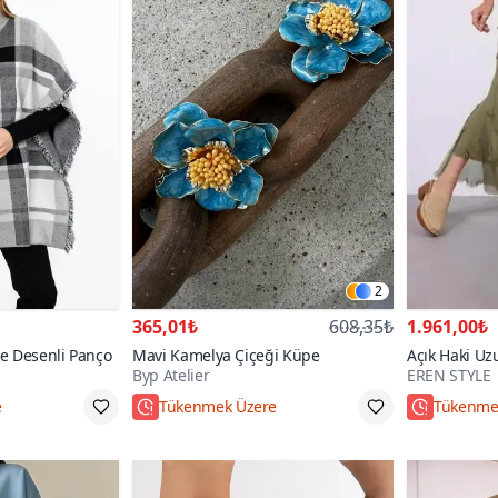
2
365,01₺
608,35₺
1.961,00₺
se Desenli Panço
Mavi Kamelya Çiçeği Küpe
Açık Haki Uz
Byp Atelier
EREN STYLE
Gösteren Kat
Etek
Standart
Hızlı Kar