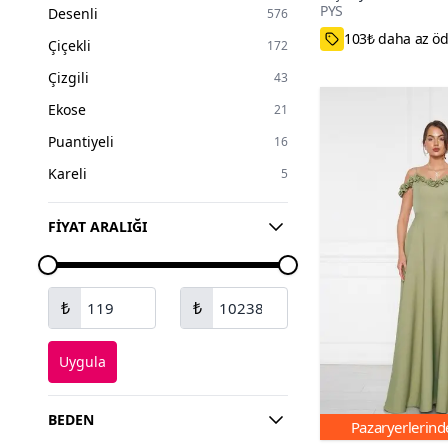
PYS
Desenli
576
Kürk
13
44-46,52-54,42
Çiçekli
172
Peluş
9
Çizgili
43
Ekose
21
Puantiyeli
16
Kareli
5
FIYAT ARALIĞI
₺
₺
Uygula
BEDEN
Pazaryerlerin