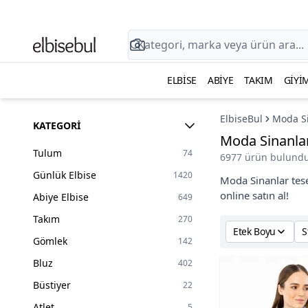
ELBISE
ABIYE
TAKIM
GIYI
ElbiseBul
Moda S
KATEGORI
Moda Sinanla
Tulum
74
6977 ürün bulundu
Günlük Elbise
1420
Moda Sinanlar teset
online satın al!
Abiye Elbise
649
Takım
270
Etek Boyu
S
Gömlek
142
Bluz
402
Büstiyer
22
Atlet
5