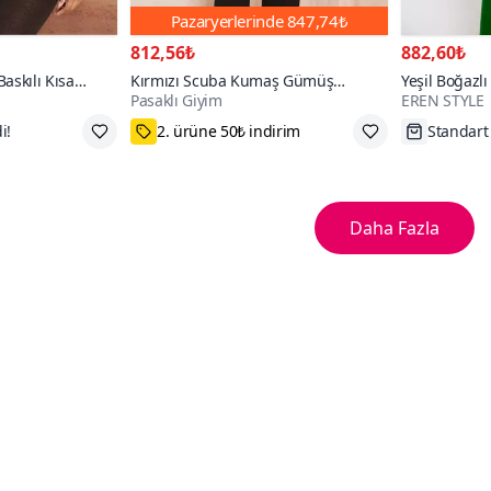
Pazaryerlerinde
847,74₺
812,56₺
882,60₺
askılı Kısa
Kırmızı Scuba Kumaş Gümüş
Yeşil Boğazlı
Pasaklı Giyim
EREN STYLE
iyer
Düğme Detaylı Cepli Ceket Hırka
L
75₺ Kupon Fırsatı
Tükenme
Daha Fazla