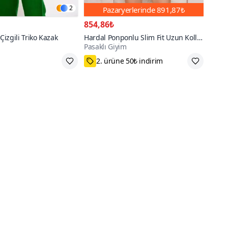
2
Pazaryerlerinde
891,87₺
854,86₺
 Çizgili Triko Kazak
Hardal Ponponlu Slim Fit Uzun Kollu
Pasaklı Giyim
Gömlek
k Üzere
75₺ Kupon Fırsatı