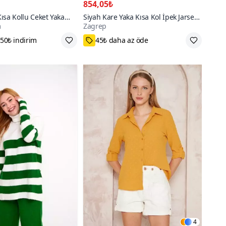
854,05₺
ısa Kollu Ceket Yaka
Siyah Kare Yaka Kısa Kol İpek Jarse
m
Zagrep
i Büzgülü Tulum
Bodysuit
n Fırsatı
M,L,XS,S
4