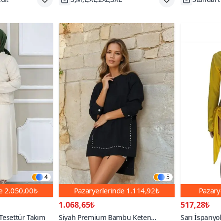
4
5
de
2.050,00₺
Pazaryerlerinde
1.114,92₺
Pazary
1.068,65₺
517,28₺
 Tesettür Takım
Siyah Premium Bambu Keten
Sarı İspanyol