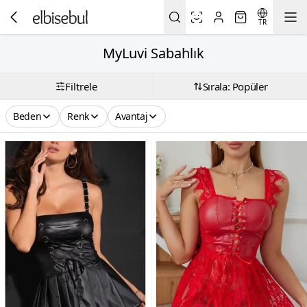
TR
MyLuvi Sabahlık
Filtrele
Sırala: Popüler
Beden
Renk
Avantaj