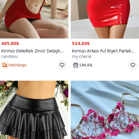
405,80₺
524,60₺
Kırmızı Dekolteli Zincir Detaylı
Kırmızı Arkası Ful Biyeli Parlak
randevu
my cherie
Babydoll
Deri Görünümlü Elbise
700+
Hızlı Kargo
S/M,4XL