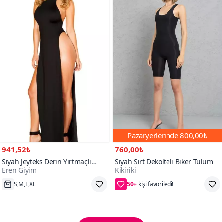
Pazaryerlerinde
800,00₺
941,52₺
760,00₺
Siyah Jeyteks Derin Yırtmaçlı
Siyah Sırt Dekolteli Biker Tulum
Eren Giyim
Kikiriki
Elbise
50+
Hızlı Kargo
40₺ daha az öde