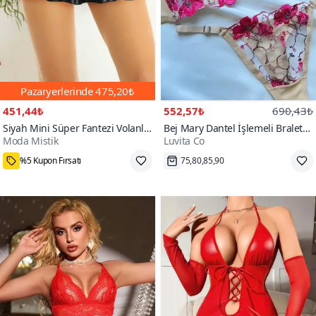
Pazaryerlerinde
475,20₺
451,44₺
552,57₺
690,43₺
Siyah Mini Süper Fantezi Volanlı
Bej Mary Dantel İşlemeli Bralet
Moda Mistik
Luvita Co
Kat Fırfırlı Suni Deri Görünümlü
Takım
1000+
Seksi Etek
%5 Kupon Fırsatı
75,80,85,90