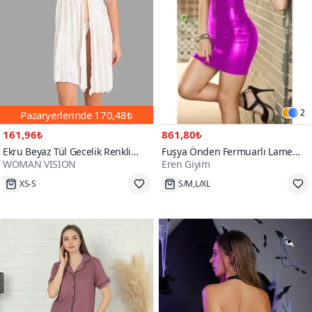
2
Pazaryerlerinde
170,48₺
161,96₺
861,80₺
Ekru Beyaz Tül Gecelik Renkli
Fuşya Önden Fermuarlı Lame
WOMAN VISION
Eren Giyim
Çiçek Desenli Dantel Detaylı
Elbise
2
Askılı Yırtmaçlı
XS-S
S/M,L/XL