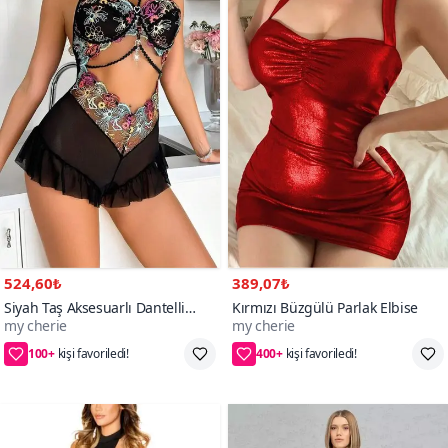
524,60₺
389,07₺
Siyah Taş Aksesuarlı Dantelli
Kırmızı Büzgülü Parlak Elbise
my cherie
my cherie
Tulum Mini Fantezi Gecelik
100+
400+
2XL/3XL,S/M,L/XL,4XL
S/M,L/XL,2XL/3XL,4XL