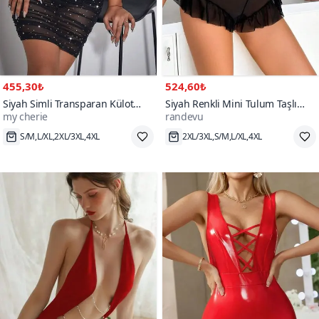
455,30₺
524,60₺
Siyah Simli Transparan Külot
Siyah Renkli Mini Tulum Taşlı
my cherie
randevu
Parça Takım Elbise
Gecelik
Hızlı Kargo
Hızlı Kargo
900+
70+