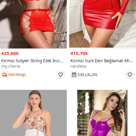
425,60₺
415,70₺
Kırmızı Sütyen String Etek İnci
Kırmızı Suni Deri Bağlamalı Mini
my cherie
randevu
Detaylı Takım
Elbise Kolluk Seti
50+
Hızlı Kargo
S,M,L,XL,2XL