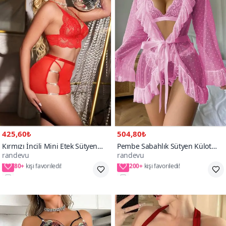
425,60₺
504,80₺
Kırmızı İncili Mini Etek Sütyen
Pembe Sabahlık Sütyen Külot
randevu
randevu
String Gecelik Takım
Parça Takım
80+
200+
2XL/3XL,S/M,L/XL,4XL
S/M,L/XL,2XL,3XL,4XL