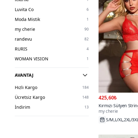
75
5
Luvita Co
6
80
8
Moda Mistik
1
85
7
my cherie
90
90
6
randevu
82
95
2
RURIS
4
WOMAN VISION
1
AVANTAJ
Hızlı Kargo
184
425,60₺
Ücretsiz Kargo
148
Kırmızı Sütyen Strin
İndirim
13
my cherie
Detaylı Takım
Hızlı Kargo