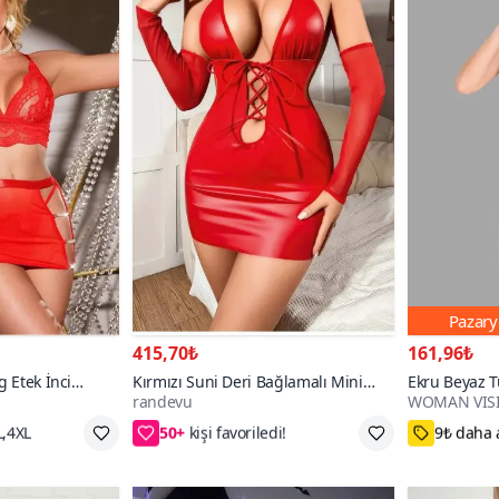
Pazary
415,70₺
161,96₺
g Etek İnci
Kırmızı Suni Deri Bağlamalı Mini
Ekru Beyaz Tü
randevu
WOMAN VIS
Elbise Kolluk Seti
Desenli Dante
50+
Yırtmaçlı
S,M,L,XL,2XL
XS-S