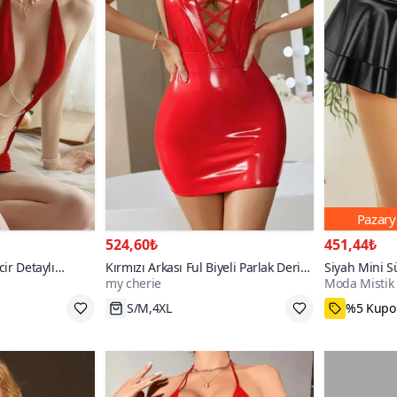
Pazary
524,60₺
451,44₺
cir Detaylı
Kırmızı Arkası Ful Biyeli Parlak Deri
Siyah Mini S
my cherie
Moda Mistik
Görünümlü Elbise
Fırfırlı Suni
S/M,4XL
%5 Kupon
L
Etek
700+
1000+
Hızlı Kargo
24₺ daha