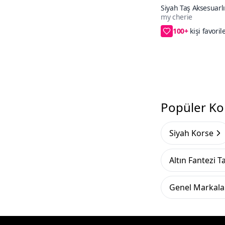
Siyah Taş Aksesuarl
my cherie
Mini Fantezi Gecelik
100+
2XL/3XL,S/M,L/X
Popüler Ko
Siyah Korse
Altın Fantezi T
Genel Markalar