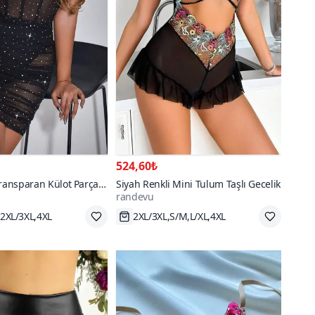
524,60₺
Transparan Külot Parça
Siyah Renkli Mini Tulum Taşlı Gecelik
randevu
,2XL/3XL,4XL
2XL/3XL,S/M,L/XL,4XL
go
Hızlı Kargo
70+