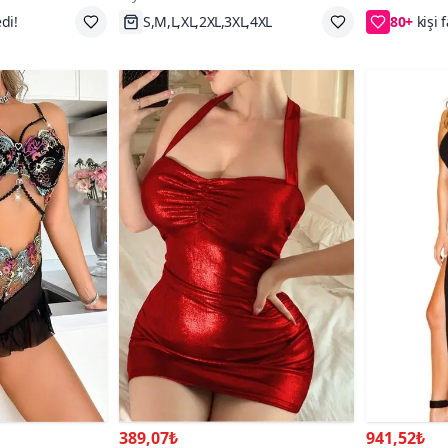
Gecelik
L,4XL
Hızlı Kargo
2XL/3XL,
389,07₺
941,52₺