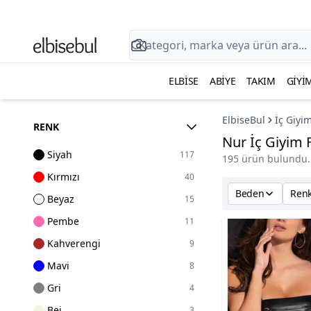
ELBISE
ABIYE
TAKIM
GIYI
ElbiseBul
İç Giyi
RENK
Nur İç Giyim 
Siyah
117
195 ürün bulundu.
Kırmızı
40
Beden
Ren
Beyaz
15
Pembe
11
Kahverengi
9
Mavi
8
Gri
4
Bej
3