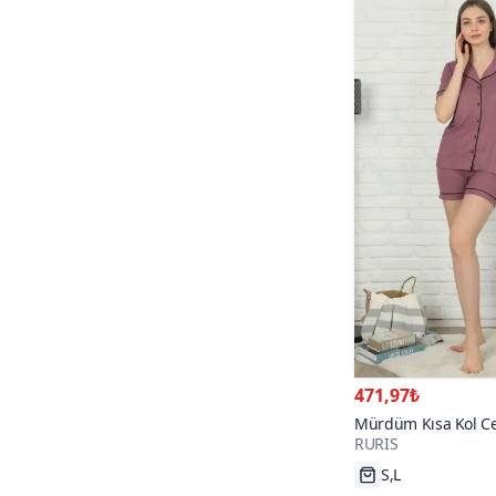
471,97₺
Mürdüm Kısa Kol Ceps
RURIS
Viskon Pijama Takı
S,L