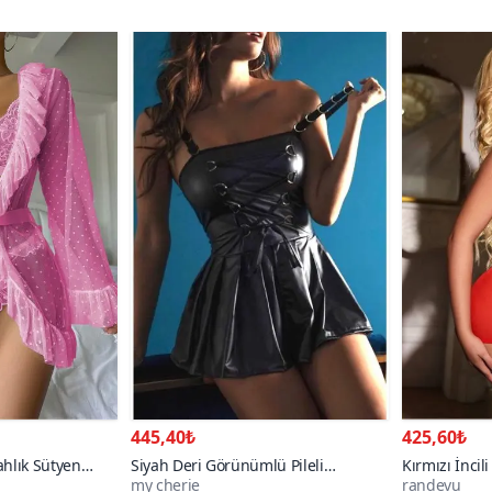
445,40₺
425,60₺
hlık Sütyen
Siyah Deri Görünümlü Pileli
Kırmızı İncil
my cherie
randevu
Aksesuar Bağlamalı Mini Elbise
Gecelik Takı
80+