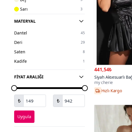
Sarı
3
Altın
2
MATERYAL
Gümüş
2
Dantel
45
Turuncu
1
Deri
29
Ekru
1
Saten
8
Mor
1
Kadife
1
Lacivert
1
441,54₺
FIYAT ARALIĞI
Siyah Aksesuarlı Ba
my cherie
Elbise Pileli Gecelik
Hızlı Kargo
4XL,S,M,L,XL,2XL
₺
₺
Uygula