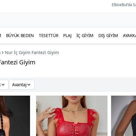
ElbiseBul'da S
M
BÜYÜK BEDEN
TESETTÜR
PLAJ
İÇ GIYIM
DIŞ GIYIM
AYAKK
m
Nur İç Giyim Fantezi Giyim
Fantezi Giyim
k
Avantaj