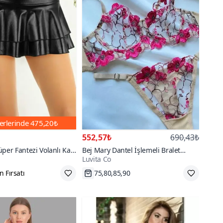
erlerinde
475,20₺
552,57₺
690,43₺
üper Fantezi Volanlı Kat
Bej Mary Dantel İşlemeli Bralet
Luvita Co
 Deri Görünümlü Seksi
Takım
 Fırsatı
75,80,85,90
 az öde