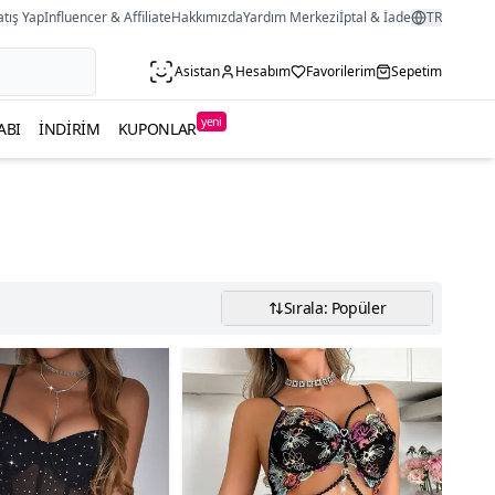
atış Yap
Influencer & Affiliate
Hakkımızda
Yardım Merkezi
İptal & İade
TR
Asistan
Hesabım
Favorilerim
Sepetim
yeni
ABI
İNDIRIM
KUPONLAR
Sırala: Popüler