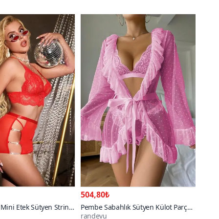
504,80₺
i Mini Etek Sütyen String
Pembe Sabahlık Sütyen Külot Parça
randevu
m
Takım
200+