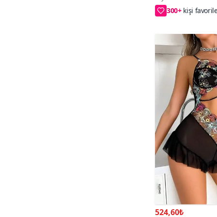
2XL/3XL,S/M,L/X
524,60₺