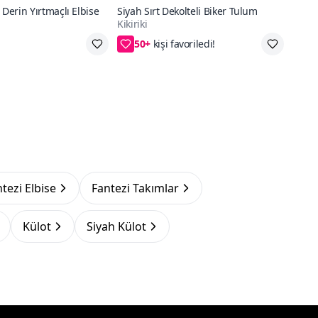
 Derin Yırtmaçlı Elbise
Siyah Sırt Dekolteli Biker Tulum
Kikiriki
50+
go
40₺ daha az öde
ntezi Elbise
Fantezi Takımlar
Külot
Siyah Külot