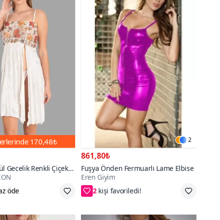
2
erlerinde
170,48₺
861,80₺
l Gecelik Renkli Çiçek
Fuşya Önden Fermuarlı Lame Elbise
ION
Eren Giyim
l Detaylı Askılı
2
S/M,L/XL