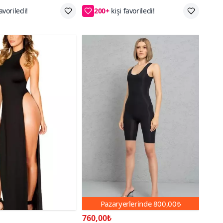
S/M,L/XL,4XL
S/M,L/XL,2XL,3XL,4XL
Pazaryerlerinde
800,00₺
760,00₺