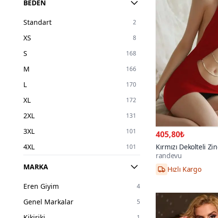
BEDEN
Standart
2
XS
8
S
168
M
166
L
170
XL
172
2XL
131
3XL
101
405,80₺
4XL
Kırmızı Dekolteli Zin
101
randevu
Babydoll
36
1
Hızlı Kargo
2XL/3XL,S/M,L/X
MARKA
38
1
Eren Giyim
4
40
1
Genel Markalar
5
42
1
Kikiriki
1