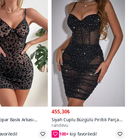
455,30₺
eopar Baskı Arkası
Siyah Cuplu Büzgülü Pırıltılı Parça
randevu
bise
Takım Elbise
100+
,2XL/3XL,4XL
S/M,L/XL,2XL/3XL,4XL