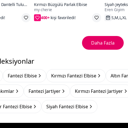
ı Dantelli Tulum
Kırmızı Büzgülü Parlak Elbise
Siyah Jeyteks
my cherie
Eren Giyim
400+
L,4XL
S/M,L/XL,2XL/3XL,4XL
Hızlı Kar
Daha Fazla
leksiyonlar
Fantezi Elbise
Kırmızı Fantezi Elbise
Altın Fa
akımlar
Fantezi Jartiyer
Kırmızı Fantezi Jartiyer
 Fantezi Elbise
Siyah Fantezi Elbise