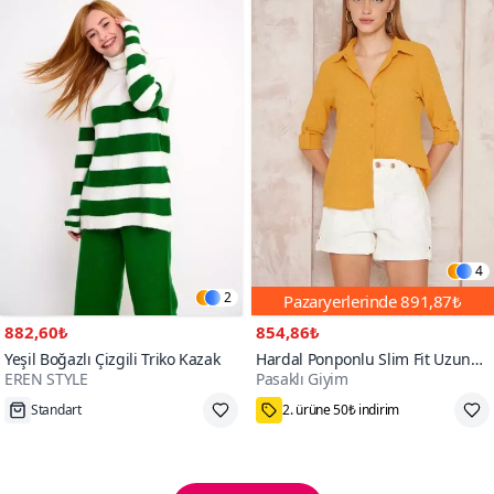
4
2
Pazaryerlerinde
891,87₺
882,60₺
854,86₺
Yeşil Boğazlı Çizgili Triko Kazak
Hardal Ponponlu Slim Fit Uzun
EREN STYLE
Pasaklı Giyim
Kollu Gömlek
Tükenmek Üzere
75₺ Kupon Fırsatı