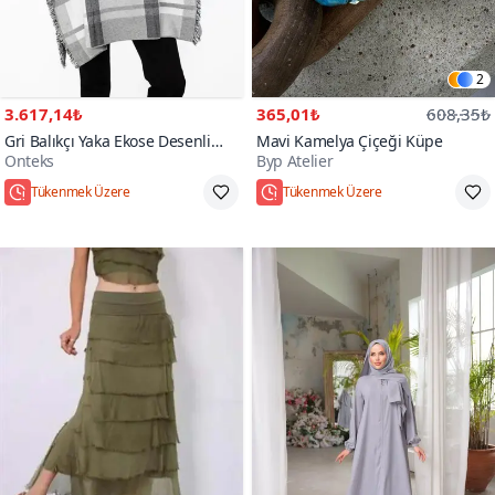
2
3.617,14₺
365,01₺
608,35₺
Gri Balıkçı Yaka Ekose Desenli
Mavi Kamelya Çiçeği Küpe
Onteks
Byp Atelier
Panço
Hızlı Kargo
Standart