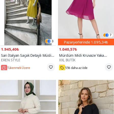
7
3
Pazaryerlerinde
1.095,34₺
1.945,40₺
1.040,57₺
Sarı İtalyan Saçak Detaylı Müslin
Mürdüm Midi Kruvaze Yaka
EREN STYLE
XXL BUTİK
Keteni Yırtmaçlı Bluz Elbise İkili
Bağlama Detaylı Şifon Elbise
3000+
Takım
Tükenmek Üzere
55₺ daha az öde