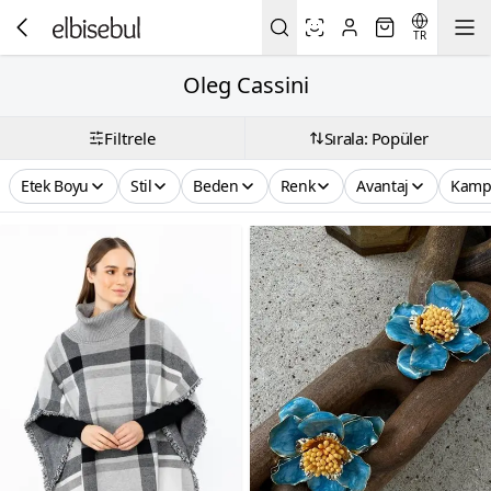
TR
Oleg Cassini
Filtrele
Sırala: Popüler
Etek Boyu
Stil
Beden
Renk
Avantaj
Kamp