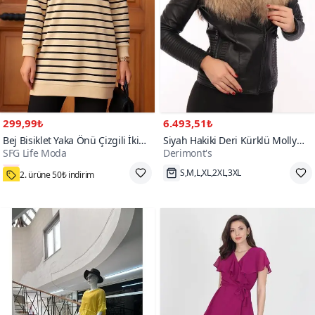
299,99₺
6.493,51₺
Bej Bisiklet Yaka Önü Çizgili İki
Siyah Hakiki Deri Kürklü Molly
SFG Life Moda
Derimont's
İplik Büyük Beden Tunik
Ceket
800+
2. ürüne 50₺ indirim
S,M,L,XL,2XL,3XL