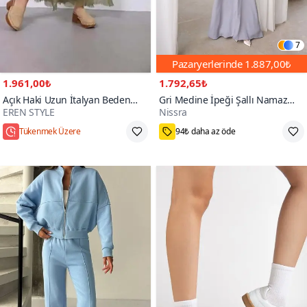
7
Pazaryerlerinde
1.887,00₺
1.961,00₺
1.792,65₺
Açık Haki Uzun İtalyan Beden
Gri Medine İpeği Şallı Namaz
EREN STYLE
Nissra
İnce Gösteren Kat İpek Straplez
Elbise
Elbise Etek
Hızlı Kargo
Standart
200+