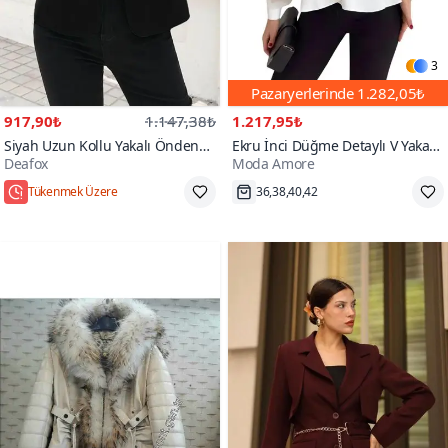
3
Pazaryerlerinde
1.282,05₺
917,90₺
1.147,38₺
1.217,95₺
Siyah Uzun Kollu Yakalı Önden
Ekru İnci Düğme Detaylı V Yaka
Deafox
Moda Amore
Düğmeli Kollar Büzgü Detaylı
Modern Ve Şık Tasarım Ceket
Atlas Ceket
Hızlı Kargo
Hızlı Kargo