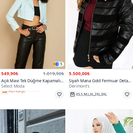
5
549,90₺
1.019,90₺
5.500,00₺
Açık Mavi Tek Düğme Kapamalı
Siyah Mana Gold Fermuar Detay
Select Moda
Derimont's
Crop Blazer Ceket
Süet Hakiki Deri Ceket
Hızlı Kargo
XS,S,M,L,XL,2XL,3XL