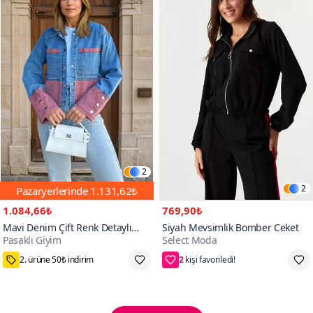
2
2
Pazaryerlerinde
1.131,62₺
1.084,66₺
769,90₺
Mavi Denim Çift Renk Detaylı
Siyah Mevsimlik Bomber Ceket
Pasaklı Giyim
Select Moda
Manşetli Kot Ceket
2
75₺ Kupon Fırsatı
36,38,40,42,44,46,48,50