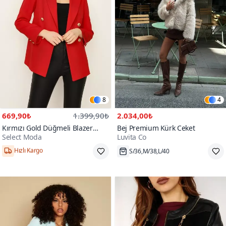
8
4
669,90₺
1.399,90₺
2.034,00₺
Kırmızı Gold Düğmeli Blazer
Bej Premium Kürk Ceket
Select Moda
Luvita Co
Ceket
Hızlı Kargo
S/36,M/38,L/40