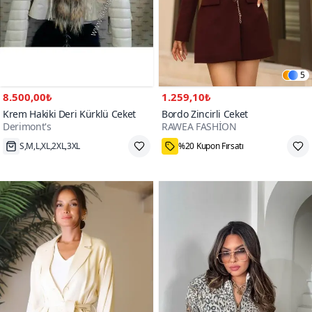
5
8.500,00₺
1.259,10₺
Krem Hakiki Deri Kürklü Ceket
Bordo Zincirli Ceket
Derimont's
RAWEA FASHİON
S,M,L,XL,2XL,3XL
%20 Kupon Fırsatı