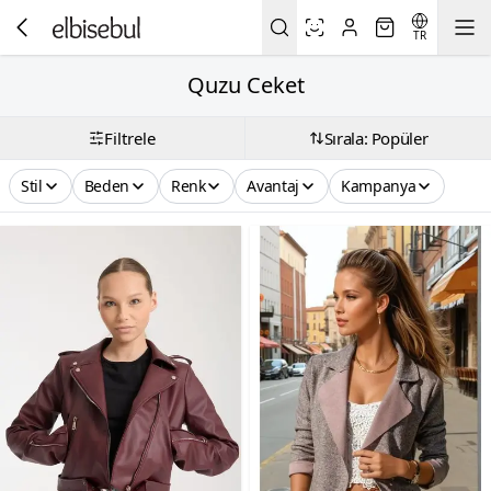
TR
Quzu Ceket
Filtrele
Sırala: Popüler
Stil
Beden
Renk
Avantaj
Kampanya