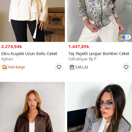
2
2.274,94₺
1.447,85₺
Ekru Kuşaklı Uzun Kollu Ceket
Taş Payetli Leopar Bomber Ceket
Ayhan
Sohotique By P
Hızlı Kargo
S,M,L,XL