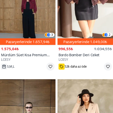
3
2
Pazaryerlerinde
1.657,94₺
Pazaryerlerinde
1.049,00₺
1.575,04₺
996,55₺
1.034,55₺
Mürdüm Süet Kısa Premium
Bordo Bomber Deri Ceket
LOISY
LOISY
Ceket
100+
S,M,L
52₺ daha az öde