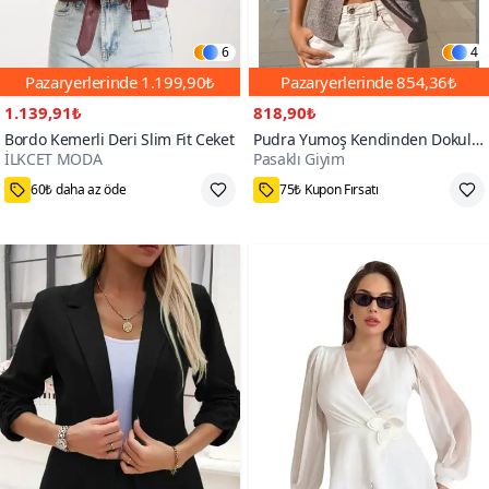
6
4
Pazaryerlerinde
1.199,90₺
Pazaryerlerinde
854,36₺
1.139,91₺
818,90₺
Bordo Kemerli Deri Slim Fit Ceket
Pudra Yumoş Kendinden Dokulu
İLKCET MODA
Pasaklı Giyim
Uzun Kollu Triko Hırka Ceket
M,L
35₺ daha az öde
1000+