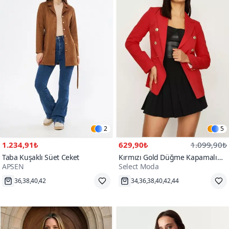
2
5
1.234,91₺
629,90₺
1.099,90₺
Taba Kuşaklı Süet Ceket
Kırmızı Gold Düğme Kapamalı
APSEN
Select Moda
Astarlı Blazer Ceket
Hızlı Kargo
Hızlı Kargo