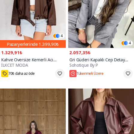
4
4
Pazaryerlerinde
1.399,90₺
1.329,91₺
2.057,35₺
Kahve Oversize Kemerli Acı
Gri Güderi Kapaklı Cep Detay
İLKCET MODA
Sohotique By P
Bomber Ceket
Blazer Ceket
90+
70₺ daha az öde
Tükenmek Üzere