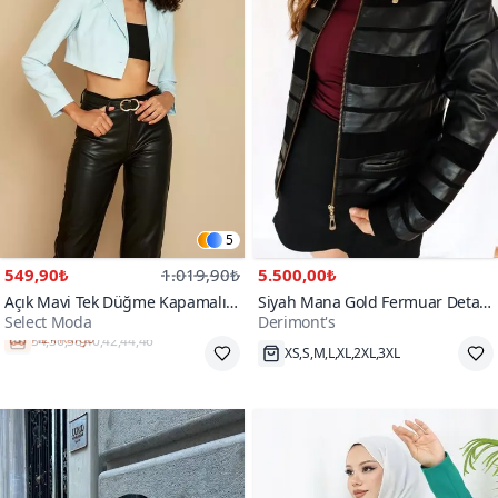
5
549,90₺
1.019,90₺
5.500,00₺
Açık Mavi Tek Düğme Kapamalı
Siyah Mana Gold Fermuar Detay
Select Moda
Derimont's
Crop Blazer Ceket
Süet Hakiki Deri Ceket
Hızlı Kargo
XS,S,M,L,XL,2XL,3XL