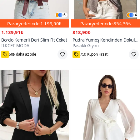
6
4
Pazaryerlerinde
1.199,90₺
Pazaryerlerinde
854,36₺
1.139,91₺
818,90₺
Bordo Kemerli Deri Slim Fit Ceket
Pudra Yumoş Kendinden Dokulu
İLKCET MODA
Pasaklı Giyim
Uzun Kollu Triko Hırka Ceket
M,L
35₺ daha az öde
1000+