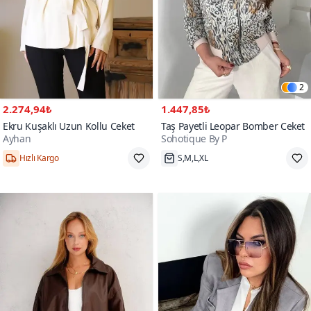
2
2.274,94₺
1.447,85₺
Ekru Kuşaklı Uzun Kollu Ceket
Taş Payetli Leopar Bomber Ceket
Ayhan
Sohotique By P
Hızlı Kargo
S,M,L,XL