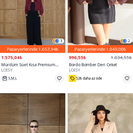
3
2
Pazaryerlerinde
1.657,94₺
Pazaryerlerinde
1.049,00₺
1.575,04₺
996,55₺
1.034,55₺
Mürdüm Süet Kısa Premium
Bordo Bomber Deri Ceket
LOISY
LOISY
Ceket
100+
S,M,L
52₺ daha az öde