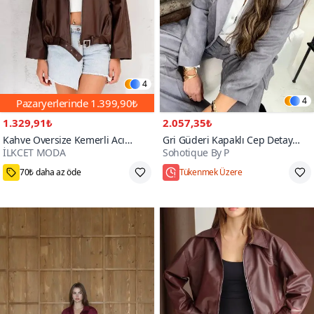
4
4
Pazaryerlerinde
1.399,90₺
1.329,91₺
2.057,35₺
Kahve Oversize Kemerli Acı
Gri Güderi Kapaklı Cep Detay
İLKCET MODA
Sohotique By P
Bomber Ceket
Blazer Ceket
90+
70₺ daha az öde
Tükenmek Üzere