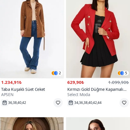
2
5
1.234,91₺
629,90₺
1.099,90₺
Taba Kuşaklı Süet Ceket
Kırmızı Gold Düğme Kapamalı
APSEN
Select Moda
Astarlı Blazer Ceket
Hızlı Kargo
Hızlı Kargo