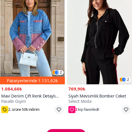
2
2
Pazaryerlerinde
1.131,62₺
1.084,66₺
769,90₺
Mavi Denim Çift Renk Detaylı
Siyah Mevsimlik Bomber Ceket
Pasaklı Giyim
Select Moda
Manşetli Kot Ceket
2
75₺ Kupon Fırsatı
36,38,40,42,44,46,48,50