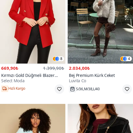
8
4
669,90₺
1.399,90₺
2.034,00₺
Kırmızı Gold Düğmeli Blazer
Bej Premium Kürk Ceket
Select Moda
Luvita Co
Ceket
Hızlı Kargo
S/36,M/38,L/40