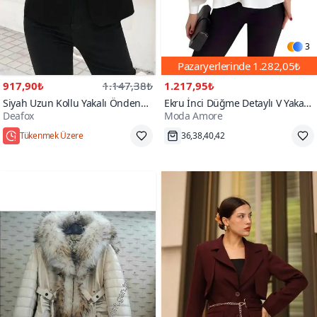
3
Pazaryerlerinde
1.282,05₺
917,90₺
1.147,38₺
1.217,95₺
Siyah Uzun Kollu Yakalı Önden
Ekru İnci Düğme Detaylı V Yaka
Deafox
Moda Amore
Düğmeli Kollar Büzgü Detaylı
Modern Ve Şık Tasarım Ceket
Atlas Ceket
Hızlı Kargo
Hızlı Kargo