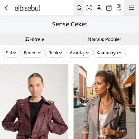
TR
Sense Ceket
Filtrele
Sırala: Popüler
Stil
Beden
Renk
Avantaj
Kampanya