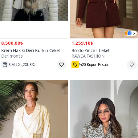
5
8.500,00₺
1.259,10₺
Krem Hakiki Deri Kürklü Ceket
Bordo Zincirli Ceket
Derimont's
RAWEA FASHİON
S,M,L,XL,2XL,3XL
%20 Kupon Fırsatı