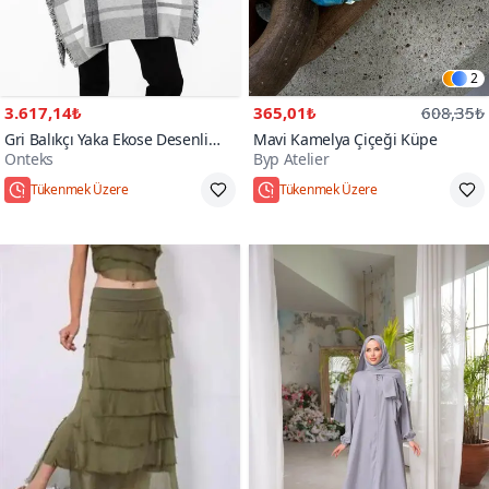
2
3.617,14₺
365,01₺
608,35₺
Gri Balıkçı Yaka Ekose Desenli
Mavi Kamelya Çiçeği Küpe
Onteks
Byp Atelier
Panço
Hızlı Kargo
Standart