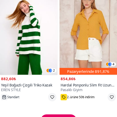
4
2
Pazaryerlerinde
891,87₺
882,60₺
854,86₺
Yeşil Boğazlı Çizgili Triko Kazak
Hardal Ponponlu Slim Fit Uzun
EREN STYLE
Pasaklı Giyim
Kollu Gömlek
Tükenmek Üzere
75₺ Kupon Fırsatı