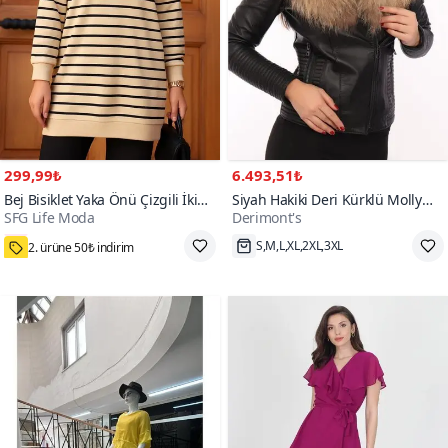
299,99₺
6.493,51₺
Bej Bisiklet Yaka Önü Çizgili İki
Siyah Hakiki Deri Kürklü Molly
SFG Life Moda
Derimont's
İplik Büyük Beden Tunik
Ceket
800+
2. ürüne 50₺ indirim
S,M,L,XL,2XL,3XL