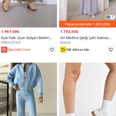
7
Pazaryerlerinde
1.887,00₺
1.961,00₺
1.792,65₺
Açık Haki Uzun İtalyan Beden
Gri Medine İpeği Şallı Namaz
EREN STYLE
Nissra
İnce Gösteren Kat İpek Straplez
Elbise
Elbise Etek
Hızlı Kargo
Standart
200+