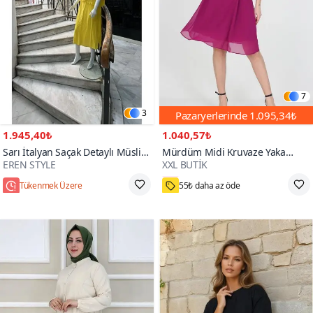
7
3
Pazaryerlerinde
1.095,34₺
1.945,40₺
1.040,57₺
Sarı İtalyan Saçak Detaylı Müslin
Mürdüm Midi Kruvaze Yaka
EREN STYLE
XXL BUTİK
Keteni Yırtmaçlı Bluz Elbise İkili
Bağlama Detaylı Şifon Elbise
3000+
Takım
Tükenmek Üzere
55₺ daha az öde