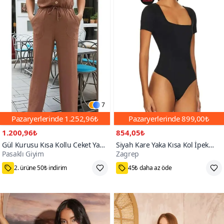
7
Pazaryerlerinde
1.252,96₺
Pazaryerlerinde
899,00₺
1.200,96₺
854,05₺
Gül Kurusu Kısa Kollu Ceket Yaka
Siyah Kare Yaka Kısa Kol İpek
Pasaklı Giyim
Zagrep
Düğmeli Beli Büzgülü Tulum
Jarse Bodysuit
75₺ Kupon Fırsatı
M,L,XS,S