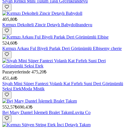
Siyah Renkli Mini Tulum Taşlı Gecelik
randevu
405,80₺
Kırmızı Dekolteli Zincir Detaylı Babydoll
randevu
524,60₺
Kırmızı Arkası Ful Biyeli Parlak Deri Görünümlü Elbise
my cherie
Pazaryerlerinde
475,20₺
451,44₺
Siyah Mini Süper Fantezi Volanlı Kat Fırfırlı Suni Deri Görünümlü
Seksi Etek
Moda Mistik
552,57₺
690,43₺
Bej Mary Dantel İşlemeli Bralet Takım
Luvita Co