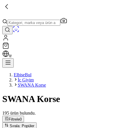
tr
ElbiseBul
İç Giyim
SWANA Korse
SWANA Korse
195 ürün bulundu.
Filtrele
0
Sırala: Popüler