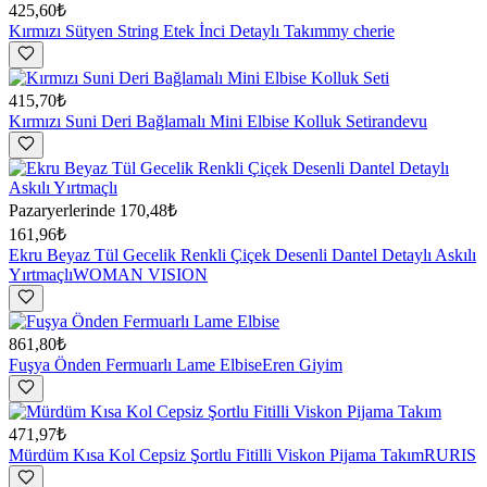
425,60₺
Kırmızı Sütyen String Etek İnci Detaylı Takım
my cherie
415,70₺
Kırmızı Suni Deri Bağlamalı Mini Elbise Kolluk Seti
randevu
Pazaryerlerinde
170,48₺
161,96₺
Ekru Beyaz Tül Gecelik Renkli Çiçek Desenli Dantel Detaylı Askılı
Yırtmaçlı
WOMAN VISION
861,80₺
Fuşya Önden Fermuarlı Lame Elbise
Eren Giyim
471,97₺
Mürdüm Kısa Kol Cepsiz Şortlu Fitilli Viskon Pijama Takım
RURIS