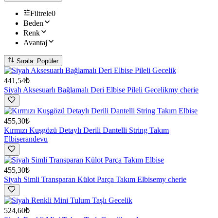
Filtrele
0
Beden
Renk
Avantaj
Sırala: Popüler
441,54₺
Siyah Aksesuarlı Bağlamalı Deri Elbise Pileli Gecelik
my cherie
455,30₺
Kırmızı Kuşgözü Detaylı Derili Dantelli String Takım
Elbise
randevu
455,30₺
Siyah Simli Transparan Külot Parça Takım Elbise
my cherie
524,60₺