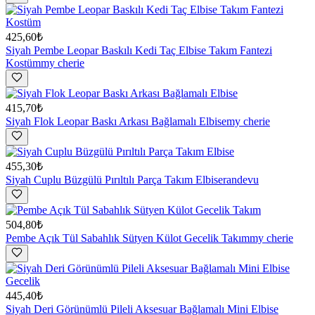
425,60₺
Siyah Pembe Leopar Baskılı Kedi Taç Elbise Takım Fantezi
Kostüm
my cherie
415,70₺
Siyah Flok Leopar Baskı Arkası Bağlamalı Elbise
my cherie
455,30₺
Siyah Cuplu Büzgülü Pırıltılı Parça Takım Elbise
randevu
504,80₺
Pembe Açık Tül Sabahlık Sütyen Külot Gecelik Takım
my cherie
445,40₺
Siyah Deri Görünümlü Pileli Aksesuar Bağlamalı Mini Elbise