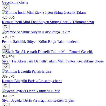
Gecelik
my cherie
425,60₺
Kırmızı İncili Mini Etek Sütyen String Gecelik Takım
randevu
504,80₺
Pembe Sabahlık Sütyen Külot Parça Takım
randevu
524,60₺
Siyah Taş Aksesuarlı Dantelli Tulum Mini Fantezi Gecelik
my cherie
389,07₺
Kırmızı Büzgülü Parlak Elbise
my cherie
941,52₺
Siyah Jeyteks Derin Yırtmaçlı Elbise
Eren Giyim