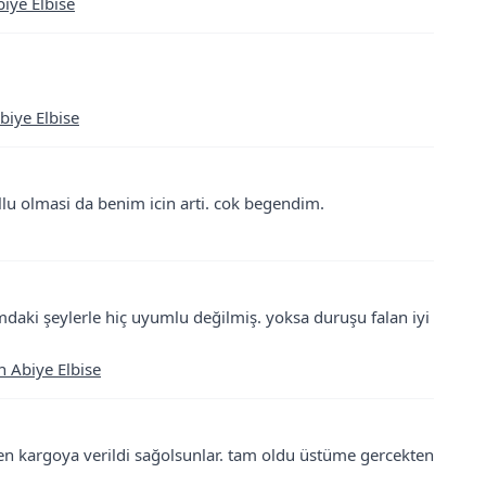
iye Elbise
biye Elbise
lu olmasi da benim icin arti. cok begendim.
daki şeylerle hiç uyumlu değilmiş. yoksa duruşu falan iyi
n Abiye Elbise
men kargoya verildi sağolsunlar. tam oldu üstüme gercekten