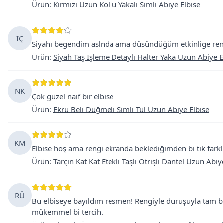
Ürün
:
Kırmızı Uzun Kollu Yakalı Simli Abiye Elbise
IÇ
Siyahı begendim aslnda ama düsündüğüm etkinlige renk o
Ürün
:
Siyah Taş İşleme Detaylı Halter Yaka Uzun Abiye E
NK
Çok güzel naif bir elbise
Ürün
:
Ekru Beli Düğmeli Simli Tül Uzun Abiye Elbise
KM
Elbise hoş ama rengi ekranda beklediğimden bi tık farkl
Ürün
:
Tarçın Kat Kat Etekli Taşlı Otrişli Dantel Uzun Abiy
RÜ
Bu elbiseye bayıldım resmen! Rengiyle duruşuyla tam benl
mükemmel bi tercih.