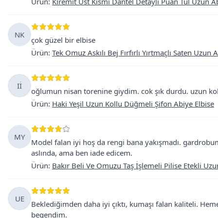
Ürün
:
Kiremit Üst Kısmı Dantel Detaylı Puan Tül Uzun Ab
NK
çok güzel bir elbise
Ürün
:
Tek Omuz Askılı Bej Fırfırlı Yırtmaçlı Saten Uzun A
Iİ
oğlumun nisan torenine giydim. cok şık durdu. uzun kol
Ürün
:
Haki Yeşil Uzun Kollu Düğmeli Şifon Abiye Elbise
MY
Model falan iyi hoş da rengi bana yakışmadı. gardrobum
aslında, ama ben iade edicem.
Ürün
:
Bakır Beli Ve Omuzu Taş İşlemeli Pilise Etekli Uzu
UE
Beklediğimden daha iyi çıktı, kumaşı falan kaliteli. He
begendim.