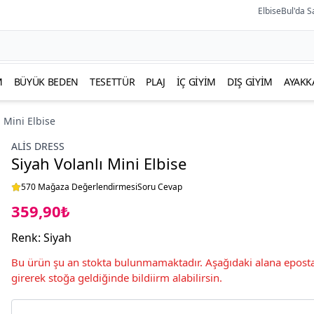
ElbiseBul'da S
M
BÜYÜK BEDEN
TESETTÜR
PLAJ
İÇ GIYIM
DIŞ GIYIM
AYAKK
ı Mini Elbise
ALİS DRESS
Siyah Volanlı Mini Elbise
570 Mağaza Değerlendirmesi
Soru Cevap
359,90₺
Renk
:
Siyah
Bu ürün şu an stokta bulunmamaktadır. Aşağıdaki alana eposta
girerek stoğa geldiğinde bildiirm alabilirsin.