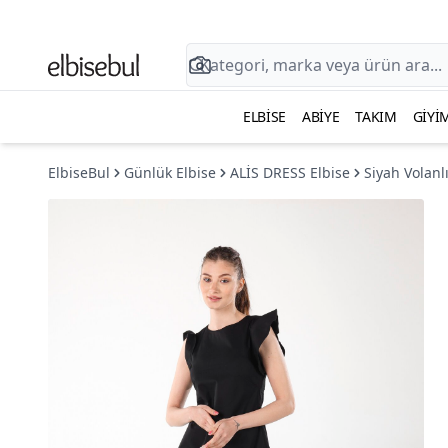
ELBISE
ABIYE
TAKIM
GIYI
ElbiseBul
Günlük Elbise
ALİS DRESS Elbise
Siyah Volanl