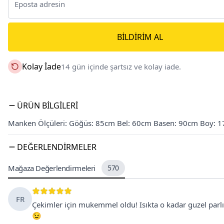
BILDIRIM AL
Kolay İade
14 gün içinde şartsız ve kolay iade.
ÜRÜN BILGILERI
Manken Ölçüleri: Göğüs: 85cm Bel: 60cm Basen: 90cm Boy: 
DEĞERLENDIRMELER
Mağaza Değerlendirmeleri
570
FR
Çekimler için mukemmel oldu! Isıkta o kadar guzel parlıyo
😉