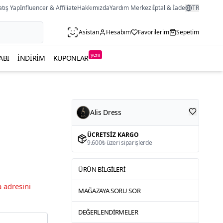
atış Yap
Influencer & Affiliate
Hakkımızda
Yardım Merkezi
İptal & İade
TR
Asistan
Hesabım
Favorilerim
Sepetim
yeni
ABI
İNDIRIM
KUPONLAR
Alis Dress
ÜCRETSIZ KARGO
9.600₺ üzeri siparişlerde
ÜRÜN BILGILERI
 adresini
MAĞAZAYA SORU SOR
DEĞERLENDIRMELER