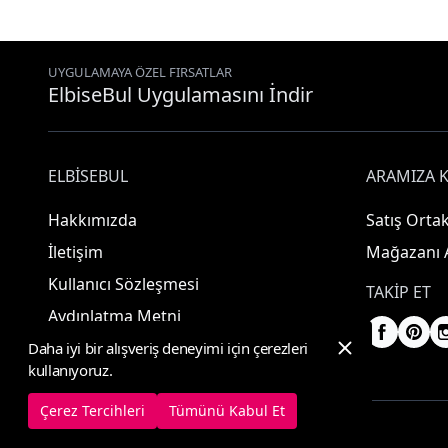
UYGULAMAYA ÖZEL FIRSATLAR
ElbiseBul Uygulamasını İndir
ELBISEBUL
ARAMIZA K
Hakkımızda
Satış Ortak
İletişim
Mağazanı 
Kullanıcı Sözleşmesi
TAKIP ET
Aydınlatma Metni
Daha iyi bir alışveriş deneyimi için çerezleri
kullanıyoruz.
Çerez Tercihleri
Tümünü Kabul Et
© 2025 ElbiseBul -
Her Hakkı Saklıdır