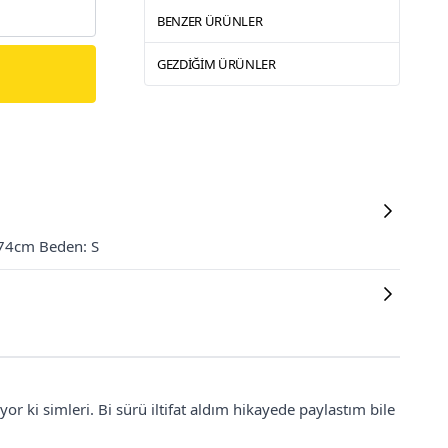
BENZER ÜRÜNLER
GEZDIĞIM ÜRÜNLER
174cm Beden: S
r ki simleri. Bi sürü iltifat aldım hikayede paylastım bile