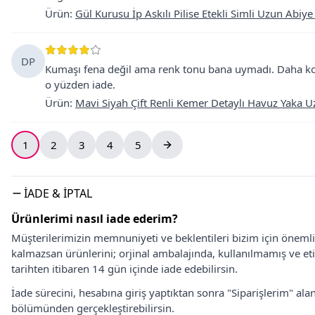
Ürün
:
Gül Kurusu İp Askılı Pilise Etekli Simli Uzun Abiye
DP
Kumaşı fena değil ama renk tonu bana uymadı. Daha ko
o yüzden iade.
Ürün
:
Mavi Siyah Çift Renli Kemer Detaylı Havuz Yaka U
1
2
3
4
5
İADE & İPTAL
Ürünlerimi nasıl iade ederim?
Müşterilerimizin memnuniyeti ve beklentileri bizim için önem
kalmazsan ürünlerini; orjinal ambalajında, kullanılmamış ve eti
tarihten itibaren 14 gün içinde iade edebilirsin.
İade sürecini, hesabına giriş yaptıktan sonra "Siparişlerim" alan
bölümünden gerçekleştirebilirsin.