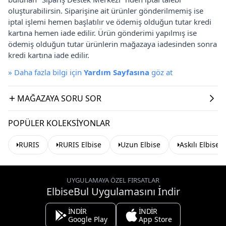
oluşturabilirsin. Siparişine ait ürünler gönderilmemiş ise
iptal işlemi hemen başlatılır ve ödemiş olduğun tutar kredi
kartına hemen iade edilir. Ürün gönderimi yapılmış ise
ödemiş olduğun tutar ürünlerin mağazaya iadesinden sonra
kredi kartına iade edilir.
»
Daha fazla bilgi için
Yardım Sayfasına
göz at
MAĞAZAYA SORU SOR
POPÜLER KOLEKSIYONLAR
RURIS
RURIS Elbise
Uzun Elbise
Askılı Elbise
UYGULAMAYA ÖZEL FIRSATLAR
ElbiseBul Uygulamasını İndir
İNDİR
İNDİR
Google Play
App Store