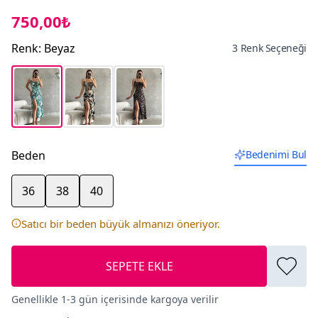
750,00₺
Renk
:
Beyaz
3 Renk Seçeneği
Beden
Bedenimi Bul
36
38
40
Satıcı bir beden büyük almanızı öneriyor.
SEPETE EKLE
Genellikle 1-3 gün içerisinde kargoya verilir