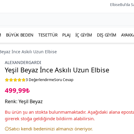
ElbiseBul'da S
M
BÜYÜK BEDEN
TESETTÜR
PLAJ
İÇ GIYIM
DIŞ GIYIM
AYAKK
 Beyaz İnce Askılı Uzun Elbise
ALEXANDERGARDI
Yeşil Beyaz İnce Askılı Uzun Elbise
3 Değerlendirme
Soru Cevap
499,99₺
Renk
:
Yeşil Beyaz
Bu ürün şu an stokta bulunmamaktadır. Aşağıdaki alana eposta
girerek stoğa geldiğinde bildiirm alabilirsin.
Satıcı kendi bedeninizi almanızı öneriyor.