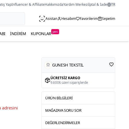
atış Yap
Influencer & Affiliate
Hakkımızda
Yardım Merkezi
İptal & İade
TR
Asistan
Hesabım
Favorilerim
Sepetim
yeni
ABI
İNDIRIM
KUPONLAR
GUNESH TEKSTIL
ÜCRETSIZ KARGO
9.600₺ üzeri siparişlerde
ÜRÜN BILGILERI
 adresini
MAĞAZAYA SORU SOR
DEĞERLENDIRMELER