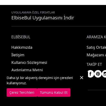
UYGULAMAYA ÖZEL FIRSATLAR
ElbiseBul Uygulamasını İndir
ELBISEBUL
ARAMIZA K
Hakkımızda
Satış Ortak
İletişim
Mağazanı 
Kullanıcı Sözleşmesi
TAKIP ET
Aydınlatma Metni
Daha iyi bir alışveriş deneyimi için çerezleri
kullanıyoruz.
Çerez Tercihleri
Tümünü Kabul Et
© 2025 ElbiseBul -
Her Hakkı Saklıdır