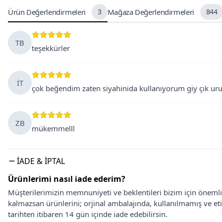
Ürün Değerlendirmeleri
3
Mağaza Değerlendirmeleri
844
TB
teşekkürler
İT
çok beğendim zaten siyahinida kullanıyorum giy çık ur
ZB
mükemmelll
İADE & İPTAL
Ürünlerimi nasıl iade ederim?
Müşterilerimizin memnuniyeti ve beklentileri bizim için önem
kalmazsan ürünlerini; orjinal ambalajında, kullanılmamış ve eti
tarihten itibaren 14 gün içinde iade edebilirsin.