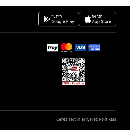
İNDİR
İNDİR
Google Play
App Store
Çerez Tercihleri
Çerez Politikası