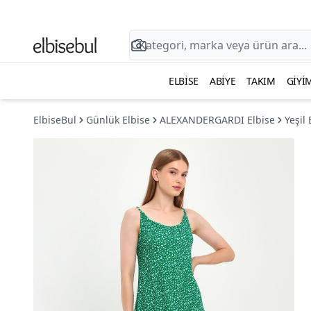
ELBISE
ABIYE
TAKIM
GIYI
ElbiseBul
Günlük Elbise
ALEXANDERGARDI Elbise
Yeşil