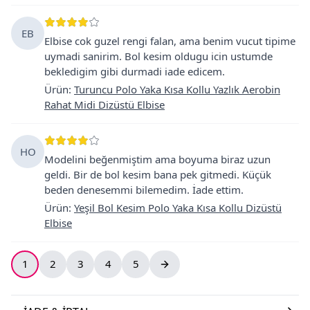
EB
Elbise cok guzel rengi falan, ama benim vucut tipime
uymadi sanirim. Bol kesim oldugu icin ustumde
bekledigim gibi durmadi iade edicem.
Ürün
:
Turuncu Polo Yaka Kısa Kollu Yazlık Aerobin
Rahat Midi Dizüstü Elbise
HO
Modelini beğenmiştim ama boyuma biraz uzun
geldi. Bir de bol kesim bana pek gitmedi. Küçük
beden denesemmi bilemedim. İade ettim.
Ürün
:
Yeşil Bol Kesim Polo Yaka Kısa Kollu Dizüstü
Elbise
1
2
3
4
5