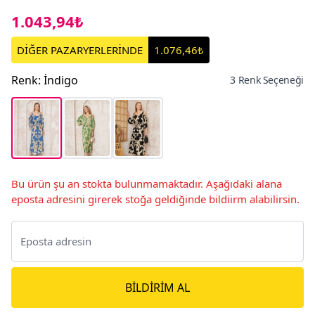
1.043,94₺
DİĞER PAZARYERLERİNDE
1.076,46₺
Renk
:
İndigo
3 Renk Seçeneği
Bu ürün şu an stokta bulunmamaktadır. Aşağıdaki alana
eposta adresini girerek stoğa geldiğinde bildiirm alabilirsin.
BILDIRIM AL