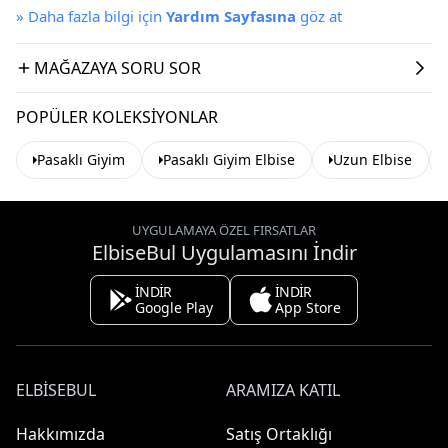
»
Daha fazla bilgi için
Yardım Sayfasına
göz at
MAĞAZAYA SORU SOR
POPÜLER KOLEKSIYONLAR
Pasaklı Giyim
Pasaklı Giyim Elbise
Uzun Elbise
UYGULAMAYA ÖZEL FIRSATLAR
ElbiseBul Uygulamasını İndir
İNDİR
İNDİR
Google Play
App Store
ELBISEBUL
ARAMIZA KATIL
Hakkımızda
Satış Ortaklığı