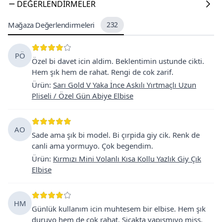
DEĞERLENDIRMELER
Mağaza Değerlendirmeleri
232
PÖ
Özel bi davet icin aldim. Beklentimin ustunde cikti.
Hem şık hem de rahat. Rengi de cok zarif.
Ürün
:
Sarı Gold V Yaka İnce Askılı Yırtmaçlı Uzun
Pliseli / Özel Gün Abiye Elbise
AO
Sade ama şık bi model. Bi çırpida giy cik. Renk de
canli ama yormuyo. Çok begendim.
Ürün
:
Kırmızı Mini Volanlı Kısa Kollu Yazlık Giy Çık
Elbise
HM
Günlük kullanım icin muhtesem bir elbise. Hem şık
duruyo hem de cok rahat. Sicakta yapışmıyo miss.