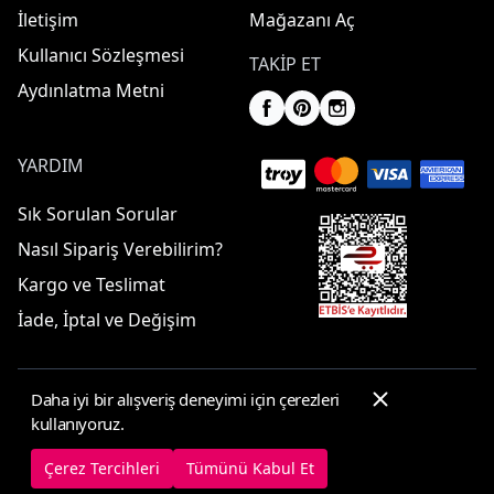
İletişim
Mağazanı Aç
Kullanıcı Sözleşmesi
TAKIP ET
Aydınlatma Metni
YARDIM
Sık Sorulan Sorular
Nasıl Sipariş Verebilirim?
Kargo ve Teslimat
İade, İptal ve Değişim
Daha iyi bir alışveriş deneyimi için çerezleri
© 2025 ElbiseBul -
Her Hakkı Saklıdır
kullanıyoruz.
Çerez Tercihleri
Çerez Politikası
Çerez Tercihleri
Tümünü Kabul Et