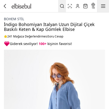
TR
BOHEM STIL
İndigo Bohomiyan Italyan Uzun Dijital Çiçek
Baskılı Keten & Kap Gömlek Elbise
241 Mağaza Değerlendirmesi
Soru Cevap
Giderek seviliyor!
100+
kişinin favorisi!