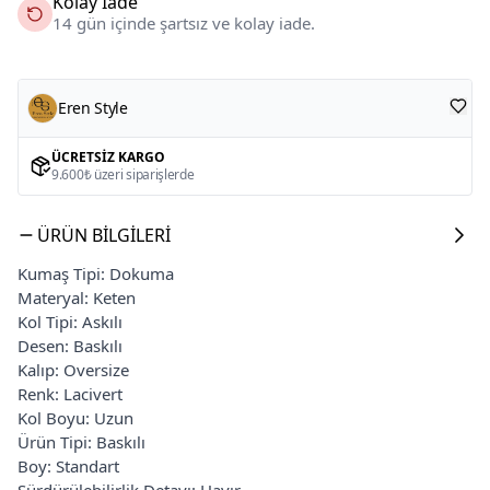
Kolay İade
14 gün içinde şartsız ve kolay iade.
Eren Style
ÜCRETSIZ KARGO
9.600₺ üzeri siparişlerde
ÜRÜN BILGILERI
Kumaş Tipi: Dokuma
Materyal: Keten
Kol Tipi: Askılı
Desen: Baskılı
Kalıp: Oversize
Renk: Lacivert
Kol Boyu: Uzun
Ürün Tipi: Baskılı
Boy: Standart
Sürdürülebilirlik Detayı: Hayır