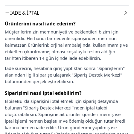
İADE & İPTAL
Ürünlerimi nasıl iade ederim?
Müşterilerimizin memnuniyeti ve beklentileri bizim için
önemlidir. Herhangi bir nedenle siparişinden memnun
kalmazsan ürünlerini; orjinal ambalajında, kullanılmamış ve
etiketleri çıkarılmamış olması koşuluyla teslim aldığın
tarihten itibaren 14 gün içinde iade edebilirsin.
İade sürecini, hesabına giriş yaptıktan sonra "Siparişlerim"
alanından ilgili siparişe ulaşarak "Sipariş Destek Merkezi"
bölümünden gerçekleştirebilirsin.
Siparişimi nasıl iptal edebilirim?
ElbiseBul'da siparişini iptal etmek için sipariş detayında
bulunan "Sipariş Destek Merkezi"'nden iptal talebi
oluşturabilirsin. Siparişine ait ürünler gönderilmemiş ise
iptal işlemi hemen başlatılır ve ödemiş olduğun tutar kredi
kartına hemen iade edilir. Ürün gönderimi yapılmış ise
ödemiş olduğun tutar ürünlerin mağazaya iadesinden sonra