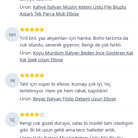
Ürün
:
Kahve İtalyan Müslin Keteni Üstü File Bluzlu
Astarlı Tek Parça Midi Elbise
NH
Tiril tiril, yaz akşamları için harika. Boho tarzıma da
cuk oturdu, severek giyerim. Rengi de çok farkli.
Ürün
:
Koyu Mürdüm Italyan Beden İnce Gösteren Kat
Kat İpek Uzun Elbise
YK
Tatil için süper bi elbise. Kumaşı çok iyi, hiç
terletmiyor. Hem şık hem rahat, bayıldım!
Ürün
:
Beyaz İtalyan Filsto Detaylı Uzun Elbise
SÇ
Rengi cok güzel duruyo, salas bi model tam istedigim
gibi. Bi tık uzun geldi ama terzi halleder artik.
Ürün
:
Haki İtalyan Müslin Keteni Üstü File Bluzlu