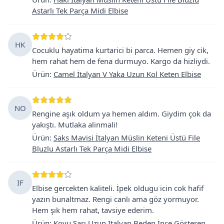
Astarlı Tek Parça Midi Elbise
HK
Cocuklu hayatima kurtarici bi parca. Hemen giy cik,
hem rahat hem de fena durmuyo. Kargo da hizliydi.
Ürün
:
Camel İtalyan V Yaka Uzun Kol Keten Elbise
NO
Rengine aşık oldum ya hemen aldım. Giydim çok da
yakıştı. Mutlaka alinmali!
Ürün
:
Saks Mavisi İtalyan Müslin Keteni Üstü File
Bluzlu Astarlı Tek Parça Midi Elbise
IF
Elbise gercekten kaliteli. İpek oldugu icin cok hafif
yazın bunaltmaz. Rengi canlı ama göz yormuyor.
Hem şık hem rahat, tavsiye ederim.
Ürün
:
Koyu Sarı Uzun Italyan Beden İnce Gösteren