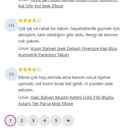
Kat Sıfır Kol İpek Elbise
CH
Çok şık ve rahat bir takım. Seyahatlerde giymek için
almıştım, tam istediğim gibi oldu. Rengi de tenime
cok yakıstı.
Ürün
:
Vizon Italyan İpek Detaylı Oversize Kap Bluz
Asimetrik Pantolon Takım
CS
Elbise çok hoş aslında ama benim vücut tipime
uymadı, üst kısmı biraz bol geldi. O yüzden iade
edicem.
Ürün
:
Haki İtalyan Müslin Keteni Üstü File Bluzlu
Astarlı Tek Parça Midi Elbise
1
2
3
4
5