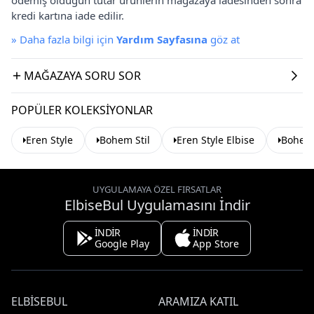
kredi kartına iade edilir.
»
Daha fazla bilgi için
Yardım Sayfasına
göz at
MAĞAZAYA SORU SOR
POPÜLER KOLEKSIYONLAR
Eren Style
Bohem Stil
Eren Style Elbise
Bohem 
UYGULAMAYA ÖZEL FIRSATLAR
ElbiseBul Uygulamasını İndir
İNDİR
İNDİR
Google Play
App Store
ELBISEBUL
ARAMIZA KATIL