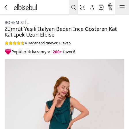
TR
BOHEM STIL
Zümrüt Yeşili Italyan Beden İnce Gösteren Kat
Kat İpek Uzun Elbise
4 Değerlendirme
Soru Cevap
Popülerlik kazanıyor!
200+
favori!