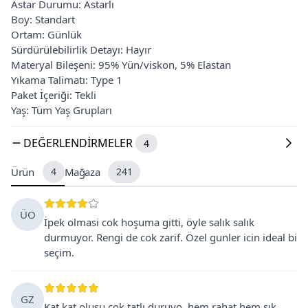
Astar Durumu: Astarlı
Boy: Standart
Ortam: Günlük
Sürdürülebilirlik Detayı: Hayır
Materyal Bileşeni: 95% Yün/viskon, 5% Elastan
Yıkama Talimatı: Type 1
Paket İçeriği: Tekli
Yaş: Tüm Yaş Grupları
DEĞERLENDIRMELER
4
Ürün
4
Mağaza
241
ÜO
İpek olmasi cok hoşuma gitti, öyle salık salık
durmuyor. Rengi de cok zarif. Özel gunler icin ideal bi
seçim.
GZ
Kat kat olusu cok tatlı duruyo, hem rahat hem şık.