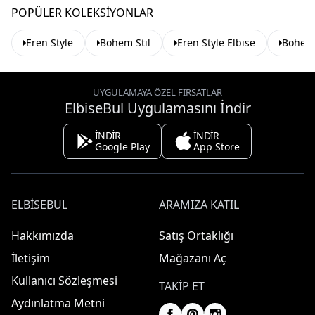
POPÜLER KOLEKSIYONLAR
Eren Style
Bohem Stil
Eren Style Elbise
Bohem 
UYGULAMAYA ÖZEL FIRSATLAR
ElbiseBul Uygulamasını İndir
İNDİR
İNDİR
Google Play
App Store
ELBISEBUL
ARAMIZA KATIL
Hakkımızda
Satış Ortaklığı
İletişim
Mağazanı Aç
Kullanıcı Sözleşmesi
TAKIP ET
Aydınlatma Metni