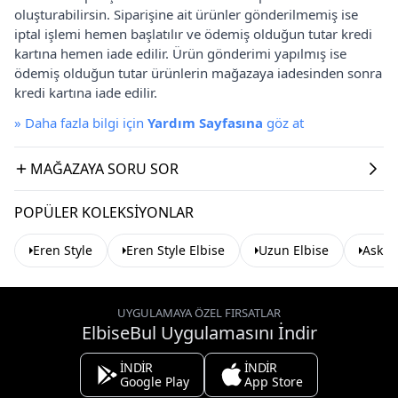
oluşturabilirsin. Siparişine ait ürünler gönderilmemiş ise
iptal işlemi hemen başlatılır ve ödemiş olduğun tutar kredi
kartına hemen iade edilir. Ürün gönderimi yapılmış ise
ödemiş olduğun tutar ürünlerin mağazaya iadesinden sonra
kredi kartına iade edilir.
»
Daha fazla bilgi için
Yardım Sayfasına
göz at
MAĞAZAYA SORU SOR
POPÜLER KOLEKSIYONLAR
Eren Style
Eren Style Elbise
Uzun Elbise
Askılı
UYGULAMAYA ÖZEL FIRSATLAR
ElbiseBul Uygulamasını İndir
İNDİR
İNDİR
Google Play
App Store