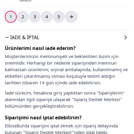
1
2
3
4
5
İADE & İPTAL
Ürünlerimi nasıl iade ederim?
Müşterilerimizin memnuniyeti ve beklentileri bizim için
önemlidir. Herhangi bir nedenle siparişinden memnun
kalmazsan ürünlerini; orjinal ambalajında, kullanılmamış ve
etiketleri çıkarılmamış olması koşuluyla teslim aldığın
tarihten itibaren 14 gün içinde iade edebilirsin.
İade sürecini, hesabına giriş yaptıktan sonra "Siparişlerim"
alanından ilgili siparişe ulaşarak "Sipariş Destek Merkezi"
bölümünden gerçekleştirebilirsin.
Siparişimi nasıl iptal edebilirim?
ElbiseBul'da siparişini iptal etmek için sipariş detayında
bulunan "Sipariş Destek Merkezi"'nden iptal talebi