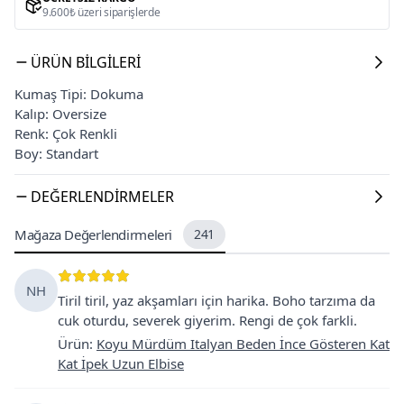
9.600₺ üzeri siparişlerde
ÜRÜN BILGILERI
Kumaş Tipi: Dokuma
Kalıp: Oversize
Renk: Çok Renkli
Boy: Standart
DEĞERLENDIRMELER
Mağaza Değerlendirmeleri
241
NH
Tiril tiril, yaz akşamları için harika. Boho tarzıma da
cuk oturdu, severek giyerim. Rengi de çok farkli.
Ürün
:
Koyu Mürdüm Italyan Beden İnce Gösteren Kat
Kat İpek Uzun Elbise