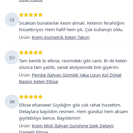
Üİ
Sıcaktan bunalanlar kesin almalı. Ketenin ferahlığını
hissettiriyor. Hem hafif hem şık. Çok kullanışlı oldu.
Ürün
:
Krem Asimetrik Keten Takım
ŞU
Tam benlik bi elbise, resimdeki gibi canlı. Bi de keten
olunca tam yazlik, sanat atolyesinde bile giyerim.
Ürün
:
Pembe İtalyan Gömlek Yaka Uzun Kol Dijital
Baskılı Keten Elbise
SR
Elbise efsaneee! Giydiğim gibi cok rahat hissettim.
Detaylara bayildim resmen. Hem gündüz hem aksam
giyilebiliyo bence. Bayıldımm!
Ürün
:
Krem Midi İtalyan Sunshıne İpek Detaylı
Dantelli Elbise