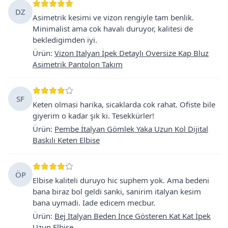
DZ
Asimetrik kesimi ve vizon rengiyle tam benlik.
Minimalist ama cok havalı duruyor, kalitesi de
bekledigimden iyi.
Ürün
:
Vizon Italyan İpek Detaylı Oversize Kap Bluz
Asimetrik Pantolon Takım
SF
Keten olmasi harika, sicaklarda cok rahat. Ofiste bile
giyerim o kadar şık ki. Tesekkürler!
Ürün
:
Pembe İtalyan Gömlek Yaka Uzun Kol Dijital
Baskılı Keten Elbise
ÖP
Elbise kaliteli duruyo hic suphem yok. Ama bedeni
bana biraz bol geldi sanki, sanirim italyan kesim
bana uymadi. Iade edicem mecbur.
Ürün
:
Bej Italyan Beden İnce Gösteren Kat Kat İpek
Uzun Elbise