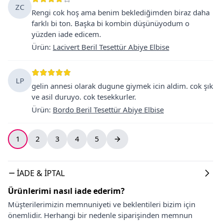
ZC
Rengi cok hoş ama benim beklediğimden biraz daha
farklı bi ton. Başka bi kombin düşünüyodum o
yüzden iade edicem.
Ürün
:
Lacivert Beril Tesettür Abiye Elbise
LP
gelin annesi olarak dugune giymek icin aldim. cok şık
ve asil duruyo. cok tesekkurler.
Ürün
:
Bordo Beril Tesettür Abiye Elbise
1
2
3
4
5
İADE & İPTAL
Ürünlerimi nasıl iade ederim?
Müşterilerimizin memnuniyeti ve beklentileri bizim için
önemlidir. Herhangi bir nedenle siparişinden memnun