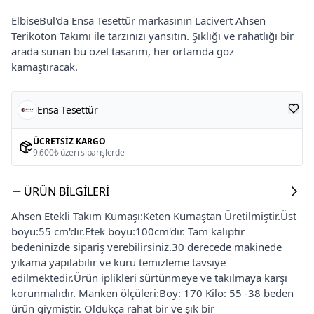
ElbiseBul'da Ensa Tesettür markasının Lacivert Ahsen
Terikoton Takımı ile tarzınızı yansıtın. Şıklığı ve rahatlığı bir
arada sunan bu özel tasarım, her ortamda göz
kamaştıracak.
Ensa Tesettür
ÜCRETSIZ KARGO
9.600₺ üzeri siparişlerde
ÜRÜN BILGILERI
Ahsen Etekli Takım Kumaşı:Keten Kumaştan Üretilmiştir.Üst
boyu:55 cm'dir.Etek boyu:100cm'dir. Tam kalıptır
bedeninizde sipariş verebilirsiniz.30 derecede makinede
yıkama yapılabilir ve kuru temizleme tavsiye
edilmektedir.Ürün iplikleri sürtünmeye ve takılmaya karşı
korunmalıdır. Manken ölçüleri:Boy: 170 Kilo: 55 -38 beden
ürün giymiştir. Oldukça rahat bir ve şık bir