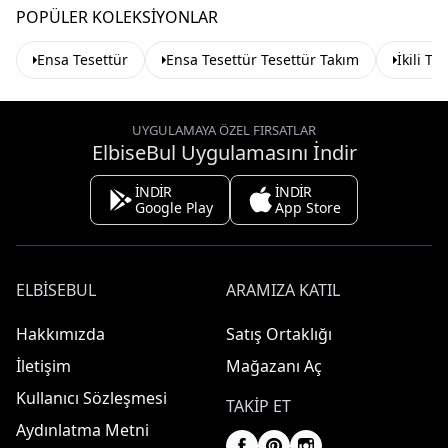
POPÜLER KOLEKSIYONLAR
Ensa Tesettür
Ensa Tesettür Tesettür Takım
İkili Te
UYGULAMAYA ÖZEL FIRSATLAR
ElbiseBul Uygulamasını İndir
İNDİR
İNDİR
Google Play
App Store
ELBISEBUL
ARAMIZA KATIL
Hakkımızda
Satış Ortaklığı
İletişim
Mağazanı Aç
Kullanıcı Sözleşmesi
TAKIP ET
Aydınlatma Metni