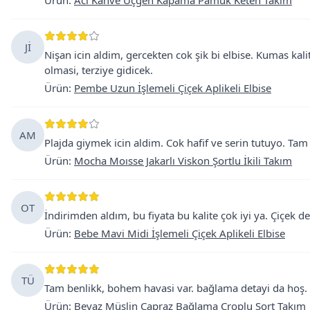
Ürün
:
Acı Kahve Üçgen Kapama Pamuk Keten Takım
Jİ
Nişan icin aldim, gercekten cok şik bi elbise. Kumas kali
olmasi, terziye gidicek.
Ürün
:
Pembe Uzun İşlemeli Çiçek Aplikeli Elbise
AM
Plajda giymek icin aldim. Cok hafif ve serin tutuyo. Ta
Ürün
:
Mocha Moısse Jakarlı Viskon Şortlu İkili Takım
OT
İndirimden aldım, bu fiyata bu kalite çok iyi ya. Çiçek d
Ürün
:
Bebe Mavi Midi İşlemeli Çiçek Aplikeli Elbise
TÜ
Tam benlikk, bohem havasi var. bağlama detayi da hoş. k
Ürün
:
Beyaz Müslin Çapraz Bağlama Croplu Şort Takım