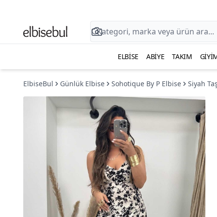
ELBISE
ABIYE
TAKIM
GIYI
ElbiseBul
Günlük Elbise
Sohotique By P Elbise
Siyah Taş