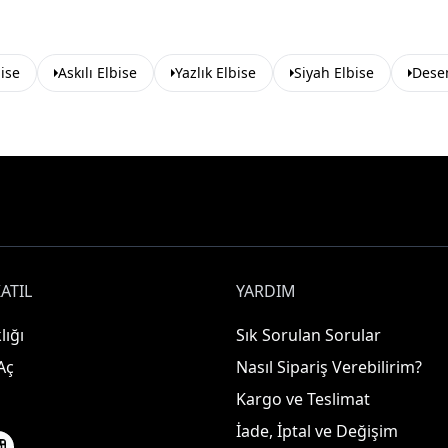
ise
Askılı Elbise
Yazlık Elbise
Siyah Elbise
Desen
ATIL
YARDIM
lığı
Sık Sorulan Sorular
Aç
Nasıl Sipariş Verebilirim?
Kargo ve Teslimat
İade, İptal ve Değişim