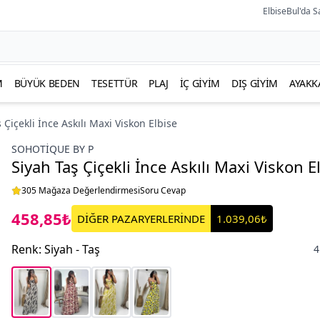
ElbiseBul'da S
M
BÜYÜK BEDEN
TESETTÜR
PLAJ
İÇ GIYIM
DIŞ GIYIM
AYAKK
 Çiçekli İnce Askılı Maxi Viskon Elbise
SOHOTIQUE BY P
Siyah Taş Çiçekli İnce Askılı Maxi Viskon E
305 Mağaza Değerlendirmesi
Soru Cevap
458,85₺
DİĞER PAZARYERLERİNDE
1.039,06₺
Renk
:
Siyah - Taş
4