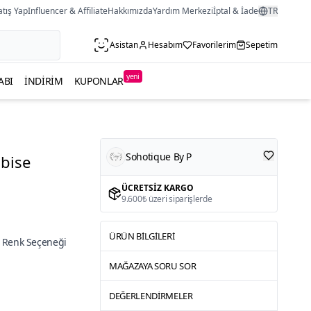
atış Yap
Influencer & Affiliate
Hakkımızda
Yardım Merkezi
İptal & İade
TR
Asistan
Hesabım
Favorilerim
Sepetim
yeni
ABI
İNDIRIM
KUPONLAR
Sohotique By P
lbise
ÜCRETSIZ KARGO
9.600₺ üzeri siparişlerde
ÜRÜN BILGILERI
 Renk Seçeneği
MAĞAZAYA SORU SOR
DEĞERLENDIRMELER