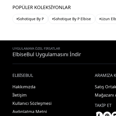
POPÜLER KOLEKSIYONLAR
Sohotique By P
Sohotique By P Elbise
Uzun Elb
UYGULAMAYA ÖZEL FIRSATLAR
ElbiseBul Uygulamasını İndir
ELBISEBUL
ARAMIZA K
Hakkımızda
Satış Ortak
İletişim
Mağazanı 
Kullanıcı Sözleşmesi
TAKIP ET
Aydınlatma Metni