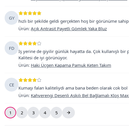
GY
hızlı bir şekilde geldi gerçekten hoş bir görünüme sah
Ürün
:
Açık Antrasit Payetli Gömlek Yaka Bluz
FD
İş yerine de giyilir günlük hayatta da. Çok kullanışlı bir
Kalitesi de iyi görünüyor.
Ürün
:
Haki Üçgen Kapama Pamuk Keten Takım
CE
Kumaşı falan kaliteliydi ama bana beden olarak cok bo
Ürün
:
Kahverengi Desenli Askılı Bel Bağlamalı Kloş Maxi
1
2
3
4
5