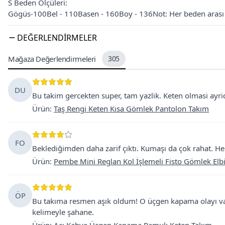
S Beden Ölçüleri:
Gögüs-100Bel - 110Basen - 160Boy - 136Not: Her beden arası 4
DEĞERLENDIRMELER
Mağaza Değerlendirmeleri
305
DU
Bu takim gercekten super, tam yazlik. Keten olmasi ayric
Ürün
:
Taş Rengi Keten Kısa Gömlek Pantolon Takım
FO
Beklediğimden daha zarif çıktı. Kumaşı da çok rahat. He
Ürün
:
Pembe Mini Reglan Kol İşlemeli Fisto Gömlek Elb
ÖP
Bu takıma resmen aşık oldum! O üçgen kapama olayı varya
kelimeyle şahane.