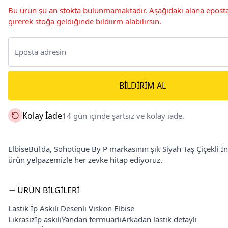
Bu ürün şu an stokta bulunmamaktadır. Aşağıdaki alana eposta
girerek stoğa geldiğinde bildiirm alabilirsin.
BILDIRIM AL
Kolay İade
14 gün içinde şartsız ve kolay iade.
ElbiseBul'da, Sohotique By P markasının şık Siyah Taş Çiçekli İnc
ürün yelpazemizle her zevke hitap ediyoruz.
ÜRÜN BILGILERI
Lastik İp Askılı Desenli Viskon Elbise
Likrasızİp askılıYandan fermuarlıArkadan lastik detaylı