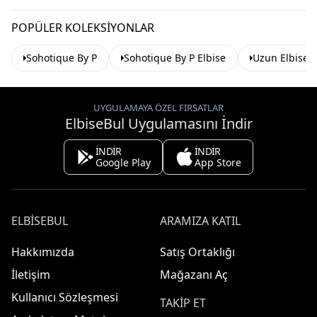
POPÜLER KOLEKSIYONLAR
Sohotique By P
Sohotique By P Elbise
Uzun Elbise
UYGULAMAYA ÖZEL FIRSATLAR
ElbiseBul Uygulamasını İndir
İNDİR
İNDİR
Google Play
App Store
ELBISEBUL
ARAMIZA KATIL
Hakkımızda
Satış Ortaklığı
İletişim
Mağazanı Aç
Kullanıcı Sözleşmesi
TAKIP ET