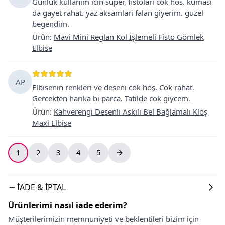
Gunluk kullanim icin super, fistolari cok hos. kumasi
da gayet rahat. yaz aksamlari falan giyerim. guzel
begendim.
Ürün
:
Mavi Mini Reglan Kol İşlemeli Fisto Gömlek
Elbise
AP
Elbisenin renkleri ve deseni cok hoş. Cok rahat.
Gercekten harika bi parca. Tatilde cok giycem.
Ürün
:
Kahverengi Desenli Askılı Bel Bağlamalı Kloş
Maxi Elbise
1
2
3
4
5
İADE & İPTAL
Ürünlerimi nasıl iade ederim?
Müşterilerimizin memnuniyeti ve beklentileri bizim için