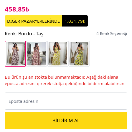
458,85₺
DİĞER PAZARYERLERİNDE
1.031,79₺
Renk
:
Bordo - Taş
4 Renk Seçeneği
Bu ürün şu an stokta bulunmamaktadır. Aşağıdaki alana
eposta adresini girerek stoğa geldiğinde bildiirm alabilirsin.
BILDIRIM AL