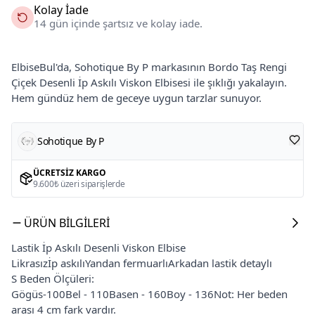
Kolay İade
14 gün içinde şartsız ve kolay iade.
ElbiseBul'da, Sohotique By P markasının Bordo Taş Rengi
Çiçek Desenli İp Askılı Viskon Elbisesi ile şıklığı yakalayın.
Hem gündüz hem de geceye uygun tarzlar sunuyor.
Sohotique By P
ÜCRETSIZ KARGO
9.600₺ üzeri siparişlerde
ÜRÜN BILGILERI
Lastik İp Askılı Desenli Viskon Elbise
Likrasızİp askılıYandan fermuarlıArkadan lastik detaylı
S Beden Ölçüleri:
Gögüs-100Bel - 110Basen - 160Boy - 136Not: Her beden
arası 4 cm fark vardır.