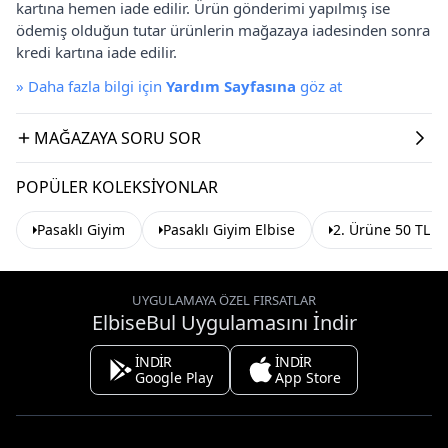
kartına hemen iade edilir. Ürün gönderimi yapılmış ise
ödemiş olduğun tutar ürünlerin mağazaya iadesinden sonra
kredi kartına iade edilir.
»
Daha fazla bilgi için
Yardım Sayfasına
göz at
MAĞAZAYA SORU SOR
POPÜLER KOLEKSIYONLAR
Pasaklı Giyim
Pasaklı Giyim Elbise
2. Ürüne 50 TL İ
UYGULAMAYA ÖZEL FIRSATLAR
ElbiseBul Uygulamasını İndir
İNDİR
İNDİR
Google Play
App Store