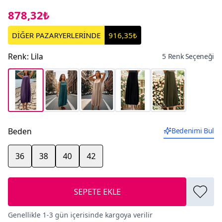
878,32₺
DİĞER PAZARYERLERİNDE
916,35₺
Renk
:
Lila
5 Renk Seçeneği
Beden
Bedenimi Bul
36
38
40
42
SEPETE EKLE
Genellikle 1-3 gün içerisinde kargoya verilir