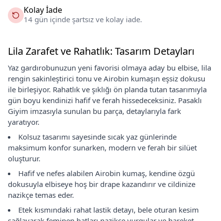
Kolay İade
14 gün içinde şartsız ve kolay iade.
Lila Zarafet ve Rahatlık: Tasarım Detayları
Yaz gardırobunuzun yeni favorisi olmaya aday bu elbise, lila
rengin sakinleştirici tonu ve Airobin kumaşın eşsiz dokusu
ile birleşiyor. Rahatlık ve şıklığı ön planda tutan tasarımıyla
gün boyu kendinizi hafif ve ferah hissedeceksiniz. Pasaklı
Giyim imzasıyla sunulan bu parça, detaylarıyla fark
yaratıyor.
Kolsuz tasarımı sayesinde sıcak yaz günlerinde
maksimum konfor sunarken, modern ve ferah bir silüet
oluşturur.
Hafif ve nefes alabilen Airobin kumaş, kendine özgü
dokusuyla elbiseye hoş bir drape kazandırır ve cildinize
nazikçe temas eder.
Etek kısmındaki rahat lastik detayı, bele oturan kesim
sağlayarak feminen hatları nazikçe vurgular ve hareket