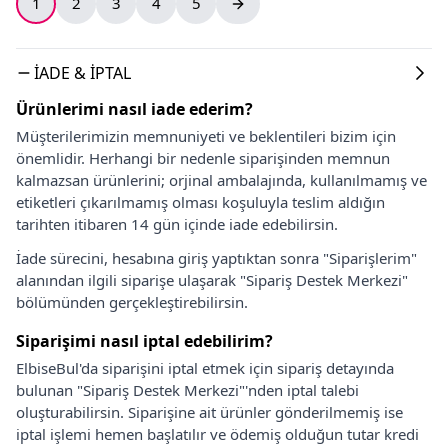
1
2
3
4
5
İADE & İPTAL
Ürünlerimi nasıl iade ederim?
Müşterilerimizin memnuniyeti ve beklentileri bizim için
önemlidir. Herhangi bir nedenle siparişinden memnun
kalmazsan ürünlerini; orjinal ambalajında, kullanılmamış ve
etiketleri çıkarılmamış olması koşuluyla teslim aldığın
tarihten itibaren 14 gün içinde iade edebilirsin.
İade sürecini, hesabına giriş yaptıktan sonra "Siparişlerim"
alanından ilgili siparişe ulaşarak "Sipariş Destek Merkezi"
bölümünden gerçekleştirebilirsin.
Siparişimi nasıl iptal edebilirim?
ElbiseBul'da siparişini iptal etmek için sipariş detayında
bulunan "Sipariş Destek Merkezi"'nden iptal talebi
oluşturabilirsin. Siparişine ait ürünler gönderilmemiş ise
iptal işlemi hemen başlatılır ve ödemiş olduğun tutar kredi