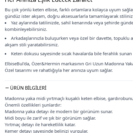
Bu çok yönlü keten elbise, farklı ortamlara kolayca uyum sağlaya
gündüz ister akşam, doğru aksesuarlarla tamamlayarak stilinizi
Yaz aylarında tatilinizde, sahil kenarında veya şehirde gündeli
kombinleyebilirsiniz.
Arkadaşlarınızla buluşurken veya özel bir davette, topuklu a
akşam stili yaratabilirsiniz.
Keten dokusu sayesinde sıcak havalarda bile ferahlık sunan b
ElbiseBul'da, Özer&Hermin markasının Gri Uzun Madonna Yaka Mid
Özel tasarımı ve rahatlığıyla her anınıza uyum sağlar.
ÜRÜN BILGILERI
Madonna yaka midi yırtmaçlı kuşaklı keten elbise, gardırobunu
Önemli özellikleri şunlardır:
Madonna yaka detayı ile modern bir görünüm sunar.
Midi boyu ile zarif ve şık bir görünüm sağlar.
Yırtmaç detayı ile hareketlilik katar.
Kemer detayı sayesinde belinizi vurgular.