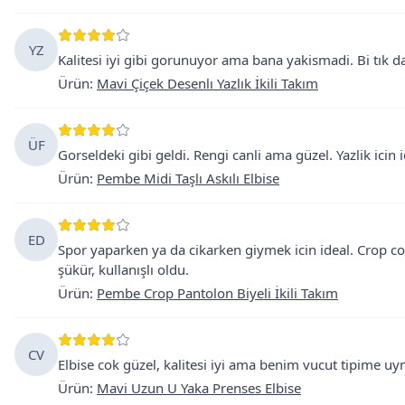
YZ
Kalitesi iyi gibi gorunuyor ama bana yakismadi. Bi tık 
Ürün
:
Mavi Çiçek Desenlı Yazlık İkili Takım
ÜF
Gorseldeki gibi geldi. Rengi canli ama güzel. Yazlik icin i
Ürün
:
Pembe Midi Taşlı Askılı Elbise
ED
Spor yaparken ya da cikarken giymek icin ideal. Crop co
şükür, kullanışlı oldu.
Ürün
:
Pembe Crop Pantolon Biyeli İkili Takım
CV
Elbise cok güzel, kalitesi iyi ama benim vucut tipime 
Ürün
:
Mavi Uzun U Yaka Prenses Elbise