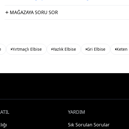
MAĞAZAYA SORU SOR
e
Yırtmaçlı Elbise
Yazlık Elbise
Gri Elbise
Keten 
ATIL
YARDIM
lığı
Sık Sorulan Sorular