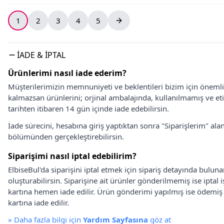
1
2
3
4
5
İADE & İPTAL
Ürünlerimi nasıl iade ederim?
Müşterilerimizin memnuniyeti ve beklentileri bizim için önem
kalmazsan ürünlerini; orjinal ambalajında, kullanılmamış ve eti
tarihten itibaren 14 gün içinde iade edebilirsin.
İade sürecini, hesabına giriş yaptıktan sonra "Siparişlerim" alan
bölümünden gerçekleştirebilirsin.
Siparişimi nasıl iptal edebilirim?
ElbiseBul'da siparişini iptal etmek için sipariş detayında bulun
oluşturabilirsin. Siparişine ait ürünler gönderilmemiş ise iptal
kartına hemen iade edilir. Ürün gönderimi yapılmış ise ödemi
kartına iade edilir.
»
Daha fazla bilgi için
Yardım Sayfasına
göz at