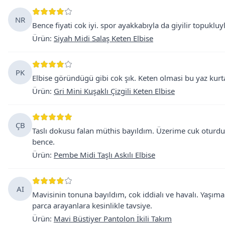
NR
Bence fiyati cok iyi. spor ayakkabıyla da giyilir topukluy
Ürün
:
Siyah Midi Salaş Keten Elbise
PK
Elbise göründügü gibi cok şık. Keten olmasi bu yaz kurt
Ürün
:
Gri Mini Kuşaklı Çizgili Keten Elbise
ÇB
Taslı dokusu falan müthis bayıldım. Üzerime cuk oturdu y
bence.
Ürün
:
Pembe Midi Taşlı Askılı Elbise
AI
Mavisinin tonuna bayıldım, cok iddialı ve havalı. Yaşı
parca arayanlara kesinlikle tavsiye.
Ürün
:
Mavi Büstiyer Pantolon İkili Takım