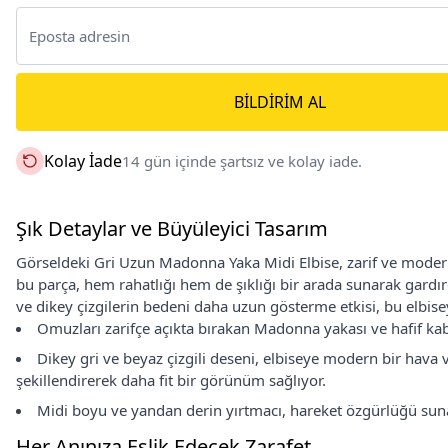
BILDIRIM AL
Kolay İade
14 gün içinde şartsız ve kolay iade.
Şık Detaylar ve Büyüleyici Tasarım
Görseldeki Gri Uzun Madonna Yaka Midi Elbise, zarif ve modern
bu parça, hem rahatlığı hem de şıklığı bir arada sunarak gard
ve dikey çizgilerin bedeni daha uzun gösterme etkisi, bu elbiseyi
Omuzları zarifçe açıkta bırakan Madonna yakası ve hafif kaba
Dikey gri ve beyaz çizgili deseni, elbiseye modern bir hava 
şekillendirerek daha fit bir görünüm sağlıyor.
Midi boyu ve yandan derin yırtmacı, hareket özgürlüğü sunark
Her Anınıza Eşlik Edecek Zarafet