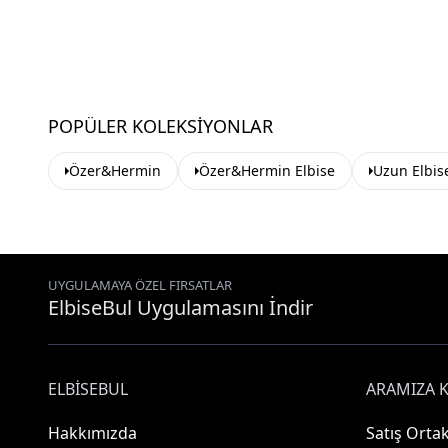
POPÜLER KOLEKSIYONLAR
Özer&Hermin
Özer&Hermin Elbise
Uzun Elbis
UYGULAMAYA ÖZEL FIRSATLAR
ElbiseBul Uygulamasını İndir
ELBISEBUL
ARAMIZA K
Hakkımızda
Satış Ortak