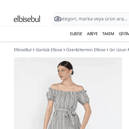
ELBISE
ABIYE
TAKIM
GIYI
ElbiseBul
Günlük Elbise
Özer&Hermin Elbise
Gri Uzun 