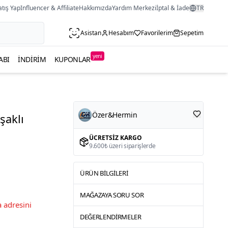
atış Yap
Influencer & Affiliate
Hakkımızda
Yardım Merkezi
İptal & İade
TR
Asistan
Hesabım
Favorilerim
Sepetim
yeni
ABI
İNDIRIM
KUPONLAR
Özer&Hermin
şaklı
ÜCRETSIZ KARGO
9.600₺ üzeri siparişlerde
ÜRÜN BILGILERI
MAĞAZAYA SORU SOR
 adresini
DEĞERLENDIRMELER