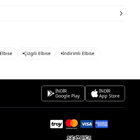
Elbise
Çizgili Elbise
İndirimli Elbise
İNDİR
İNDİR
Google Play
App Store