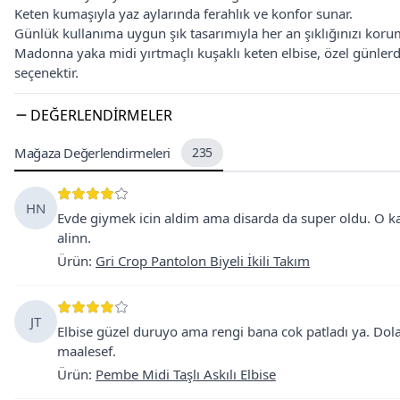
Keten kumaşıyla yaz aylarında ferahlık ve konfor sunar.
Günlük kullanıma uygun şık tasarımıyla her an şıklığınızı koru
Madonna yaka midi yırtmaçlı kuşaklı keten elbise, özel günlerde
seçenektir.
DEĞERLENDIRMELER
Mağaza Değerlendirmeleri
235
HN
Evde giymek icin aldim ama disarda da super oldu. O k
alinn.
Ürün
:
Gri Crop Pantolon Biyeli İkili Takım
JT
Elbise güzel duruyo ama rengi bana cok patladı ya. D
maalesef.
Ürün
:
Pembe Midi Taşlı Askılı Elbise