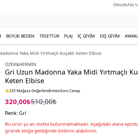
ElbiseBul'da S
M
BÜYÜK BEDEN
TESETTÜR
PLAJ
İÇ GIYIM
DIŞ GIYIM
AYAKK
Madonna Yaka Midi Yırtmaçlı Kuşaklı Keten Elbise
ÖZER&HERMIN
Gri Uzun Madonna Yaka Midi Yırtmaçlı Ku
Keten Elbise
235 Mağaza Değerlendirmesi
Soru Cevap
320,00₺
510,00₺
Renk
:
Gri
Bu ürün şu an stokta bulunmamaktadır. Aşağıdaki alana eposta
girerek stoğa geldiğinde bildiirm alabilirsin.