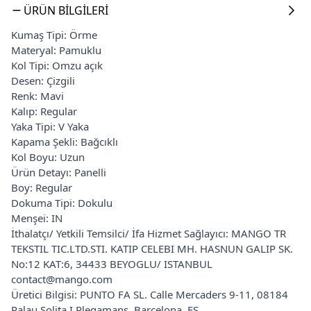
ÜRÜN BILGILERI
Kumaş Tipi: Örme
Materyal: Pamuklu
Kol Tipi: Omzu açık
Desen: Çizgili
Renk: Mavi
Kalıp: Regular
Yaka Tipi: V Yaka
Kapama Şekli: Bağcıklı
Kol Boyu: Uzun
Ürün Detayı: Panelli
Boy: Regular
Dokuma Tipi: Dokulu
Menşei: IN
İthalatçı/ Yetkili Temsilci/ İfa Hizmet Sağlayıcı: MANGO TR
TEKSTIL TIC.LTD.STI. KATIP CELEBI MH. HASNUN GALIP SK.
No:12 KAT:6, 34433 BEYOGLU/ ISTANBUL
contact@mango.com
Üretici Bilgisi: PUNTO FA SL. Calle Mercaders 9-11, 08184
Palau Solita I Plegamans, Barcelona, ES.