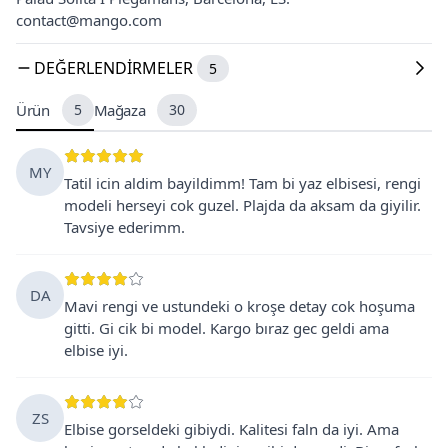
contact@mango.com
DEĞERLENDIRMELER
5
Ürün
5
Mağaza
30
MY
Tatil icin aldim bayildimm! Tam bi yaz elbisesi, rengi
modeli herseyi cok guzel. Plajda da aksam da giyilir.
Tavsiye ederimm.
DA
Mavi rengi ve ustundeki o kroşe detay cok hoşuma
gitti. Gi cik bi model. Kargo bıraz gec geldi ama
elbise iyi.
ZS
Elbise gorseldeki gibiydi. Kalitesi faln da iyi. Ama