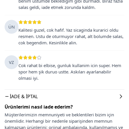
benim ustumde bekledigim gibi durmadi. Biraz fazla
salas geldi, iade etmek zorunda kaldm.
ÜN
Kalitesi guzel, cok hafıf. Yaz sicaginda kurarici oldu
resmen. Ustu de oturmuyor rahat, alt bolumde salas,
cok begendim. Kesinlikle alin.
VZ
Cok rahat bi elbise, gunluk kullanim icin super. Hem
spor hem şik duruo ustte. Askıları ayarlanabilir
olmasi iyi.
İADE & İPTAL
Ürünlerimi nasıl iade ederim?
Müşterilerimizin memnuniyeti ve beklentileri bizim için
önemlidir. Herhangi bir nedenle siparişinden memnun
kalmazsan ürünlerini; orjinal ambalajında, kullanılmamış ve