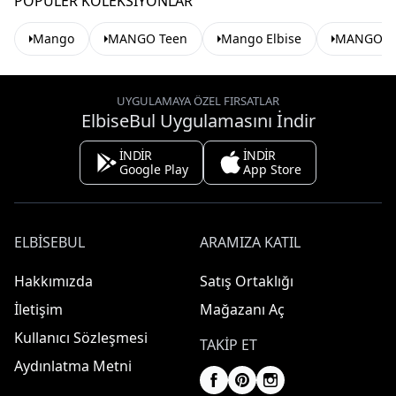
POPÜLER KOLEKSIYONLAR
Mango
MANGO Teen
Mango Elbise
MANGO Te
UYGULAMAYA ÖZEL FIRSATLAR
ElbiseBul Uygulamasını İndir
İNDİR
İNDİR
Google Play
App Store
ELBISEBUL
ARAMIZA KATIL
Hakkımızda
Satış Ortaklığı
İletişim
Mağazanı Aç
Kullanıcı Sözleşmesi
TAKIP ET
Aydınlatma Metni