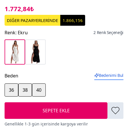
1.772,84₺
DİĞER PAZARYERLERİNDE
1.866,15₺
Renk
:
Ekru
2 Renk Seçeneği
Beden
Bedenimi Bul
36
38
40
SEPETE EKLE
Genellikle 1-3 gün içerisinde kargoya verilir