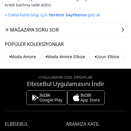
kredi kartına iade edilir.
»
Daha fazla bilgi için
Yardım Sayfasına
göz at
MAĞAZAYA SORU SOR
POPÜLER KOLEKSIYONLAR
Moda Amore
Moda Amore Elbise
Uzun Elbise
UYGULAMAYA ÖZEL FIRSATLAR
ElbiseBul Uygulamasını İndir
İNDİR
İNDİR
Google Play
App Store
ELBISEBUL
ARAMIZA KATIL