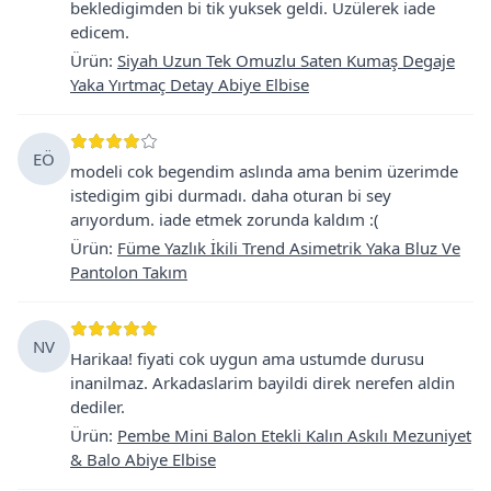
bekledigimden bi tik yuksek geldi. Üzülerek iade
edicem.
Ürün
:
Siyah Uzun Tek Omuzlu Saten Kumaş Degaje
Yaka Yırtmaç Detay Abiye Elbise
EÖ
modeli cok begendim aslında ama benim üzerimde
istedigim gibi durmadı. daha oturan bi sey
arıyordum. iade etmek zorunda kaldım :(
Ürün
:
Füme Yazlık İkili Trend Asimetrik Yaka Bluz Ve
Pantolon Takım
NV
Harikaa! fiyati cok uygun ama ustumde durusu
inanilmaz. Arkadaslarim bayildi direk nerefen aldin
dediler.
Ürün
:
Pembe Mini Balon Etekli Kalın Askılı Mezuniyet
& Balo Abiye Elbise