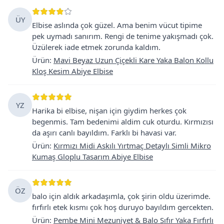
ÜY
Elbise aslında çok güzel. Ama benim vücut tipime
pek uymadı sanırım. Rengi de tenime yakışmadı çok.
Üzülerek iade etmek zorunda kaldım.
Ürün
:
Mavi Beyaz Uzun Çiçekli Kare Yaka Balon Kollu
Kloş Kesim Abiye Elbise
YZ
Harika bi elbise, nişan için giydim herkes çok
begenmis. Tam bedenimi aldim cuk oturdu. Kırmızısı
da aşırı canlı bayıldım. Farklı bi havasi var.
Ürün
:
Kırmızı Midi Askılı Yırtmaç Detaylı Simli Mikro
Kumaş Gloplu Tasarım Abiye Elbise
ÖZ
balo için aldık arkadaşımla, çok şirin oldu üzerimde.
fırfırlı etek kısmı çok hoş duruyo bayıldım gercekten.
Ürün
:
Pembe Mini Mezuniyet & Balo Sıfır Yaka Fırfırlı