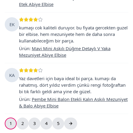
Etek Abiye Elbise
EK
kumaşı cok kaliteli duruyor. bu fiyata gercekten guzel
bir elbise. hem mezuniyete hem de daha sonra
kullanabileceğim bir parça.
Ürün
:
Mavi Mini Askılı Düğme Detaylı V Yaka
Mezuniyet Abiye Elbise
KA
Yaz davetleri için baya ideal bi parça. kumaşı da
rahatmış. dört yıldız verdim çünkü rengi fotoğraftan
bi tık farklı geldi ama yine de güzel.
Ürün
:
Pembe Mini Balon Etekli Kalın Askılı Mezuniyet
& Balo Abiye Elbise
1
2
3
4
5