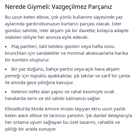
Nerede Giymeli: Vazgeçilmez Parçanız
Bu uzun keten elbise, çok yönlü kullanımı sayesinde yaz
aylarında gardırobunuzun kurtarıcı parçası olacak. İster
gündüz sahilde, ister akşam şık bir davette; kolayca adapte
olabilen stiliyle her anınıza eşlik edecek.
Plaj partileri, tatil beldesi gezileri veya hafta sonu
brunchları için sandaletler ve minimal aksesuarlarla harika
bir kombin oluşturur.
Bir yaz düğünü, bahçe partisi veya açık hava akşam
yemeği için topuklu ayakkabılar, şık takılar ve zarif bir çanta
ile anında gece şıklığına kavuşur.
Ketenin nefes alan yapısı ve rahat kesimiyle sıcak
havalarda serin ve stil sahibi kalmanızı sağlar.
ElbiseBul'da Moda Amore imzası taşıyan ekru uzun yazlık
keten askılı elbise ile tarzınızı yansıtın. Şık dantel detaylarıyla
her ortama uyum sağlayan bu özel tasarım, rahatlık ve
şıklığı bir arada sunuyor.