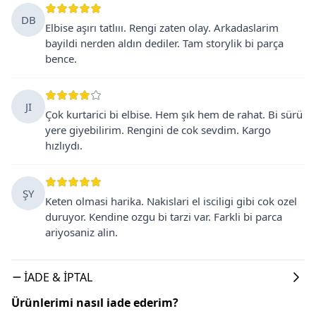
DB
Elbise aşırı tatlııı. Rengi zaten olay. Arkadaslarim
bayildi nerden aldın dediler. Tam storylik bi parça
bence.
JI
Çok kurtarici bi elbise. Hem şık hem de rahat. Bi sürü
yere giyebilirim. Rengini de cok sevdim. Kargo
hızlıydı.
ŞY
Keten olmasi harika. Nakislari el isciligi gibi cok ozel
duruyor. Kendine ozgu bi tarzi var. Farkli bi parca
ariyosaniz alin.
İADE & İPTAL
Ürünlerimi nasıl iade ederim?