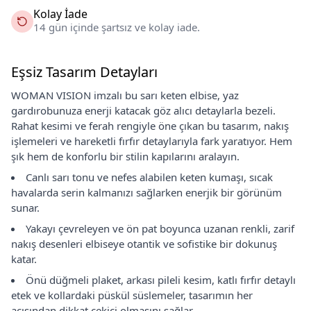
Kolay İade
14 gün içinde şartsız ve kolay iade.
Eşsiz Tasarım Detayları
WOMAN VISION imzalı bu sarı keten elbise, yaz
gardırobunuza enerji katacak göz alıcı detaylarla bezeli.
Rahat kesimi ve ferah rengiyle öne çıkan bu tasarım, nakış
işlemeleri ve hareketli fırfır detaylarıyla fark yaratıyor. Hem
şık hem de konforlu bir stilin kapılarını aralayın.
Canlı sarı tonu ve nefes alabilen keten kumaşı, sıcak
havalarda serin kalmanızı sağlarken enerjik bir görünüm
sunar.
Yakayı çevreleyen ve ön pat boyunca uzanan renkli, zarif
nakış desenleri elbiseye otantik ve sofistike bir dokunuş
katar.
Önü düğmeli plaket, arkası pileli kesim, katlı fırfır detaylı
etek ve kollardaki püskül süslemeler, tasarımın her
açısından dikkat çekici olmasını sağlar.