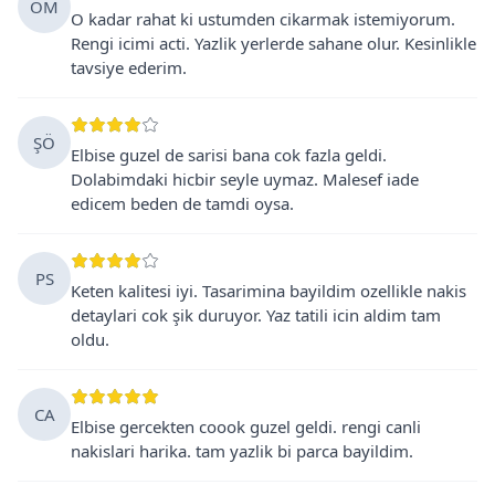
ÖM
O kadar rahat ki ustumden cikarmak istemiyorum.
Rengi icimi acti. Yazlik yerlerde sahane olur. Kesinlikle
tavsiye ederim.
ŞÖ
Elbise guzel de sarisi bana cok fazla geldi.
Dolabimdaki hicbir seyle uymaz. Malesef iade
edicem beden de tamdi oysa.
PS
Keten kalitesi iyi. Tasarimina bayildim ozellikle nakis
detaylari cok şik duruyor. Yaz tatili icin aldim tam
oldu.
CA
Elbise gercekten coook guzel geldi. rengi canli
nakislari harika. tam yazlik bi parca bayildim.