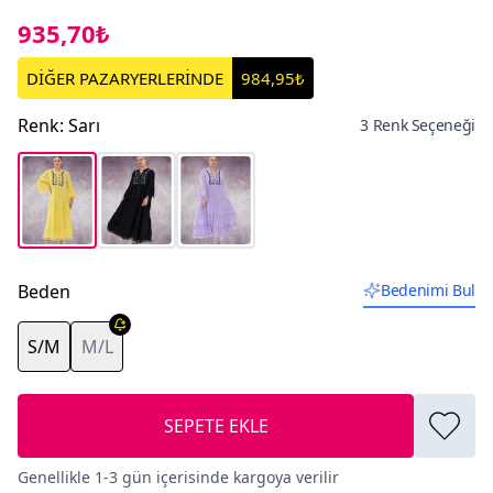
935,70₺
DİĞER PAZARYERLERİNDE
984,95₺
Renk
:
Sarı
3 Renk Seçeneği
Beden
Bedenimi Bul
S/M
M/L
SEPETE EKLE
Genellikle 1-3 gün içerisinde kargoya verilir