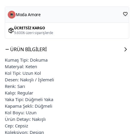
Moda Amore
ÜCRETSIZ KARGO
9.600₺ üzeri siparişlerde
ÜRÜN BILGILERI
Kumaş Tipi: Dokuma
Materyal: Keten
Kol Tipi: Uzun Kol
Desen: Nakışlı / İşlemeli
Renk: Sarı
Kalıp: Regular
Yaka Tipi: Düğmeli Yaka
Kapama Şekli: Düğmeli
Kol Boyu: Uzun
Ürün Detayı: Nakışlı
Cep: Cepsiz
Koleksiyon: Design