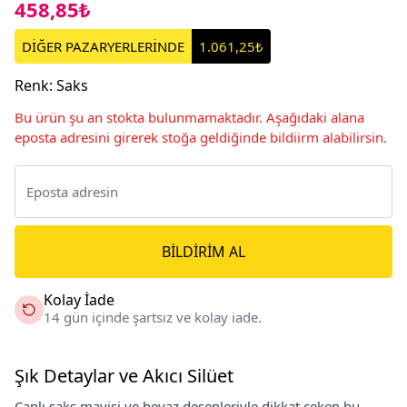
458,85₺
DİĞER PAZARYERLERİNDE
1.061,25₺
Renk
:
Saks
Bu ürün şu an stokta bulunmamaktadır. Aşağıdaki alana
eposta adresini girerek stoğa geldiğinde bildiirm alabilirsin.
BILDIRIM AL
Kolay İade
14 gün içinde şartsız ve kolay iade.
Şık Detaylar ve Akıcı Silüet
Canlı saks mavisi ve beyaz desenleriyle dikkat çeken bu