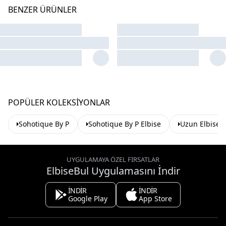
BENZER ÜRÜNLER
POPÜLER KOLEKSIYONLAR
Sohotique By P
Sohotique By P Elbise
Uzun Elbise
UYGULAMAYA ÖZEL FIRSATLAR
ElbiseBul Uygulamasını İndir
İNDİR
İNDİR
Google Play
App Store