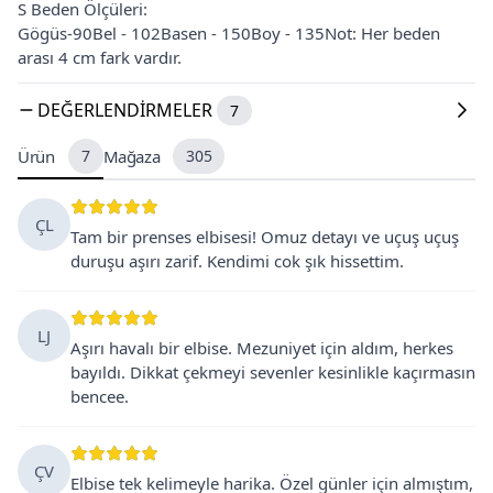
S Beden Ölçüleri:
Gögüs-90Bel - 102Basen - 150Boy - 135Not: Her beden
arası 4 cm fark vardır.
DEĞERLENDIRMELER
7
Ürün
7
Mağaza
305
ÇL
Tam bir prenses elbisesi! Omuz detayı ve uçuş uçuş
duruşu aşırı zarif. Kendimi cok şık hissettim.
LJ
Aşırı havalı bir elbise. Mezuniyet için aldım, herkes
bayıldı. Dikkat çekmeyi sevenler kesinlikle kaçırmasın
bencee.
ÇV
Elbise tek kelimeyle harika. Özel günler için almıştım,