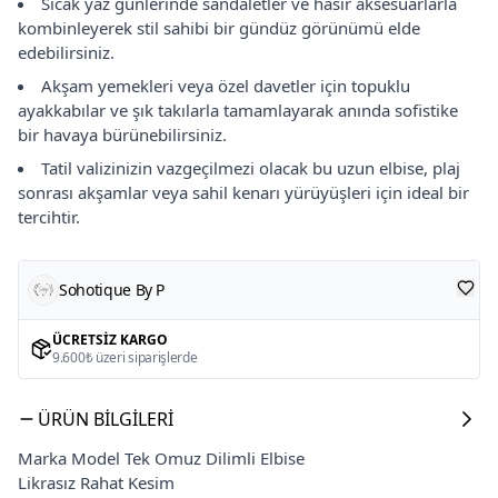
Sıcak yaz günlerinde sandaletler ve hasır aksesuarlarla
kombinleyerek stil sahibi bir gündüz görünümü elde
edebilirsiniz.
Akşam yemekleri veya özel davetler için topuklu
ayakkabılar ve şık takılarla tamamlayarak anında sofistike
bir havaya bürünebilirsiniz.
Tatil valizinizin vazgeçilmezi olacak bu uzun elbise, plaj
sonrası akşamlar veya sahil kenarı yürüyüşleri için ideal bir
tercihtir.
Sohotique By P
ÜCRETSIZ KARGO
9.600₺ üzeri siparişlerde
ÜRÜN BILGILERI
Marka Model Tek Omuz Dilimli Elbise
Likrasız Rahat Kesim