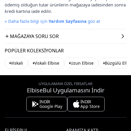
ödemiş olduğun tutar ürünlerin mağazaya iadesinden sonra
kredi kartına iade edilir.
»
Daha fazla bilgi için
Yardım Sayfasına
göz at
MAĞAZAYA SORU SOR
POPÜLER KOLEKSIYONLAR
Viskali
Viskali Elbise
Uzun Elbise
Büzgülü Elbi
UYGULAMAYA ÖZEL FIRSATLAR
ElbiseBul Uygulamasını İndir
İNDİR
İNDİR
Google Play
App Store
ELBISEBUL
ARAMIZA KATIL