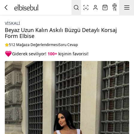
TR
VİSKALİ
Beyaz Uzun Kalın Askılı Büzgü Detaylı Korsaj
Form Elbise
512 Mağaza Değerlendirmesi
Soru Cevap
Giderek seviliyor!
100+
kişinin favorisi!