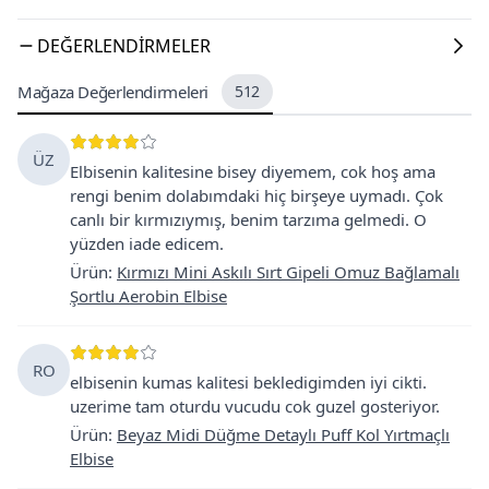
DEĞERLENDIRMELER
Mağaza Değerlendirmeleri
512
ÜZ
Elbisenin kalitesine bisey diyemem, cok hoş ama
rengi benim dolabımdaki hiç birşeye uymadı. Çok
canlı bir kırmızıymış, benim tarzıma gelmedi. O
yüzden iade edicem.
Ürün
:
Kırmızı Mini Askılı Sırt Gipeli Omuz Bağlamalı
Şortlu Aerobin Elbise
RO
elbisenin kumas kalitesi bekledigimden iyi cikti.
uzerime tam oturdu vucudu cok guzel gosteriyor.
Ürün
:
Beyaz Midi Düğme Detaylı Puff Kol Yırtmaçlı
Elbise