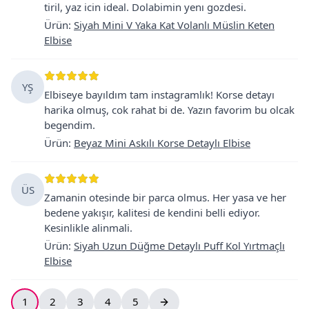
tiril, yaz icin ideal. Dolabimin yenı gozdesi.
Ürün
:
Siyah Mini V Yaka Kat Volanlı Müslin Keten
Elbise
YŞ
Elbiseye bayıldım tam instagramlık! Korse detayı
harika olmuş, cok rahat bi de. Yazın favorim bu olcak
begendim.
Ürün
:
Beyaz Mini Askılı Korse Detaylı Elbise
ÜS
Zamanin otesinde bir parca olmus. Her yasa ve her
bedene yakışır, kalitesi de kendini belli ediyor.
Kesinlikle alinmali.
Ürün
:
Siyah Uzun Düğme Detaylı Puff Kol Yırtmaçlı
Elbise
1
2
3
4
5