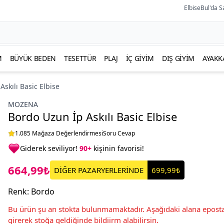
ElbiseBul'da S
M
BÜYÜK BEDEN
TESETTÜR
PLAJ
İÇ GIYIM
DIŞ GIYIM
AYAKK
skılı Basic Elbise
MOZENA
Bordo Uzun İp Askılı Basic Elbise
1.085 Mağaza Değerlendirmesi
Soru Cevap
Giderek seviliyor!
90+
kişinin favorisi!
664,99₺
DİĞER PAZARYERLERİNDE
699,99₺
Renk
:
Bordo
Bu ürün şu an stokta bulunmamaktadır. Aşağıdaki alana eposta
girerek stoğa geldiğinde bildiirm alabilirsin.