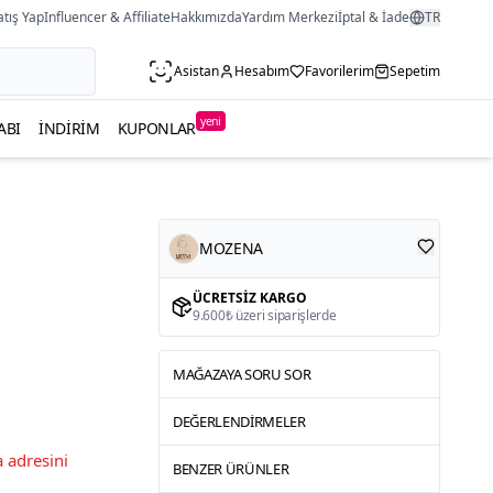
atış Yap
Influencer & Affiliate
Hakkımızda
Yardım Merkezi
İptal & İade
TR
Asistan
Hesabım
Favorilerim
Sepetim
yeni
ABI
İNDIRIM
KUPONLAR
MOZENA
ÜCRETSIZ KARGO
9.600₺ üzeri siparişlerde
MAĞAZAYA SORU SOR
DEĞERLENDIRMELER
 adresini
BENZER ÜRÜNLER