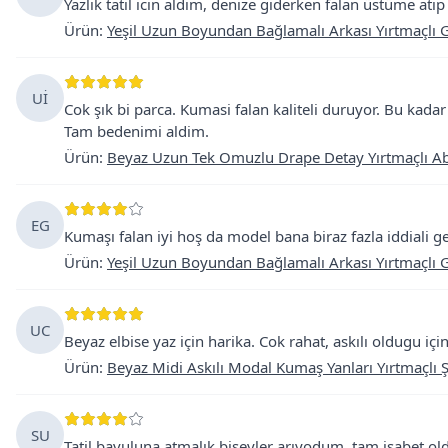
Yazlık tatil icin aldım, denize giderken falan üstüme atıp
Ürün
:
Yeşil Uzun Boyundan Bağlamalı Arkası Yırtmaçlı G
Uİ
Cok şık bi parca. Kumasi falan kaliteli duruyor. Bu ka
Tam bedenimi aldim.
Ürün
:
Beyaz Uzun Tek Omuzlu Drape Detay Yırtmaçlı Ab
EG
Kumaşı falan iyi hoş da model bana biraz fazla iddiali
Ürün
:
Yeşil Uzun Boyundan Bağlamalı Arkası Yırtmaçlı G
UC
Beyaz elbise yaz için harika. Cok rahat, askılı oldugu i
Ürün
:
Beyaz Midi Askılı Modal Kumaş Yanları Yırtmaçlı Şe
SU
Tatil bavuluna atmalık bişeyler arıyodum, tam isabet o