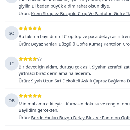
giyilir. Bi beden büyük aldim rahat olsun diye.
Ürün
:
Krem Straplez Büzgülü Crop Ve Pantolon Gofre İk
ŞÖ
Bu takıma bayıldımm! Crop top ve paca detayı asırı trendi.
Ürün
:
Beyaz Yanları Büzgülü Gofre Kumaş Pantolon Crop
Lİ
Bir davet için aldım, duruşu çok asil. Siyahın zerafeti z
yırtmacı biraz derin ama hallederim.
Ürün
:
Siyah Uzun Sırt Dekolteli Askılı Çapraz Bağlama De
ÖB
Minimal ama etkileyici. Kumasin dokusu ve rengin tonu s
Bayildim gercekten.
Ürün
:
Bordo Yanları Büzgü Detay Bluz Ve Pantolon Gofre