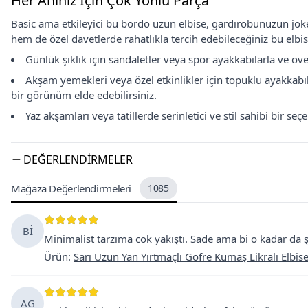
Her Anınız İçin Çok Yönlü Parça
Basic ama etkileyici bu bordo uzun elbise, gardırobunuzun jo
hem de özel davetlerde rahatlıkla tercih edebileceğiniz bu elbi
Günlük şıklık için sandaletler veya spor ayakkabılarla ve ove
Akşam yemekleri veya özel etkinlikler için topuklu ayakkabıla
bir görünüm elde edebilirsiniz.
Yaz akşamları veya tatillerde serinletici ve stil sahibi bir se
DEĞERLENDIRMELER
Mağaza Değerlendirmeleri
1085
Bİ
Minimalist tarzıma cok yakıştı. Sade ama bi o kadar da ş
Ürün
:
Sarı Uzun Yan Yırtmaçlı Gofre Kumaş Likralı Elbis
AG