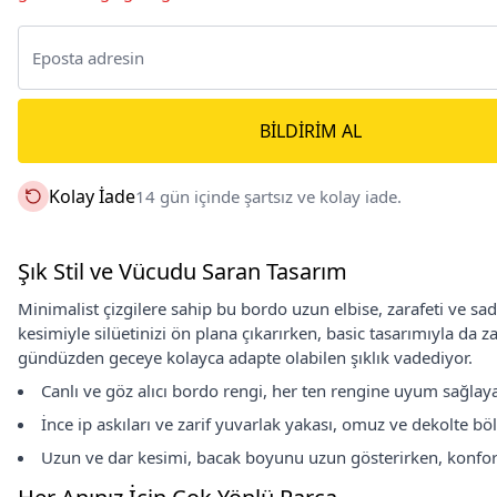
BILDIRIM AL
Kolay İade
14 gün içinde şartsız ve kolay iade.
Şık Stil ve Vücudu Saran Tasarım
Minimalist çizgilere sahip bu bordo uzun elbise, zarafeti ve sad
kesimiyle silüetinizi ön plana çıkarırken, basic tasarımıyla da
gündüzden geceye kolayca adapte olabilen şıklık vadediyor.
Canlı ve göz alıcı bordo rengi, her ten rengine uyum sağlayar
İnce ip askıları ve zarif yuvarlak yakası, omuz ve dekolte böl
Uzun ve dar kesimi, bacak boyunu uzun gösterirken, konfor