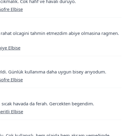
 cikmalık. Cok hafif ve havali duruyo.
ofre Elbise
dar rahat olcagini tahmin etmezdim abiye olmasina ragmen.
iye Elbise
 geldi. Günlük kullanıma daha uygun bisey arıyodum.
ofre Elbise
çin sıcak havada da ferah. Gercekten begendim.
ritli Elbise
ldu. Çok kullanışlı, hem plajda hem aksam yemeğinde