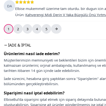
DA
Elbise mukemmel! üzerime tam oturdu. bir dugun icin a
Ürün
:
Kahverengi Midi Derin V Yaka Büzgülü Önü Yırtma
1
2
3
4
5
İADE & İPTAL
Ürünlerimi nasıl iade ederim?
Müşterilerimizin memnuniyeti ve beklentileri bizim için önem
kalmazsan ürünlerini; orjinal ambalajında, kullanılmamış ve eti
tarihten itibaren 14 gün içinde iade edebilirsin.
İade sürecini, hesabına giriş yaptıktan sonra "Siparişlerim" alan
bölümünden gerçekleştirebilirsin.
Siparişimi nasıl iptal edebilirim?
ElbiseBul'da siparişini iptal etmek için sipariş detayında bulun
oluşturabilirsin. Siparişine ait ürünler gönderilmemiş ise iptal