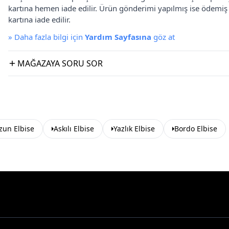
kartına hemen iade edilir. Ürün gönderimi yapılmış ise ödemi
kartına iade edilir.
»
Daha fazla bilgi için
Yardım Sayfasına
göz at
MAĞAZAYA SORU SOR
zun Elbise
Askılı Elbise
Yazlık Elbise
Bordo Elbise