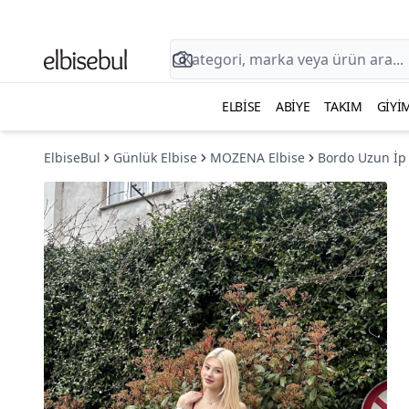
ELBISE
ABIYE
TAKIM
GIYI
ElbiseBul
Günlük Elbise
MOZENA Elbise
Bordo Uzun İp A