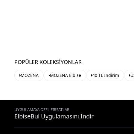
POPÜLER KOLEKSIYONLAR
MOZENA
MOZENA Elbise
40 TL İndirim
U
UYGULAMAYA ÖZEL FIRSATLAR
ElbiseBul Uygulamasını İndir