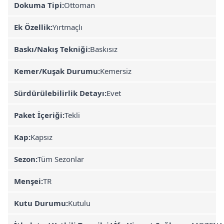
Dokuma Tipi:
Ottoman
Ek Özellik:
Yırtmaçlı
Baskı/Nakış Tekniği:
Baskısız
Kemer/Kuşak Durumu:
Kemersiz
Sürdürülebilirlik Detayı:
Evet
Paket İçeriği:
Tekli
Kap:
Kapsız
Sezon:
Tüm Sezonlar
Menşei:
TR
Kutu Durumu:
Kutulu