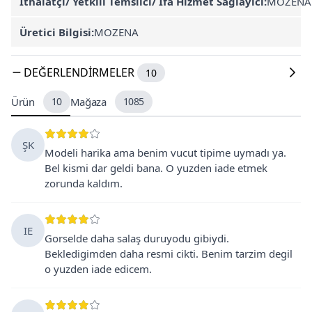
İthalatçı/ Yetkili Temsilci/ İfa Hizmet Sağlayıcı:
MOZENA
Üretici Bilgisi:
MOZENA
DEĞERLENDIRMELER
10
Ürün
10
Mağaza
1085
ŞK
Modeli harika ama benim vucut tipime uymadı ya.
Bel kismi dar geldi bana. O yuzden iade etmek
zorunda kaldım.
IE
Gorselde daha salaş duruyodu gibiydi.
Bekledigimden daha resmi cikti. Benim tarzim degil
o yuzden iade edicem.