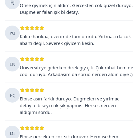
RJ
Ofise giymek için aldim. Gercekten cok guzel duruyo.
Dugmeler falan şık bi detay.
YU
Kalite harikaa, uzerimde tam oturdu. Yirtmaci da cok
abartı degil. Severek giyicem kesin.
LN
Üniversiteye giderken direk giy çık. Çok rahat hem de
cool duruyo. Arkadaşım da soruo nerden aldın diye :)
EÇ
Elbise asiri farkli duruyo. Dugmeleri ve yırtmac
detayi elbiseyi cok şık yapmis. Herkes nerden
aldıgımı sordu.
DI
Elbise gercekten cok şik duruyor. Hem işe hem