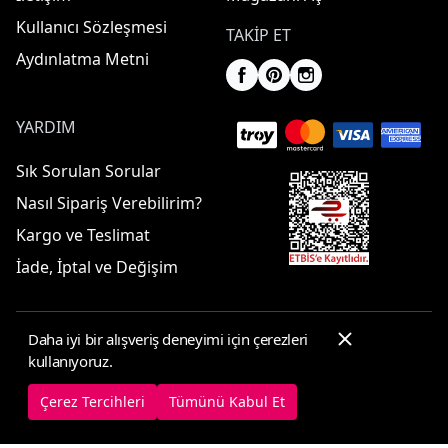
Kullanıcı Sözleşmesi
TAKIP ET
Aydınlatma Metni
YARDIM
Sık Sorulan Sorular
Nasıl Sipariş Verebilirim?
Kargo ve Teslimat
İade, İptal ve Değişim
Daha iyi bir alışveriş deneyimi için çerezleri
© 2025 ElbiseBul -
Her Hakkı Saklıdır
kullanıyoruz.
Çerez Tercihleri
Çerez Politikası
Çerez Tercihleri
Tümünü Kabul Et