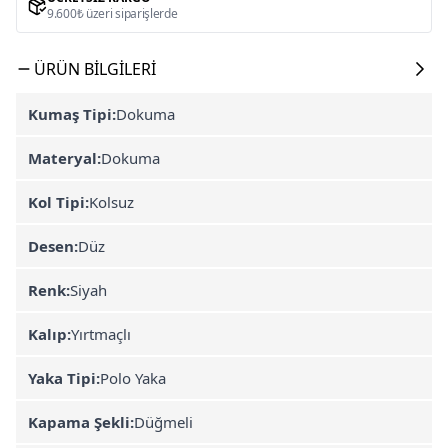
9.600₺ üzeri siparişlerde
ÜRÜN BILGILERI
Kumaş Tipi:
Dokuma
Materyal:
Dokuma
Kol Tipi:
Kolsuz
Desen:
Düz
Renk:
Siyah
Kalıp:
Yırtmaçlı
Yaka Tipi:
Polo Yaka
Kapama Şekli:
Düğmeli