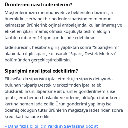
Ürünlerimi nasıl iade ederim?
Müşterilerimizin memnuniyeti ve beklentileri bizim için
önemlidir. Herhangi bir nedenle siparişinden memnun
kalmazsan ürünlerini; orjinal ambalajında, kullanılmamış ve
etiketleri çıkarılmamış olması koşuluyla teslim aldığın
tarihten itibaren 14 gün içinde iade edebilirsin.
İade sürecini, hesabına giriş yaptıktan sonra "Siparişlerim"
alanından ilgili siparişe ulaşarak "Sipariş Destek Merkezi"
bölümünden gerçekleştirebilirsin.
Siparişimi nasıl iptal edebilirim?
ElbiseBul'da siparişini iptal etmek için sipariş detayında
bulunan "Sipariş Destek Merkezi"'nden iptal talebi
oluşturabilirsin. Siparişine ait ürünler gönderilmemiş ise
iptal işlemi hemen başlatılır ve ödemiş olduğun tutar kredi
kartına hemen iade edilir. Ürün gönderimi yapılmış ise
ödemiş olduğun tutar ürünlerin mağazaya iadesinden sonra
kredi kartına iade edilir.
»
Daha fazla bilgi için
Yardım Sayfasına
göz at