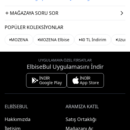
MAĞAZAYA SORU SOR
POPÜLER KOLEKSIYONLAR
MOZENA
MOZENA Elbise
40 TL İndirim
Uzun E
UYGULAMAYA ÖZEL FIRSATLAR
ElbiseBul Uygulamasını İndir
İNDİR
İNDİR
Google Play
App Store
ELBISEBUL
ARAMIZA KATIL
Hakkımızda
Satış Ortaklığı
İletişim
Mağazanı Aç