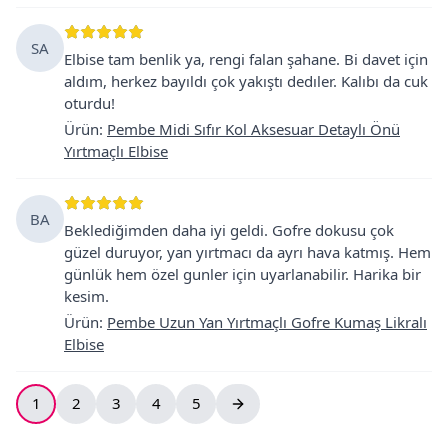
SA
Elbise tam benlik ya, rengi falan şahane. Bi davet için
aldım, herkez bayıldı çok yakıştı dedıler. Kalıbı da cuk
oturdu!
Ürün
:
Pembe Midi Sıfır Kol Aksesuar Detaylı Önü
Yırtmaçlı Elbise
BA
Beklediğimden daha iyi geldi. Gofre dokusu çok
güzel duruyor, yan yırtmacı da ayrı hava katmış. Hem
günlük hem özel gunler için uyarlanabilir. Harika bir
kesim.
Ürün
:
Pembe Uzun Yan Yırtmaçlı Gofre Kumaş Likralı
Elbise
1
2
3
4
5