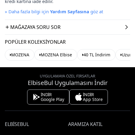
kredi kartına iade edilir.
»
Daha fazla bilgi için
Yardım Sayfasına
göz at
MAĞAZAYA SORU SOR
POPÜLER KOLEKSIYONLAR
MOZENA
MOZENA Elbise
40 TL İndirim
Uzun E
UYGULAMAYA ÖZEL FIRSATLAR
ElbiseBul Uygulamasını İndir
İNDİR
İNDİR
Google Play
App Store
ELBISEBUL
ARAMIZA KATIL