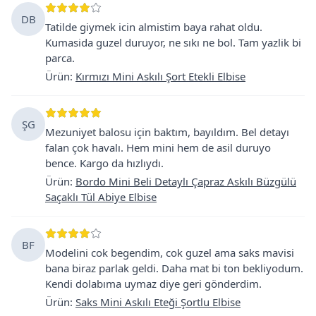
DB
Tatilde giymek icin almistim baya rahat oldu.
Kumasida guzel duruyor, ne sıkı ne bol. Tam yazlik bi
parca.
Ürün
:
Kırmızı Mini Askılı Şort Etekli Elbise
ŞG
Mezuniyet balosu için baktım, bayıldım. Bel detayı
falan çok havalı. Hem mini hem de asil duruyo
bence. Kargo da hızlıydı.
Ürün
:
Bordo Mini Beli Detaylı Çapraz Askılı Büzgülü
Saçaklı Tül Abiye Elbise
BF
Modelini cok begendim, cok guzel ama saks mavisi
bana biraz parlak geldi. Daha mat bi ton bekliyodum.
Kendi dolabıma uymaz diye geri gönderdim.
Ürün
:
Saks Mini Askılı Eteği Şortlu Elbise