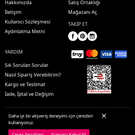
Hakkımızda
Satış Ortaklığı
İletişim
Mağazanı Aç
Kullanıcı Sözleşmesi
TAKIP ET
Aydınlatma Metni
YARDIM
Sık Sorulan Sorular
Nasıl Sipariş Verebilirim?
Kargo ve Teslimat
İade, İptal ve Değişim
Daha iyi bir alışveriş deneyimi için çerezleri
© 2025 ElbiseBul -
Her Hakkı Saklıdır
kullanıyoruz.
Çerez Tercihleri
Çerez Politikası
Çerez Tercihleri
Tümünü Kabul Et