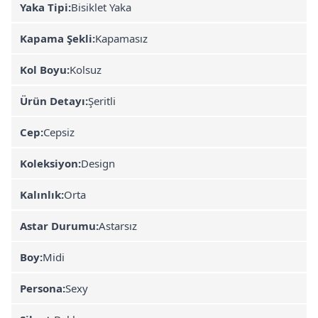
Yaka Tipi:
Bisiklet Yaka
Kapama Şekli:
Kapamasız
Kol Boyu:
Kolsuz
Ürün Detayı:
Şeritli
Cep:
Cepsiz
Koleksiyon:
Design
Kalınlık:
Orta
Astar Durumu:
Astarsız
Boy:
Midi
Persona:
Sexy