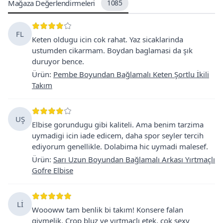
Mağaza Değerlendirmeleri
1085
FL
Keten oldugu icin cok rahat. Yaz sicaklarinda
ustumden cikarmam. Boydan baglamasi da şık
duruyor bence.
Ürün
:
Pembe Boyundan Bağlamalı Keten Şortlu İkili
Takım
UŞ
Elbise gorundugu gibi kaliteli. Ama benim tarzima
uymadigi icin iade edicem, daha spor seyler tercih
ediyorum genellikle. Dolabima hic uymadi malesef.
Ürün
:
Sarı Uzun Boyundan Bağlamalı Arkası Yırtmaçlı
Gofre Elbise
Lİ
Woooww tam benlik bi takım! Konsere falan
giymelik. Crop bluz ve yırtmaçlı etek, cok sexy