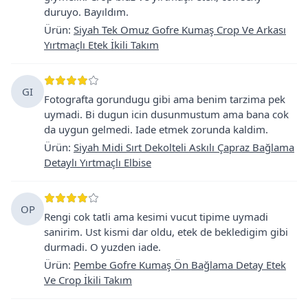
duruyo. Bayıldım.
Ürün
:
Siyah Tek Omuz Gofre Kumaş Crop Ve Arkası
Yırtmaçlı Etek İkili Takım
GI
Fotografta gorundugu gibi ama benim tarzima pek
uymadi. Bi dugun icin dusunmustum ama bana cok
da uygun gelmedi. Iade etmek zorunda kaldim.
Ürün
:
Siyah Midi Sırt Dekolteli Askılı Çapraz Bağlama
Detaylı Yırtmaçlı Elbise
OP
Rengi cok tatli ama kesimi vucut tipime uymadi
sanirim. Ust kismi dar oldu, etek de bekledigim gibi
durmadi. O yuzden iade.
Ürün
:
Pembe Gofre Kumaş Ön Bağlama Detay Etek
Ve Crop İkili Takım