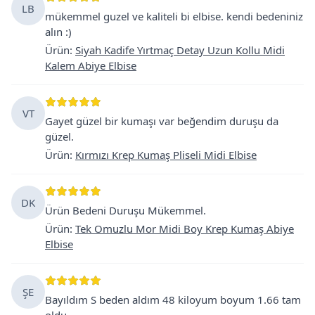
LB
mükemmel guzel ve kaliteli bi elbise. kendi bedeniniz
alın :)
Ürün
:
Siyah Kadife Yırtmaç Detay Uzun Kollu Midi
Kalem Abiye Elbise
VT
Gayet güzel bir kumaşı var beğendim duruşu da
güzel.
Ürün
:
Kırmızı Krep Kumaş Pliseli Midi Elbise
DK
Ürün Bedeni Duruşu Mükemmel.
Ürün
:
Tek Omuzlu Mor Midi Boy Krep Kumaş Abiye
Elbise
ŞE
Bayıldım S beden aldım 48 kiloyum boyum 1.66 tam
oldu.