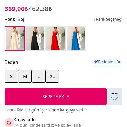
369,90₺
462,38₺
Renk
:
Bej
4 Renk Seçeneği
Beden
Bedenimi Bul
S
M
L
XL
SEPETE EKLE
Genellikle 1-3 gün içerisinde kargoya verilir
Kolay İade
14 gün içinde şartsız ve kolay iade.