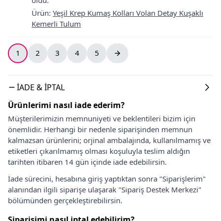
Ürün
:
Yeşil Krep Kumaş Kolları Volan Detay Kuşaklı
Kemerli Tulum
1
2
3
4
5
İADE & İPTAL
Ürünlerimi nasıl iade ederim?
Müşterilerimizin memnuniyeti ve beklentileri bizim için
önemlidir. Herhangi bir nedenle siparişinden memnun
kalmazsan ürünlerini; orjinal ambalajında, kullanılmamış ve
etiketleri çıkarılmamış olması koşuluyla teslim aldığın
tarihten itibaren 14 gün içinde iade edebilirsin.
İade sürecini, hesabına giriş yaptıktan sonra "Siparişlerim"
alanından ilgili siparişe ulaşarak "Sipariş Destek Merkezi"
bölümünden gerçekleştirebilirsin.
Siparişimi nasıl iptal edebilirim?