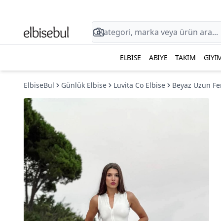
ELBISE
ABIYE
TAKIM
GIYI
ElbiseBul
Günlük Elbise
Luvita Co Elbise
Beyaz Uzun Fe