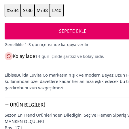
XS/34
S/36
M/38
L/40
SEPETE EKLE
Genellikle 1-3 gün içerisinde kargoya verilir
Kolay İade
14 gün içinde şartsız ve kolay iade.
ElbiseBul'da Luvita Co markasının şık ve modern Beyaz Uzun F
kullanımdan özel davetlere kadar her anınıza eşlik edecek bu tre
gardırobunuzun vazgeçilmezi
ÜRÜN BILGILERI
Sezon En Trend Ürünlerinden Dilediğini Seç ve Hemen Sipariş V
MANKEN ÖLÇÜLERİ
Boy: 171