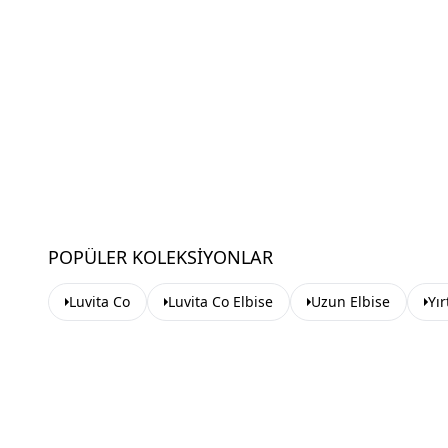
POPÜLER KOLEKSIYONLAR
Luvita Co
Luvita Co Elbise
Uzun Elbise
Yır