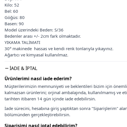
Kilo: 52
Bel: 60
Göğüs: 80
Basen: 90
Model üzerindeki Beden: S/36
Bedenler arası +/- 2cm fark olmaktadır.
YIKAMA TALİMATI
30° makinede hassas ve kendi renk tonlarıyla yıkayınız.
Ağartıcı ve kimyasal kullanılmaz.
İADE & İPTAL
Ürünlerimi nasıl iade ederim?
Müşterilerimizin memnuniyeti ve beklentileri bizim için önem
kalmazsan ürünlerini; orjinal ambalajında, kullanılmamış ve eti
tarihten itibaren 14 gün içinde iade edebilirsin.
İade sürecini, hesabına giriş yaptıktan sonra "Siparişlerim" alan
bölümünden gerçekleştirebilirsin.
Siparişimi nasıl iptal edebilirim?