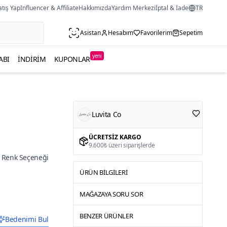
atış Yap
Influencer & Affiliate
Hakkımızda
Yardım Merkezi
İptal & İade
TR
Asistan
Hesabım
Favorilerim
Sepetim
yeni
ABI
İNDIRIM
KUPONLAR
Luvita Co
ÜCRETSIZ KARGO
9.600₺ üzeri siparişlerde
 Renk Seçeneği
ÜRÜN BILGILERI
MAĞAZAYA SORU SOR
BENZER ÜRÜNLER
Bedenimi Bul