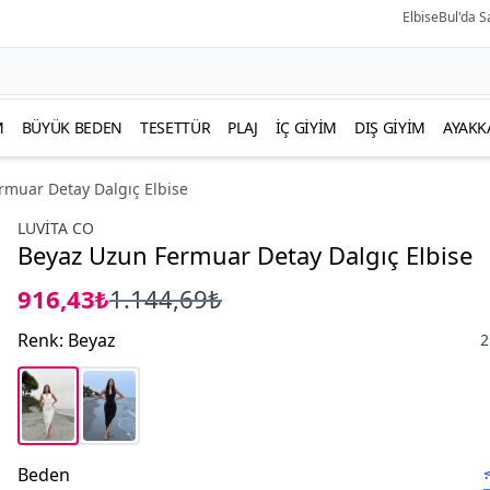
ElbiseBul'da S
M
BÜYÜK BEDEN
TESETTÜR
PLAJ
İÇ GIYIM
DIŞ GIYIM
AYAKK
rmuar Detay Dalgıç Elbise
LUVITA CO
Beyaz Uzun Fermuar Detay Dalgıç Elbise
916,43₺
1.144,69₺
Renk
:
Beyaz
2
Beden