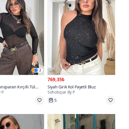
2
769,35₺
ansparan Kırçıllı Tül
Siyah Girik Kol Payetli Bluz
 P
Sohotique By P
S