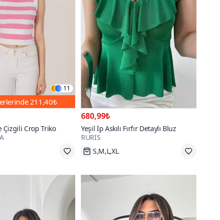
11
erlerinde
211,40₺
680,99₺
Çizgili Crop Triko
Yeşil İp Askılı Fırfır Detaylı Bluz
A
RURIS
S,M,L,XL