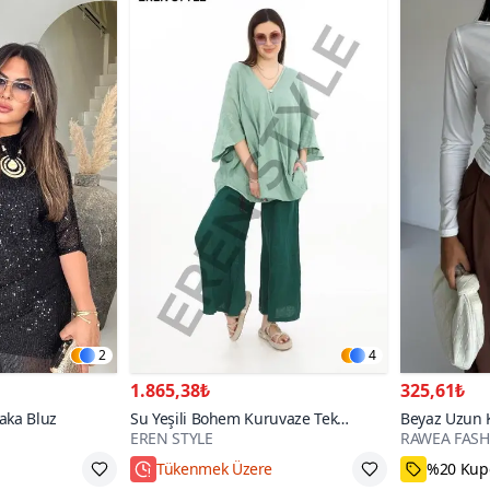
2
4
1.865,38₺
325,61₺
Yaka Bluz
Su Yeşili Bohem Kuruvaze Tek
Beyaz Uzun 
EREN STYLE
RAWEA FAS
Düğmeli Keten Bluz
Bluz
Tükenmek Üzere
%20 Kupo