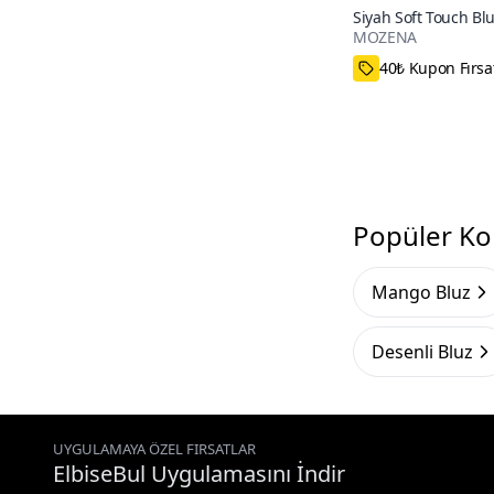
Siyah Soft Touch Bl
MOZENA
100+
40₺ Kupon Fırsa
Popüler Ko
Mango Bluz
Desenli Bluz
UYGULAMAYA ÖZEL FIRSATLAR
ElbiseBul Uygulamasını İndir