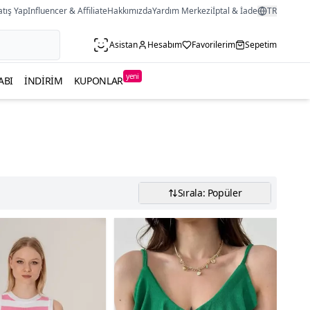
atış Yap
Influencer & Affiliate
Hakkımızda
Yardım Merkezi
İptal & İade
TR
Asistan
Hesabım
Favorilerim
Sepetim
yeni
ABI
İNDIRIM
KUPONLAR
Sırala: Popüler