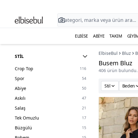
ELBISE
ABIYE
TAKIM
GIYI
ElbiseBul
Bluz
B
STIL
Busem Bluz
Crop Top
116
406 ürün bulundu.
Spor
54
Stil
Beden
Abiye
50
Askılı
47
Salaş
21
Tek Omuzlu
17
Büzgülü
15
Bohem
15