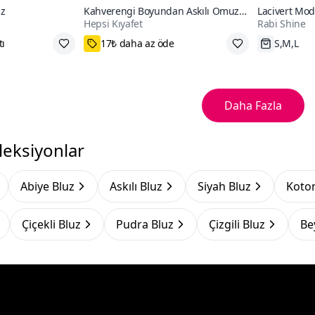
uz
Kahverengi Boyundan Askılı Omuz
Lacivert Mod
Hepsi Kıyafet
Rabi Shine
Ve Göğüs Dekolteli Uzun Kol Crop
Bluz
tı
17₺ daha az öde
S,M,L
Daha Fazla
leksiyonlar
Abiye Bluz
Askılı Bluz
Siyah Bluz
Koton
Çiçekli Bluz
Pudra Bluz
Çizgili Bluz
Be