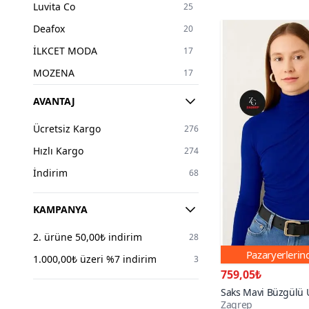
Luvita Co
25
38
61
Deafox
20
40
62
İLKCET MODA
17
42
32
MOZENA
17
44
6
Eren Style
15
AVANTAJ
46
1
Mango
11
48
1
Ücretsiz Kargo
276
RABI SHINE
7
STANDART
1
Hızlı Kargo
274
Limited Black
7
İndirim
68
Moda Amore
5
LOISY
4
KAMPANYA
RURIS
4
2. ürüne 50,00₺ indirim
28
Select Moda
4
Pazaryerleri
1.000,00₺ üzeri %7 indirim
3
Rawea Fashion
3
759,05₺
Saks Mavi Büzgülü 
Koton
3
Zagrep
Jarse Bluz