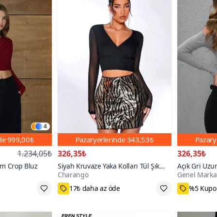
4
nde
999,00₺
Pazaryerlerinde
343,53₺
Pazary
1.234,05₺
326,35₺
326,35₺
um Crop Bluz
Siyah Kruvaze Yaka Kolları Tül Şık
Açık Gri Uzun
Charango
Genel Marka
Sandy Bluz
Omuz Dekolte
400+
17₺ daha az öde
%5 Kupon