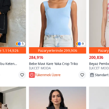
5
9
de
1.114,92₺
Pazaryerlerinde
299,90₺
Pazary
284,91₺
200,83₺
bu Keten
Bebe Mavi Kare Yaka Crop Triko
Beyaz Pembe 
İLKCET MODA
İLKCET MOD
nci Süslemeli
z
e
Tükenmek Üzere
Standart
1000+