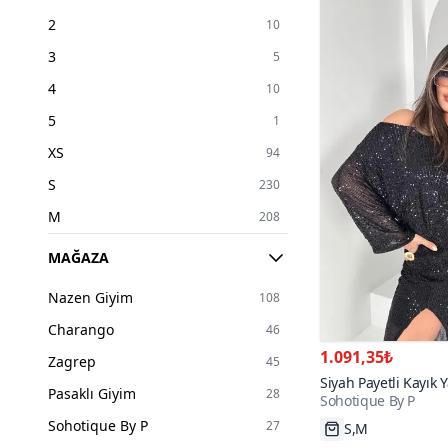
2
10
3
5
4
10
5
1
XS
94
S
230
M
208
L
200
MAĞAZA
XL
65
Nazen Giyim
108
XXL
4
Charango
46
2XL
6
1.091,35₺
Zagrep
45
3XL
3
Siyah Payetli Kayık 
Pasaklı Giyim
28
Sohotique By P
34
18
Sohotique By P
27
S,M
36
58