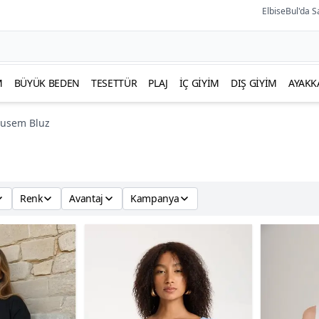
ElbiseBul'da S
M
BÜYÜK BEDEN
TESETTÜR
PLAJ
İÇ GIYIM
DIŞ GIYIM
AYAKK
usem Bluz
Renk
Avantaj
Kampanya