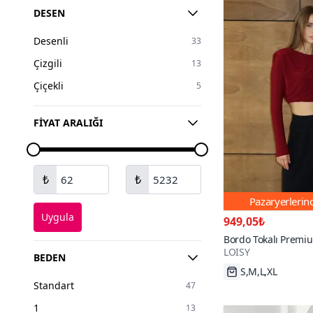
Altın
3
DESEN
Turkuaz
2
Desenli
33
Çizgili
13
Çiçekli
5
FIYAT ARALIĞI
₺
₺
Pazaryerleri
Uygula
949,05₺
Bordo Tokalı Premi
LOISY
BEDEN
S,M,L,XL
Standart
47
1
13