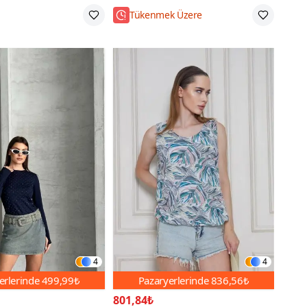
Tükenmek Üzere
4
4
erlerinde
499,99₺
Pazaryerlerinde
836,56₺
801,84₺