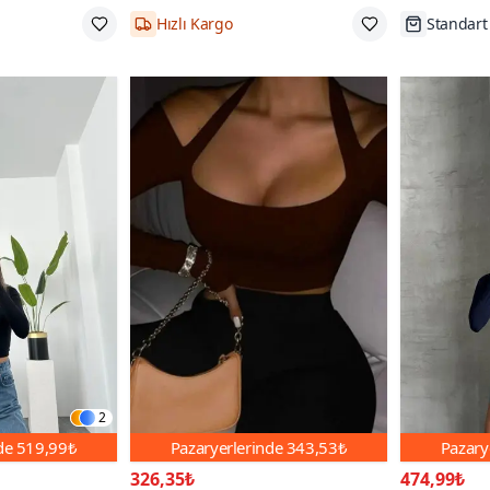
Hızlı Kargo
Standart
2
nde
519,99₺
Pazaryerlerinde
343,53₺
Pazary
326,35₺
474,99₺