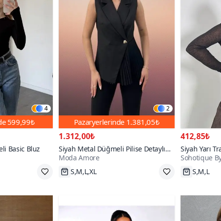
4
2
nde
599,99₺
Pazaryerlerinde
1.381,05₺
1.312,00₺
412,85₺
li Basic Bluz
Siyah Metal Düğmeli Pilise Detaylı
Siyah Yarı Tr
Moda Amore
Sohotique By
Bluz
Bluz
S,M,L,XL
S,M,L
2