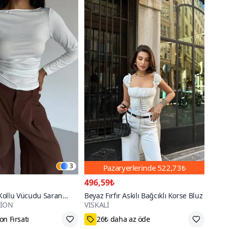
3
Pazaryerlerinde
522,73₺
496,59₺
Kollu Vücudu Saran
Beyaz Fırfır Askılı Bağcıklı Korse Bluz
HİON
VİSKALİ
700+
n Fırsatı
26₺ daha az öde