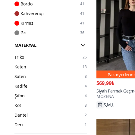
Bordo
41
Kahverengi
41
Kırmızı
41
Gri
36
Bej
32
MATERYAL
Pembe
29
Triko
25
Lacivert
26
Keten
13
Turuncu
20
Pazaryerleri
Saten
8
Mor
16
569,99₺
Kadife
4
Sarı
16
Siyah Parmak Geçme
Şifon
4
MOZENA
Haki
12
S,M,L
Kot
3
Pudra
8
Dantel
2
Renkli
7
Deri
1
Gümüş
5