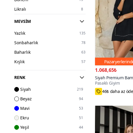
Likralı
8
Ofis
5
MEVSIM
Volanlı
1
Yazlık
135
Sonbaharlık
78
Baharlık
63
Pazaryerlerin
Kışlık
57
1.068,65₺
RENK
Siyah Premium Bam
Pasaklı Giyim
Kumaş Uzun Kollu İ
Siyah
Terletmez Tunik Blu
219
46₺ daha az öd
Beyaz
94
Mavi
53
Ekru
51
Yeşil
44