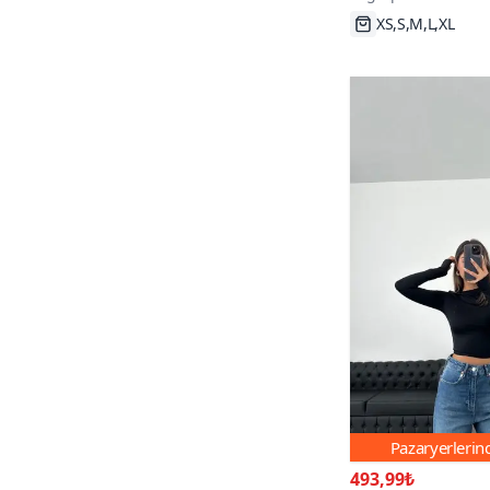
ElbiseBul
2
XS,S,M,L,XL
Viskali
2
my cherie
2
Pazaryerleri
493,99₺