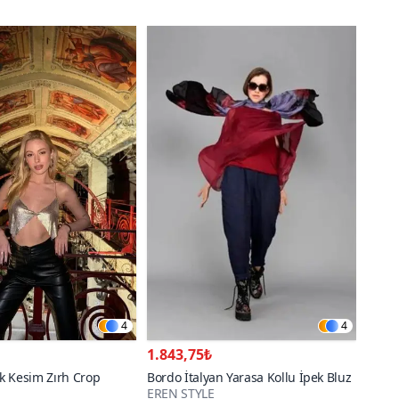
4
4
1.843,75₺
k Kesim Zırh Crop
Bordo İtalyan Yarasa Kollu İpek Bluz
EREN STYLE