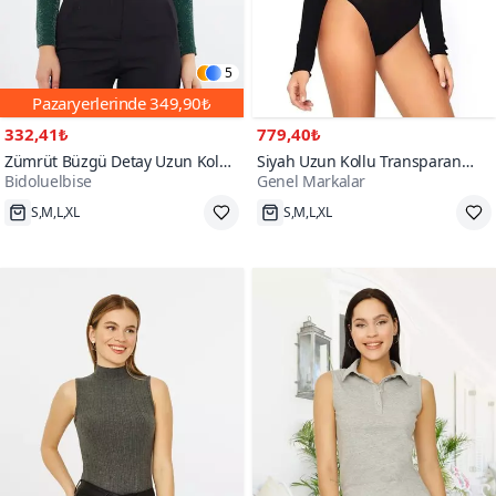
5
Pazaryerlerinde
349,90₺
332,41₺
779,40₺
Zümrüt Büzgü Detay Uzun Kol
Siyah Uzun Kollu Transparan
Bidoluelbise
Genel Markalar
Simli Esnek Kumaş Örme Çıtçıtlı
Body
Body
17₺ daha az öde
Hızlı Kargo
100+