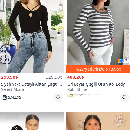
2
Pazaryerlerinde
513,96₺
299,90₺
329,90₺
488,26₺
Siyah Yaka Detaylı Alttan Çıtçıtlı
Gri Beyaz Çizgili Uzun Kol Body
Select Moda
Rabi Shine
Body
S,M,L,XS
S,M,L