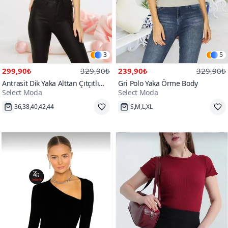
3
5
299,90₺
329,90₺
239,90₺
329,90₺
Antrasit Dik Yaka Alttan Çıtçıtlı
Gri Polo Yaka Örme Body
Select Moda
Select Moda
Body
36,38,40,42,44
S,M,L,XL