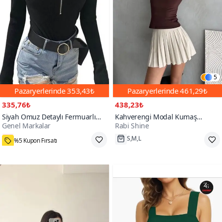
5
Pazaryerlerinde
353,43₺
Pazaryerlerinde
461,29₺
335,76₺
438,23₺
Siyah Omuz Detaylı Fermuarlı
Kahverengi Modal Kumaş
Genel Markalar
Rabi Shine
Fitilli Esnek Crop
Parmak Geçirmeli Body
1000+
%5 Kupon Fırsatı
S,M,L