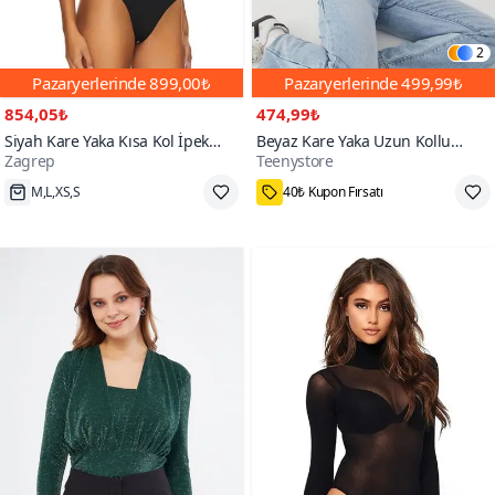
2
Pazaryerlerinde
899,00₺
Pazaryerlerinde
499,99₺
854,05₺
474,99₺
Siyah Kare Yaka Kısa Kol İpek
Beyaz Kare Yaka Uzun Kollu
Zagrep
Teenystore
Jarse Bodysuit
Yumuşak Dokulu Çıtçıtlı Bodysuit
Bluz
Hızlı Kargo
25₺ daha az öde
4000+