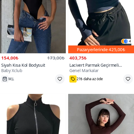
4
Pazaryerlerinde
425,00₺
154,00₺
173,00₺
403,75₺
Siyah Kısa Kol Bodysuit
Lacivert Parmak Geçirmeli
Baby Xclub
Genel Markalar
Bisiklet Yaka Crop Body
200+
200+
M,L
21₺ daha az öde