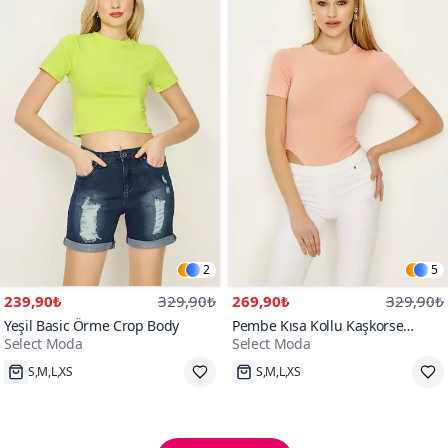
2
5
239,90₺
329,90₺
269,90₺
329,90₺
Yeşil Basic Örme Crop Body
Pembe Kısa Kollu Kaşkorse
Select Moda
Select Moda
Alttan Çıtçıtlı Body
Hızlı Kargo
Hızlı Kargo