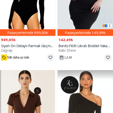
2
Pazaryerlerinde
999,00₺
Pazaryerlerinde
149,99₺
949,05₺
142,49₺
Siyah Ön Detaylı Parmak Geçmeli
Bordo Fitilli Likralı Bisiklet Yaka
Zagrep
Rabi Shine
İç Göstermez Bodysuit
Body
300+
50₺ daha az öde
L,S,M