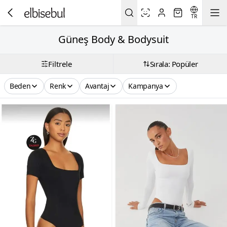
TR
Güneş Body & Bodysuit
Filtrele
Sırala: Popüler
Beden
Renk
Avantaj
Kampanya