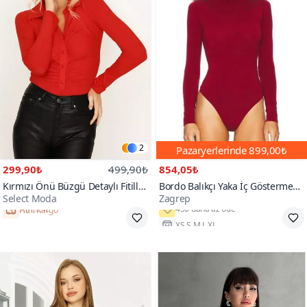
2
Pazaryerlerinde
899,00₺
299,90₺
499,90₺
854,05₺
Kırmızı Önü Büzgü Detaylı Fitilli
Bordo Balıkçı Yaka İç Göstermez
Select Moda
Zagrep
Alttan Çıtçıtlı Body
Çift Katlı İpek Jarse Body
Hızlı Kargo
XS,S,M,L,XL