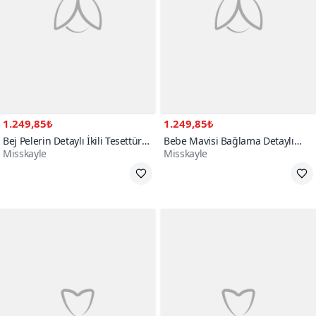
1.249,85₺
1.249,85₺
Bej Pelerin Detaylı İkili Tesettür
Bebe Mavisi Bağlama Detaylı
Misskayle
Misskayle
Takım
Kimono İkili Tesettür Takım