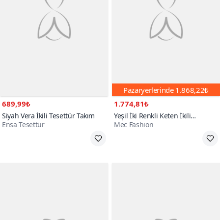
Pazaryerlerinde
1.868,22₺
689,99₺
1.774,81₺
Siyah Vera İkili Tesettür Takım
Yeşil İki Renkli Keten İkili
Ensa Tesettür
Mec Fashion
Tesettür Takım