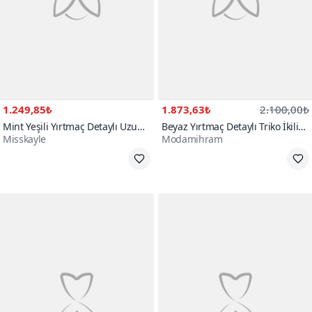
1.249,85₺
1.873,63₺
2.100,00₺
Mint Yeşili Yırtmaç Detaylı Uzun
Beyaz Yırtmaç Detaylı Triko İkili
Misskayle
Modamihram
İkili Tesettür Takım
Tesettür Takım