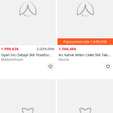
Pazaryerlerinde
1.648,90₺
1.998,63₺
2.225,00₺
1.566,46₺
Siyah İnci Detaylı İkili Tesettür
Acı Kahve Keten Ceket İkili Takım
Modamihram
Nissra
Takım
Elbise