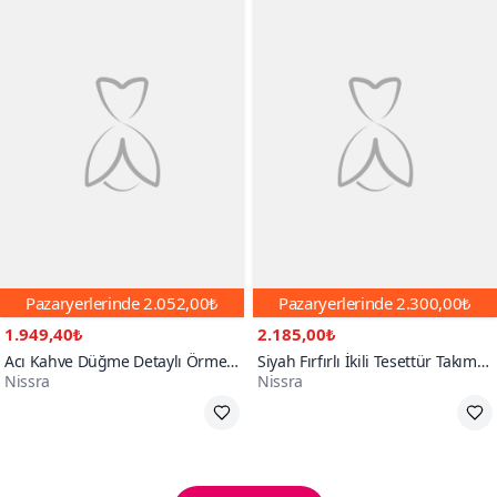
Pazaryerlerinde
2.052,00₺
Pazaryerlerinde
2.300,00₺
1.949,40₺
2.185,00₺
Acı Kahve Düğme Detaylı Örme
Siyah Fırfırlı İkili Tesettür Takım
Nissra
Nissra
Pantolon İkili Tesettür Takım
Abaya