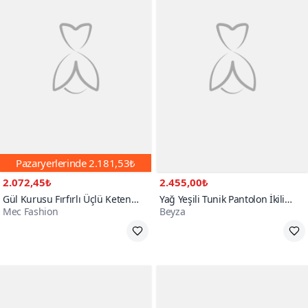
Pazaryerlerinde
2.181,53₺
2.072,45₺
2.455,00₺
Gül Kurusu Fırfırlı Üçlü Keten
Yağ Yeşili Tunik Pantolon İkili
Mec Fashion
Beyza
İkili Tesettür Takım
Takım