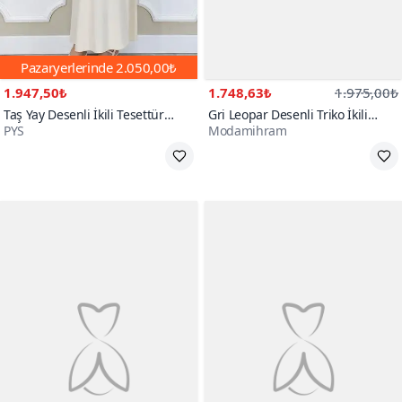
Pazaryerlerinde
2.050,00₺
1.947,50₺
1.748,63₺
1.975,00₺
Taş Yay Desenli İkili Tesettür
Gri Leopar Desenli Triko İkili
PYS
Modamihram
Takım
Tesettür Takım