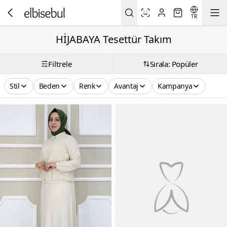
TR
HİJABAYA Tesettür Takım
Filtrele
Sırala: Popüler
Stil
Beden
Renk
Avantaj
Kampanya