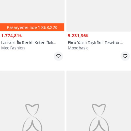
Pazaryerlerinde
1.868,22₺
1.774,81₺
5.231,36₺
Lacivert İki Renkli Keten İkili
Ekru Yazılı Taşlı İkili Tesettür
Mec Fashion
Moodbasic
Tesettür Takım
Takım