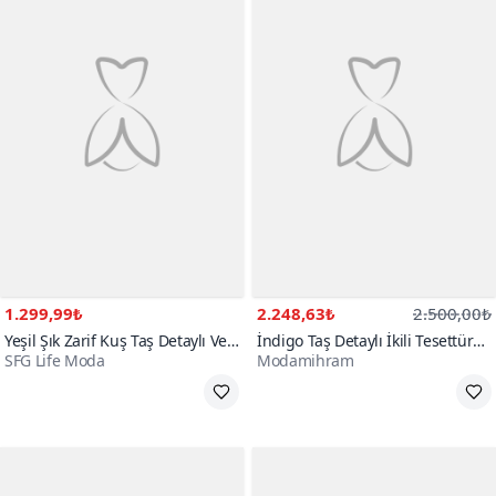
1.299,99₺
2.248,63₺
2.500,00₺
Yeşil Şık Zarif Kuş Taş Detaylı Ve
İndigo Taş Detaylı İkili Tesettür
SFG Life Moda
Modamihram
Bisiklet Yaka Tunik Pantolon İkili
Takım
Tesettür Takım