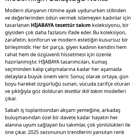
Modern dünyanın ritmine ayak uydururken stilinden
ve değerlerinden ödün vermek istemeyen kadınlar için
tasarlanan
HİJABAYA tesettür takım
koleksiyonu, bir
giysiden çok daha fazlasını ifade eder. Bu koleksiyon,
zarafetin, konforun ve modern estetiğin kusursuz bir
birleşimidir. Her bir parça, giyen kadının kendini hem
rahat hem de özgüvenli hissetmesi için özenle
hazırlanmıştır. HİJABAYA tasarımcıları, kumaş
seçiminden kalıp çalışmalarına kadar her aşamada
detaylara büyük önem verir. Sonuç olarak ortaya, gün
boyu hareket özgürlüğü sunan, vücuda zarifçe oturan
ve şıklığıyla göz dolduran
tesettür ikili takım
modelleri
çıkar.
Sabah iş toplantısından akşam yemeğine, arkadaş
buluşmasından özel bir davete kadar hayatın her
alanına uyum sağlayan bu takımlar, çok yönlülükleri ile
öne çıkar. 2025 sezonunun trendlerini yansıtan renk