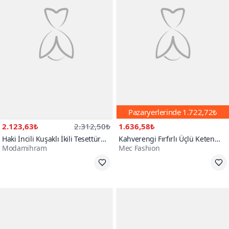
Pazaryerlerinde
1.722,72₺
2.123,63₺
2.312,50₺
1.636,58₺
Haki İncili Kuşaklı İkili Tesettür
Kahverengi Fırfırlı Üçlü Keten
Modamihram
Mec Fashion
Takım
İkili Tesettür Takım