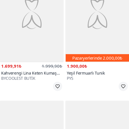
Pazaryerlerinde
2.000,00₺
1.699,91₺
1.999,90₺
1.900,00₺
Kahverengi Lina Keten Kumaş
Yeşil Fermuarlı Tunik
BYCOOLEST BUTİK
PYS
Taş Detaylı 2li Takım