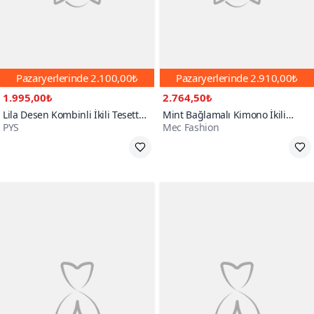
Pazaryerlerinde
2.100,00₺
Pazaryerlerinde
2.910,00₺
1.995,00₺
2.764,50₺
Lila Desen Kombinli İkili Tesettür
Mint Bağlamalı Kimono İkili
PYS
Mec Fashion
Takım
Tesettür Takım